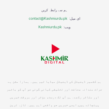
ہم سے رابطہ کریں
ای میل:
contact@Kashmiurdu.pk
ویب:
Kashmiurdu.pk
ہم کشمیر ڈیجیٹل کی ڈیجیٹل میڈیا ٹیم ہیں۔ ہمارا مشن ہے
جرات مندانہ صحافت اور تخلیقی کہانی گوئی جو آپ کو باخبر
اور متاثر رکھے۔ ہم آپ تک درست، مؤثر اور بروقت خبریں
پہنچاتے ہیں, ایسی خبریں جو واقعی اہم ہیں۔ تازہ ترین