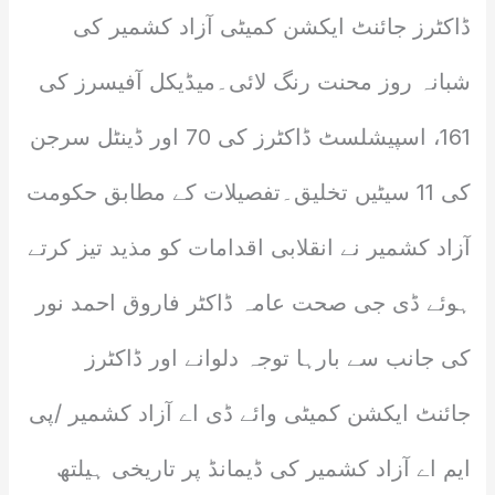
ڈاکٹرز جائنٹ ایکشن کمیٹی آزاد کشمیر کی
شبانہ روز محنت رنگ لائی۔میڈیکل آفیسرز کی
161، اسپیشلسٹ ڈاکٹرز کی 70 اور ڈینٹل سرجن
کی 11 سیٹیں تخلیق۔تفصیلات کے مطابق حکومت
آزاد کشمیر نے انقلابی اقدامات کو مذید تیز کرتے
ہوئے ڈی جی صحت عامہ ڈاکٹر فاروق احمد نور
کی جانب سے بارہا توجہ دلوانے اور ڈاکٹرز
جائنٹ ایکشن کمیٹی وائے ڈی اے آزاد کشمیر /پی
ایم اے آزاد کشمیر کی ڈیمانڈ پر تاریخی ہیلتھ