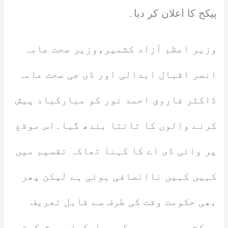
پیکج کا اعلان کر دیا۔
وزیر اعظم آزاد کشمیر،وزیر صحت عامہ
انصر اقبال ابدالی اور ڈی جی صحت عامہ
ڈاکٹر فاروق احمد نور کو مبارکباد پیش
کرنے والوں کا تانتا بندھ گیا۔اس موقع
پر وائی ڈی اے کا کہنا تھاکہ تقسیم میں
کہیں کہیں ناانصافی ہوئی ہے لیکن پھر
بھی حکومت وقت کی طرف سے قابل تعریف
پیکج ہے جس پر سب کو مبارکباد پیش کرتے