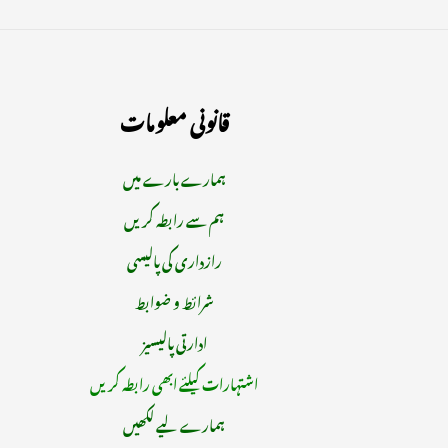
قانونی معلومات
ہمارے بارے میں
ہم سے رابطہ کریں
رازداری کی پالیسی
شرائط و ضوابط
ادارتی پالیسیز
اشتہارات کیلئے ابھی رابطہ کریں
ہمارے لیے لکھیں