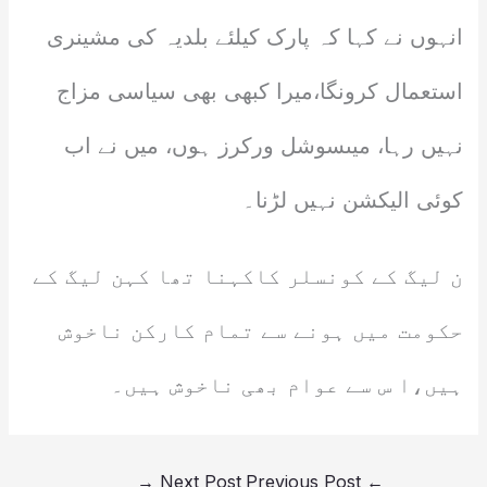
انہوں نے کہا کہ پارک کیلئے بلدیہ کی مشینری
استعمال کرونگا،میرا کبھی بھی سیاسی مزاج
نہیں رہا، میںسوشل ورکرز ہوں، میں نے اب
کوئی الیکشن نہیں لڑنا۔
ن لیگ کے کونسلر کاکہنا تھا کہن لیگ کے
حکومت میں ہونے سے تمام کارکن ناخوش
ہیں،ا س سے عوام بھی ناخوش ہیں۔
→
Next Post
Previous Post
←