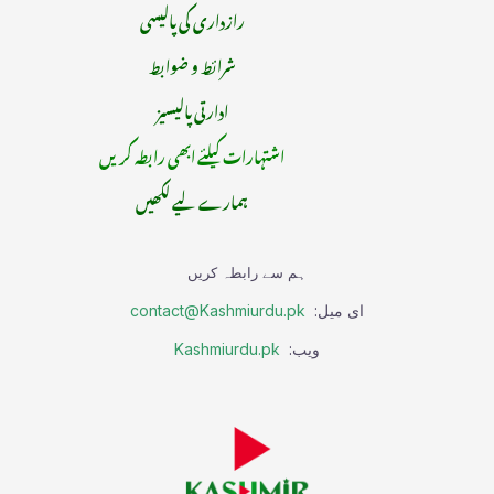
رازداری کی پالیسی
شرائط و ضوابط
ادارتی پالیسیز
اشتہارات کیلئے ابھی رابطہ کریں
ہمارے لیے لکھیں
ہم سے رابطہ کریں
ای میل:
contact@Kashmiurdu.pk
ویب:
Kashmiurdu.pk