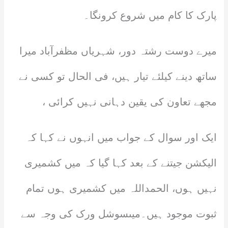
پارک کا کام میں شروع کرونگا۔
میرے دوست رشتہ دور، شہریاں مظفرآباد میرا
ساتھ دینے کیلئے تیار ہیں، فی الحال تو کسی نے
مجھے تعاون کی یقین دہانی نہیں کرائی ،
ایک اور سوال کے جواب میں انہوں نے کہا کہ
الیکشن جیتنے کے بعد کہا گیا کہ میں کشمیری
نہیں ہوں، الحمداللہ میں کشمیری ہوں تمام
ثبوت موجود ہیں۔میںسوشل ورک کی وجہ سے