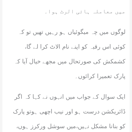
میں معاملہ ہائی الرٹ ہوا۔
لوگوں میں چہ میگوئیاں ہو رہیں تھیں تو کہ
کوئی اس رقبہ کو اپنے نام الاٹ کرا لے گا،
کشمکش کی صورتحال میں مجھے خیال آیا کہ
پارک تعمیرا کرائوں۔
ایک سوال کے جواب میں انہوں نے کہا کہ اگر
ڈائریکشن درست ہو اور نیب اچھی ہوتو پارک
کو بنانا مشکل نہیں،میں سوشل ورکرز ہوں،