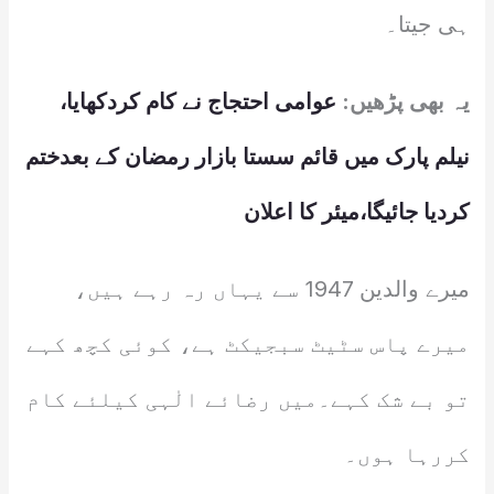
ہی جیتا۔
یہ بھی پڑھیں:
عوامی احتجاج نے کام کردکھایا،
نیلم پارک میں قائم سستا بازار رمضان کے بعدختم
کردیا جائیگا،میئر کا اعلان
میرے والدین 1947 سے یہاں رہ رہے ہیں،
میرے پاس سٹیٹ سبجیکٹ ہے، کوئی کچھ کہے
تو بے شک کہے۔میں رضائے الٰہی کیلئے کام
کررہا ہوں۔