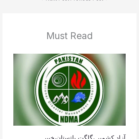
Must Read
آزاد کشمیر ،گلگت بلتستان،خیبر