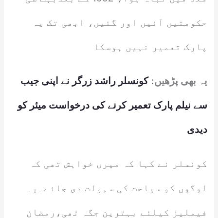
حکومتیں آئیں اور گئیں، ابھی تک یہ
پارک تعمیر نہیں ہوسکا
یہ بھی پڑھیں:
کونسلر راشد زرگر نے اپنی جیب
سے نیلم پارک تعمیر کرنے کی درخواست میئر کو
دیدی
کونسلر نے کہا کہ میری خواہش تھی کہ
لوگوں کو سیاحت کی سہولت دی جائے۔یہ
فیملیز کیلئے بہترین جگہ تھی،رمضان