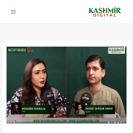
Ski
t
conten