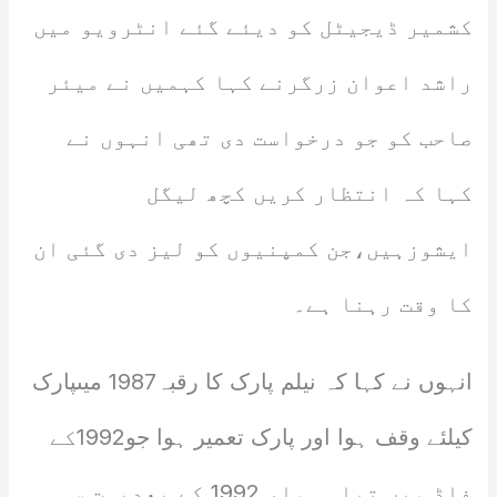
کشمیر ڈیجیٹل کو دیئے گئے انٹرویو میں
راشد اعوان زرگرنے کہا کہمیں نے میئر
صاحب کو جو درخواست دی تھی انہوں نے
کہا کہ انتظار کریں کچھ لیگل
ایشوزہیں،جن کمپنیوں کو لیز دی گئی ان
کا وقت رہنا ہے۔
انہوں نے کہا کہ نیلم پارک کا رقبہ1987 میںپارک
کیلئے وقف ہوا اور پارک تعمیر ہوا جو1992کے
فلڈ میں تباہ ہوا، 1992 کے بعدبہت سی