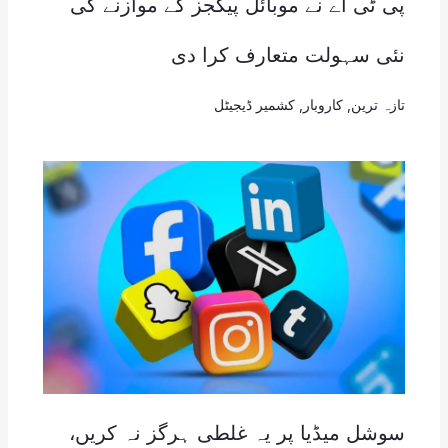
پی ٹی اے نے موبائل پیکجز کے موازنے کی
نئی سہولت متعارف کرا دی
تازہ ترین
,
کاروبار
,
کشمیر ڈیجیٹل
سوشل میڈیا پر یہ غلطی ہرگز نہ کریں،