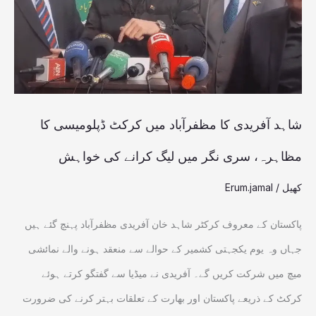
میں
کرکٹ
ڈپلومیسی
کا
مظاہرہ،
شاہد آفریدی کا مظفرآباد میں کرکٹ ڈپلومیسی کا
سری
مظاہرہ، سری نگر میں لیگ کرانے کی خواہش
نگر
کھیل
/
Erum.jamal
میں
لیگ
پاکستان کے معروف کرکٹر شاہد خان آفریدی مظفرآباد پہنچ گئے ہیں
کرانے
جہاں وہ یوم یکجہتی کشمیر کے حوالے سے منعقد ہونے والے نمائشی
کی
میچ میں شرکت کریں گے۔ آفریدی نے میڈیا سے گفتگو کرتے ہوئے
خواہش
کرکٹ کے ذریعے پاکستان اور بھارت کے تعلقات بہتر کرنے کی ضرورت