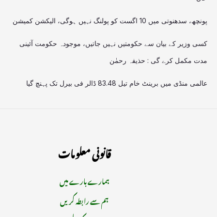
پونچھ، سدھنوتی میں 10 اگست کو پولنگ نہیں ہوگی، الیکشن کمیشن
کسی وزیر کے بیان سے حکومتیں نہیں جاتیں، موجودہ حکومت آئینی
مدت مکمل کرے گی : حذیفہ رحمٰن
عالمی منڈی میں برینٹ خام تیل 83.48 ڈالر فی بیرل تک پہنچ گیا
قانونی معلومات
ہمارے بارے میں
ہم سے رابطہ کریں