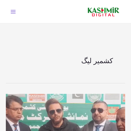
Ski
t
conten
کشمیر لیگ
شاہد
آفریدی
کا
مظفرآباد