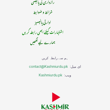
رازداری کی پالیسی
شرائط و ضوابط
ادارتی پالیسیز
اشتہارات کیلئے ابھی رابطہ کریں
ہمارے لیے لکھیں
ہم سے رابطہ کریں
ای میل:
contact@Kashmiurdu.pk
ویب:
Kashmiurdu.pk