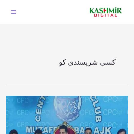
Ski
t
conten
کسی شرپسندی کو
جوائنٹ
عوامی
ایکشن
کمیٹی