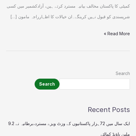
تنظیمیں
کمیٹی کا پاکستان مخالف بیانیہ مسترد کرتے ہیں، آزادکشمیر میں کسی
شرپسندی کو قبول نہیں کرینگے۔ان خیالات کا اظہارراجہ مامون […]
Read More »
Search
Search
Recent Posts
ایک سال میں 72ہزار پاکستانیوں کے وزٹ ویزے مسترد،برطانیہ نے 9.2
ملین پاؤنڈ کمالئے