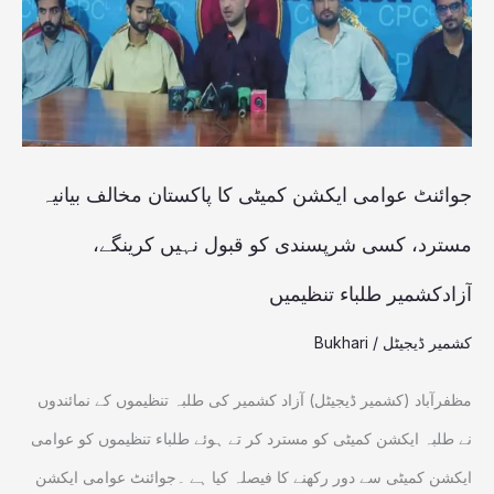
کا
پاکستان
مخالف
بیانیہ
مسترد،
جوائنٹ عوامی ایکشن کمیٹی کا پاکستان مخالف بیانیہ
کسی
مسترد، کسی شرپسندی کو قبول نہیں کرینگے،
شرپسندی
آزادکشمیر طلباء تنظیمیں
کو
قبول
کشمیر ڈیجیٹل
/
Bukhari
نہیں کرینگے،
مظفرآباد (کشمیر ڈیجیٹل) آزاد کشمیر کی طلبہ تنظیموں کے نمائندوں
آزادکشمیر
نے طلبہ ایکشن کمیٹی کو مسترد کر تے ہوئے طلباء تنظیموں کو عوامی
طلباء
ایکشن کمیٹی سے دور رکھنے کا فیصلہ کیا ہے ۔جوائنٹ عوامی ایکشن