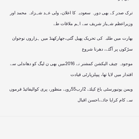
ترک صدر کے بھی دورہ سعودیہ کا اعلان، ولی عہد شہزادہ محمد اور
وزیراعظم شہباز شریف سے اہم ملاقات طے
بھارت میں طلبہ کی تحریک پھیل گئی،جھارکھنڈ میں ہزاروں نوجوان
سڑکوں پر آگئے، دھرنا شروع
موجودہ چیف الیکشن کمشنر نے 2016میں بھی ن لیگ کو دھاندلی سے
اقتدار میں لایا تھا، پیپلزپارٹی قیادت
ویمن یونیورسٹی باغ کیلئے 2ارب55روپے منظور، پری کوالیفائیڈ فرموں
سے کام کرایا جائے،احسن اقبال