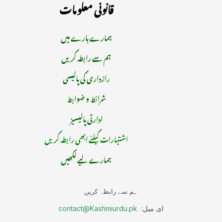
قانونی معلومات
ہمارے بارے میں
ہم سے رابطہ کریں
رازداری کی پالیسی
شرائط و ضوابط
ادارتی پالیسیز
اشتہارات کیلئے ابھی رابطہ کریں
ہمارے لیے لکھیں
ہم سے رابطہ کریں
ای میل:
contact@Kashmiurdu.pk