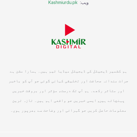
ویب:
Kashmiurdu.pk
ہم کشمیر ڈیجیٹل کی ڈیجیٹل میڈیا ٹیم ہیں۔ ہمارا مشن ہے
جرات مندانہ صحافت اور تخلیقی کہانی گوئی جو آپ کو باخبر
اور متاثر رکھے۔ ہم آپ تک درست، مؤثر اور بروقت خبریں
پہنچاتے ہیں, ایسی خبریں جو واقعی اہم ہیں۔ تازہ ترین
معلومات حاصل کریں جو گہرائی اور وضاحت سے بھرپور ہوں۔