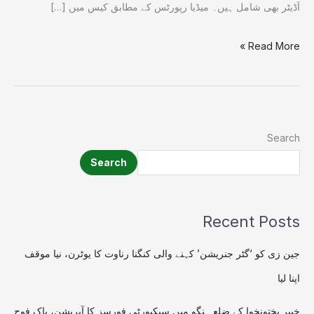
آڈیٹر بھی شامل ہیں۔ میڈیا رپورٹس کے مطابق کیس میں […]
Read More »
Search
Search
Recent Posts
جین زی کو ‘گٹر جنریشن’ کہنے والی کنگنا رناوت کا یوٹرن، نیا موقف
اپنا لیا
خیبر پختونخوا کے ضلع ہنگو میں سیکیورٹی فورسز کا آپریشن، پاک فوج