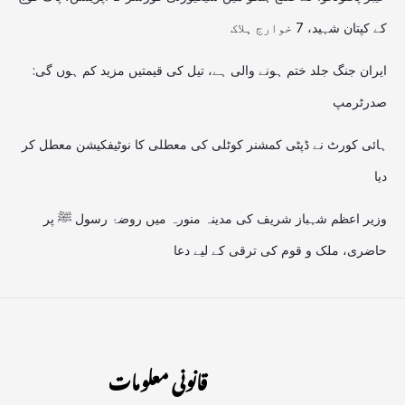
کے کپتان شہید، 7 خوارج ہلاک
ایران جنگ جلد ختم ہونے والی ہے، تیل کی قیمتیں مزید کم ہوں گی:
صدرٹرمپ
ہائی کورٹ نے ڈپٹی کمشنر کوٹلی کی معطلی کا نوٹیفکیشن معطل کر
دیا
وزیر اعظم شہباز شریف کی مدینہ منورہ میں روضۂ رسول ﷺ پر
حاضری، ملک و قوم کی ترقی کے لیے دعا
قانونی معلومات