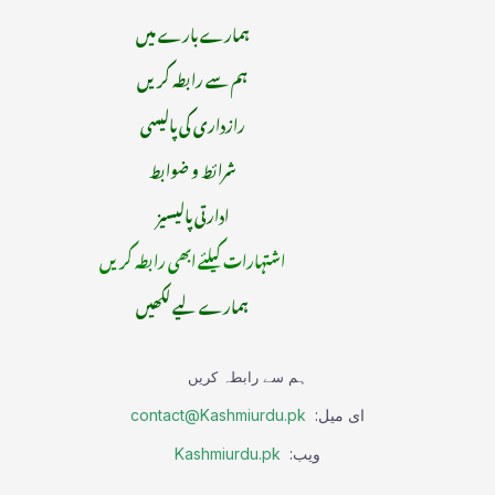
ہمارے بارے میں
ہم سے رابطہ کریں
رازداری کی پالیسی
شرائط و ضوابط
ادارتی پالیسیز
اشتہارات کیلئے ابھی رابطہ کریں
ہمارے لیے لکھیں
ہم سے رابطہ کریں
ای میل:
contact@Kashmiurdu.pk
ویب:
Kashmiurdu.pk