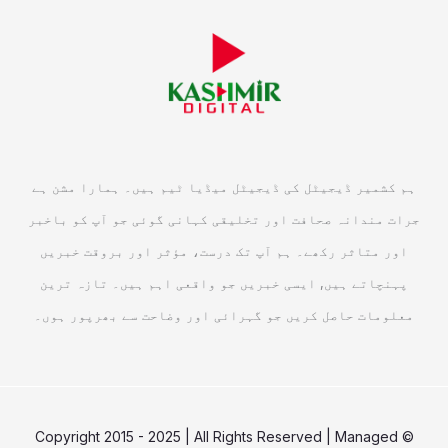
ہم کشمیر ڈیجیٹل کی ڈیجیٹل میڈیا ٹیم ہیں۔ ہمارا مشن ہے
جرات مندانہ صحافت اور تخلیقی کہانی گوئی جو آپ کو باخبر
اور متاثر رکھے۔ ہم آپ تک درست، مؤثر اور بروقت خبریں
پہنچاتے ہیں, ایسی خبریں جو واقعی اہم ہیں۔ تازہ ترین
معلومات حاصل کریں جو گہرائی اور وضاحت سے بھرپور ہوں۔
© Copyright 2015 - 2025 | All Rights Reserved | Managed