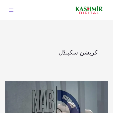
Ski
t
conten
کرپشن سکینڈل
40
ارب
روپے
کرپشن