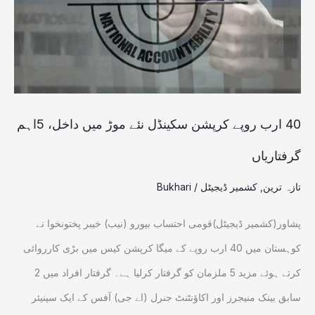
سکینڈل
نئے
موڑ
میں
داخل،
40 ارب روپے کرپشن سکینڈل نئے موڑ میں داخل، 5اہم
5اہم
گرفتاریاں
گرفتاریاں
تازہ ترین
,
کشمیر ڈیجیٹل
/
Bukhari
پشاور(کشمیر ڈیجیٹل)قومی احتساب بیورو (نیب) خیبر پختونخوا نے
کوہستان میں 40 ارب روپے کے میگا کرپشن کیس میں بڑی کارروائی
کرتے ہوئے مزید 5 ملزمان کو گرفتار کرلیا ہے۔ گرفتار افراد میں 2
سابق بینک منیجرز اور اکاؤنٹنٹ جنرل (اے جی) آفس کے ایک سینیئر