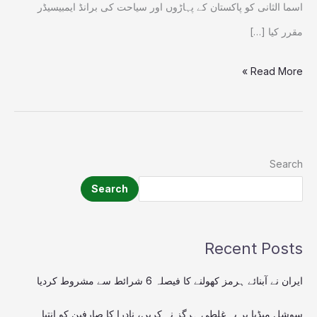
اسما الثانی کو پاکستان کے پہاڑوں اور سیاحت کی برانڈ ایمبیسیڈر
مقرر کیا […]
Read More »
Search
Search
Recent Posts
ایران نے آبنائے ہرمز کھولنے کا فیصلہ 6 شرائط سے مشروط کردیا
سوشل میڈیا پر یہ غلطی ہرگز نہ کریں، نادرا کا صارفین کو انتباہ