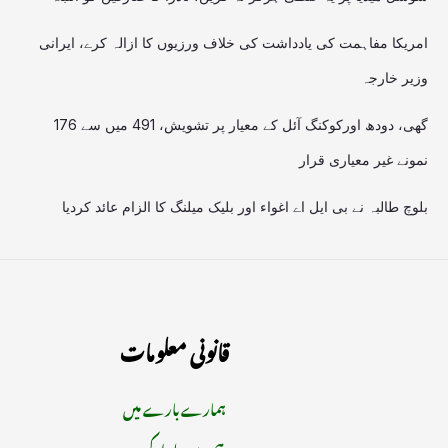
امریکا مفاہمت کی یادداشت کی خلاف ورزیوں کا ازالہ کرے، ایرانی
وزیر خارجہ
گھی، دودھ اورکوکنگ آئل کے معیار پر تشویش، 491 میں سے 176
نمونے غیر معیاری قرار
بلوچ طالبہ نے بی ایل اے اغواء اور بلیک میلنگ کا الزام عائد کردیا
قانونی معلومات
ہمارے بارے میں
ہم سے رابطہ کریں