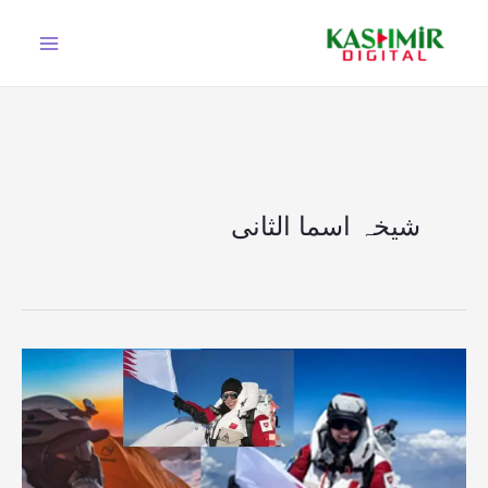
Ski
t
conten
شیخہ اسما الثانی
قطری
شہزادی
شیخہ
اسما