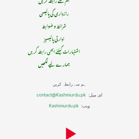
رازداری کی پالیسی
شرائط و ضوابط
ادارتی پالیسیز
اشتہارات کیلئے ابھی رابطہ کریں
ہمارے لیے لکھیں
ہم سے رابطہ کریں
ای میل:
contact@Kashmiurdu.pk
ویب:
Kashmiurdu.pk