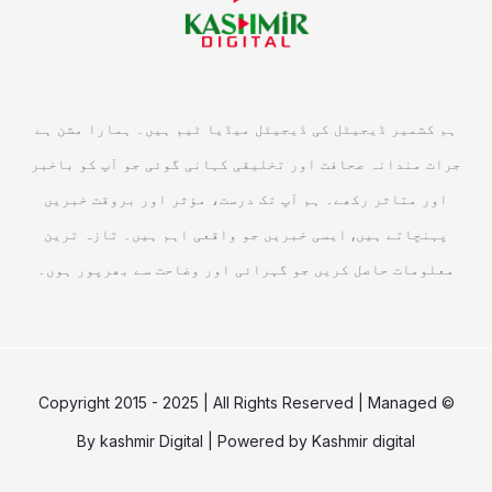
ہم کشمیر ڈیجیٹل کی ڈیجیٹل میڈیا ٹیم ہیں۔ ہمارا مشن ہے
جرات مندانہ صحافت اور تخلیقی کہانی گوئی جو آپ کو باخبر
اور متاثر رکھے۔ ہم آپ تک درست، مؤثر اور بروقت خبریں
پہنچاتے ہیں, ایسی خبریں جو واقعی اہم ہیں۔ تازہ ترین
معلومات حاصل کریں جو گہرائی اور وضاحت سے بھرپور ہوں۔
© Copyright 2015 - 2025 | All Rights Reserved | Managed
By
kashmir Digital
| Powered by
Kashmir digital