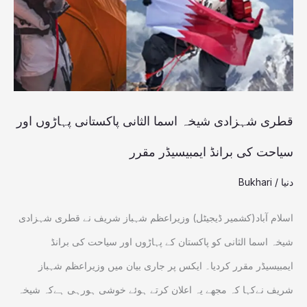
الثانی
پاکستانی
پہاڑوں
اور
سیاحت
قطری شہزادی شیخہ اسما الثانی پاکستانی پہاڑوں اور
کی
سیاحت کی برانڈ ایمبیسیڈر مقرر
برانڈ
دنیا
/
Bukhari
ایمبیسیڈر
مقرر
اسلام آباد(کشمیر ڈیجیٹل) وزیراعظم شہباز شریف نے قطری شہزادی
شیخہ اسما الثانی کو پاکستان کے پہاڑوں اور سیاحت کی برانڈ
ایمبیسیڈر مقرر کردیا۔ ایکس پر جاری بیان میں وزیراعظم شہباز
شریف نےکہا کہ مجھے یہ اعلان کرتے ہوئے خوشی ہورہی ہےکہ شیخہ