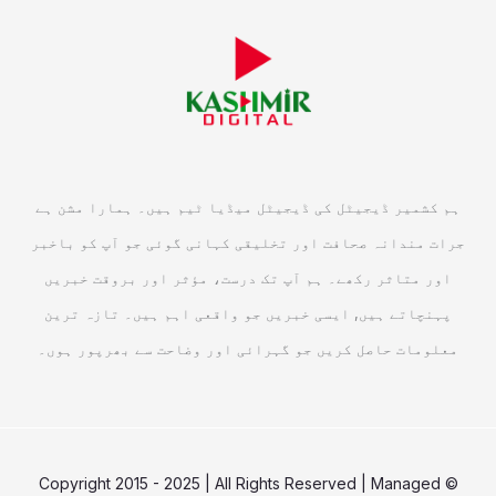
ہم کشمیر ڈیجیٹل کی ڈیجیٹل میڈیا ٹیم ہیں۔ ہمارا مشن ہے
جرات مندانہ صحافت اور تخلیقی کہانی گوئی جو آپ کو باخبر
اور متاثر رکھے۔ ہم آپ تک درست، مؤثر اور بروقت خبریں
پہنچاتے ہیں, ایسی خبریں جو واقعی اہم ہیں۔ تازہ ترین
معلومات حاصل کریں جو گہرائی اور وضاحت سے بھرپور ہوں۔
© Copyright 2015 - 2025 | All Rights Reserved | Managed