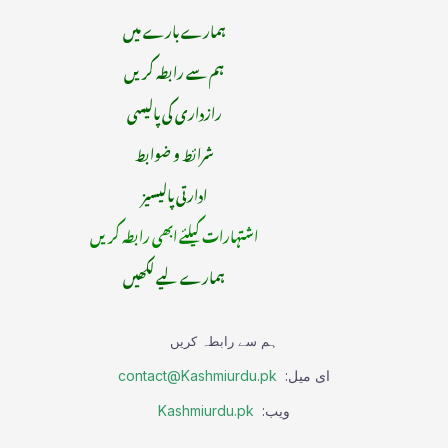
ہمارے بارے میں
ہم سے رابطہ کریں
رازداری کی پالیسی
شرائط و ضوابط
ادارتی پالیسیز
اشتہارات کیلئے ابھی رابطہ کریں
ہمارے لیے لکھیں
ہم سے رابطہ کریں
ای میل:
contact@Kashmiurdu.pk
ویب:
Kashmiurdu.pk