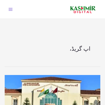
Ski
t
conten
اپ گریڈ،
سی
ایم
ایچ
مظفرآباد