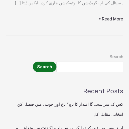
ہسپتال کی اپ گریڈیشن کا نوٹیفکیشن جاری کردیا ایکس ڈیٹا […]
Read More »
Search
Search
Recent Posts
کس کے سر سجے گا اقتدار کا تاج؟ باغ اور حویلی میں فیصلہ کن
انتخابی مقابلہ کل
ایزی پیسہ صارفین کیلئے ایک اور سہولت، اکاؤنٹ سے متعلق اہم