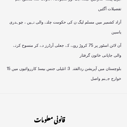
تفصیلات آگئیں
آزاد کشمیر میں مسلم لیگ ن کی حکومت چلنے والی نہیں ، چوہدری
یاسین
آن لائن اسٹور پر 75 کروڑ روپے کے جعلی آرڈرز دے کر منسوخ کرنے
والی جاپانی خاتون گرفتار
بلوچستان میں آپریشن ردالفتنہ 3: انٹیلی جنس بیسڈ کارروائیوں میں 15
خوارج جہنم واصل
قانونی معلومات