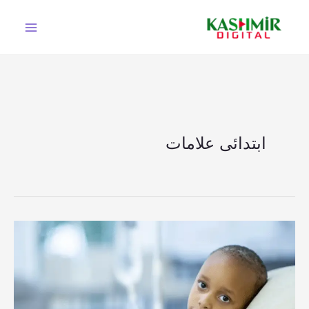
Ski
t
conten
ابتدائی علامات
بچوں
میں
دماغی
کینسر