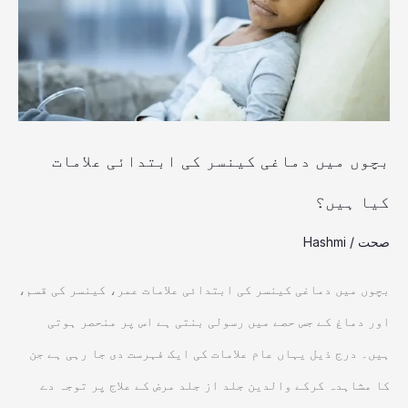
کی
ابتدائی
علامات
کیا
ہیں؟
بچوں میں دماغی کینسر کی ابتدائی علامات
کیا ہیں؟
صحت
/
Hashmi
بچوں میں دماغی کینسر کی ابتدائی علامات عمر، کینسر کی قسم،
اور دماغ کے جس حصے میں رسولی بنتی ہے اس پر منحصر ہوتی
ہیں۔ درج ذیل یہاں عام علامات کی ایک فہرست دی جا رہی ہے جن
کا مشاہدہ کرکے والدین جلد از جلد مرض کے علاج پر توجہ دے