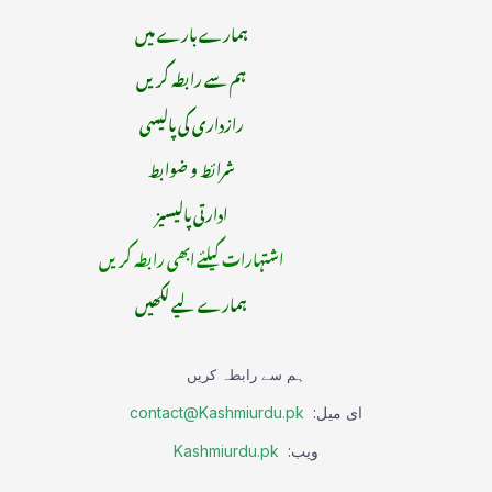
ہمارے بارے میں
ہم سے رابطہ کریں
رازداری کی پالیسی
شرائط و ضوابط
ادارتی پالیسیز
اشتہارات کیلئے ابھی رابطہ کریں
ہمارے لیے لکھیں
ہم سے رابطہ کریں
ای میل:
contact@Kashmiurdu.pk
ویب:
Kashmiurdu.pk