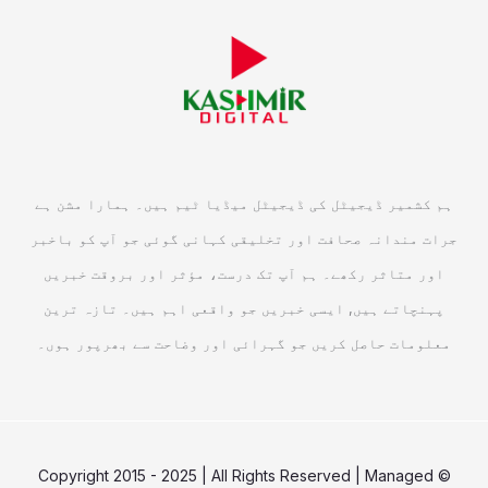
ہم کشمیر ڈیجیٹل کی ڈیجیٹل میڈیا ٹیم ہیں۔ ہمارا مشن ہے
جرات مندانہ صحافت اور تخلیقی کہانی گوئی جو آپ کو باخبر
اور متاثر رکھے۔ ہم آپ تک درست، مؤثر اور بروقت خبریں
پہنچاتے ہیں, ایسی خبریں جو واقعی اہم ہیں۔ تازہ ترین
معلومات حاصل کریں جو گہرائی اور وضاحت سے بھرپور ہوں۔
© Copyright 2015 - 2025 | All Rights Reserved | Managed