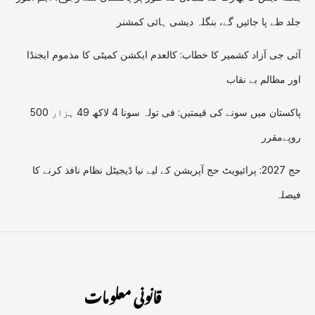
جلد طے پا جائیں گے، بنگلہ دیشی ہائی کمشنر
آئی جی آزاد کشمیر کا خطاب: کالعدم ایکشن کمیٹی کا مذموم ایجنڈا
اور مظالم بے نقاب
پاکستان میں سونے کی قیمتیں: فی تولہ سونا 4 لاکھ 49 ہزار 500
روپےمقرر
حج 2027: پرائیویٹ حج آپریشن کے لیے نیا ڈیجیٹل نظام نافذ کرنے کا
فیصلہ
قانونی معلومات