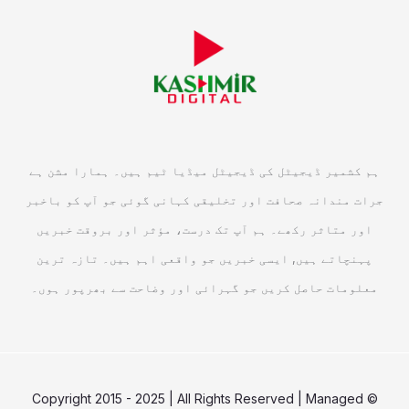
ہم کشمیر ڈیجیٹل کی ڈیجیٹل میڈیا ٹیم ہیں۔ ہمارا مشن ہے
جرات مندانہ صحافت اور تخلیقی کہانی گوئی جو آپ کو باخبر
اور متاثر رکھے۔ ہم آپ تک درست، مؤثر اور بروقت خبریں
پہنچاتے ہیں, ایسی خبریں جو واقعی اہم ہیں۔ تازہ ترین
معلومات حاصل کریں جو گہرائی اور وضاحت سے بھرپور ہوں۔
© Copyright 2015 - 2025 | All Rights Reserved | Managed