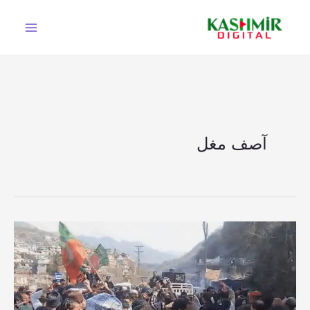
Ski
t
conten
آصف مغل
پی
ٹی
آئی
رہنما