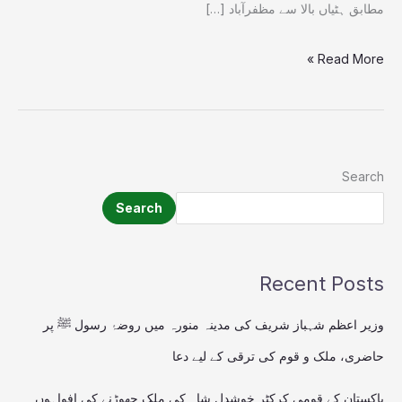
مطابق ہٹیاں بالا سے مظفرآباد […]
Read More »
Search
Search
Recent Posts
وزیر اعظم شہباز شریف کی مدینہ منورہ میں روضۂ رسول ﷺ پر
حاضری، ملک و قوم کی ترقی کے لیے دعا
پاکستان کے قومی کرکٹر خوشدل شاہ کی ملک چھوڑنے کی افواہوں