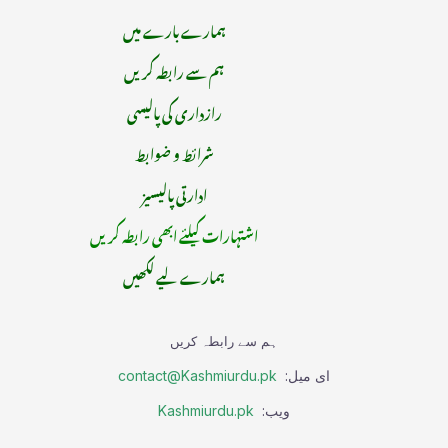
ہمارے بارے میں
ہم سے رابطہ کریں
رازداری کی پالیسی
شرائط و ضوابط
ادارتی پالیسیز
اشتہارات کیلئے ابھی رابطہ کریں
ہمارے لیے لکھیں
ہم سے رابطہ کریں
ای میل:
contact@Kashmiurdu.pk
ویب:
Kashmiurdu.pk