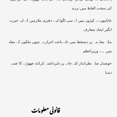
کی سخت الفاظ میں تردید
جاپانیوں نے کپڑوں میں اے سی لگوا لیے، دفتری ملازمین کے لیے حیرت
انگیز ایجاد متعارف
مکہ معاہدہ پر دستخط میرے لئے باعث اعزاز،یہ تینوں ملکوں کے مفاد
میں ہے، وزیراعظم
خوشدل شاہ نظرانداز کئے جانے پر دلبرداشتہ،کرکٹ چھوڑنے کا عندیہ
دیدیا
قانونی معلومات