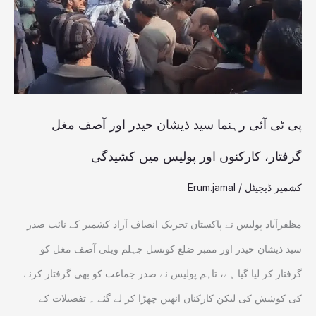
سید
ذیشان
حیدر
اور
آصف
پی ٹی آئی رہنما سید ذیشان حیدر اور آصف مغل
مغل
گرفتار، کارکنوں اور پولیس میں کشیدگی
گرفتار،
کشمیر ڈیجیٹل
/
Erum.jamal
کارکنوں
اور
مظفرآباد پولیس نے پاکستان تحریک انصاف آزاد کشمیر کے نائب صدر
پولیس
سید ذیشان حیدر اور ممبر ضلع کونسل جہلم ویلی آصف مغل کو
میں
گرفتار کر لیا گیا ہے، تاہم پولیس نے صدر جماعت کو بھی گرفتار کرنے
کشیدگی
کی کوشش کی لیکن کارکنان انھیں چھڑا کر لے گئے ۔ تفصیلات کے