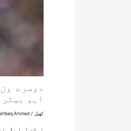
دوسرے ون 
اہم بیٹر 
کھیل
/
Ishtiaq.Ahmed
اسلام آبا د( م