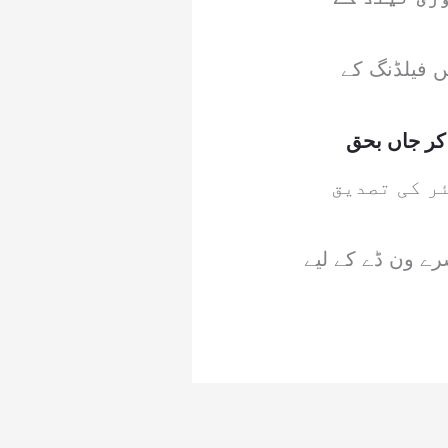
ں فیلڈنگ کے
 کر جاں بحق
ئر کی تصدیق
نے والے دوسرے ون ڈے کے لیے