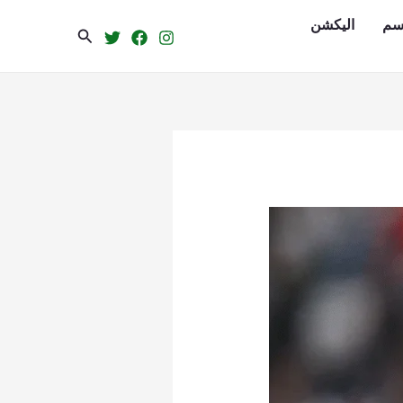
سم
الیکشن
Search