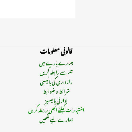
قانونی معلومات
ہمارے بارے میں
ہم سے رابطہ کریں
رازداری کی پالیسی
شرائط و ضوابط
ادارتی پالیسیز
اشتہارات کیلئے ابھی رابطہ کریں
ہمارے لیے لکھیں