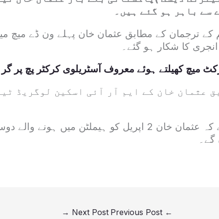
ے سے باہر ہو گئے ہیں۔
 کے ترجمان کے مطابق عثمان خان پہلے ون ڈے میچ می
نجری کا شکار ہو گئے۔
کٹ میچ کھیلتے ہوئے معروف آسٹریلوی کرکٹر پچ پر گر
 عثمان خان کے ایم آر آئی اسکین لوگریڈ ٹی
ترجمان کا کہنا ہے کہ عثمان خان 2 اپریل کو ہیملٹن میں ہو
 گے۔
→
Next Post
Previous Post
←