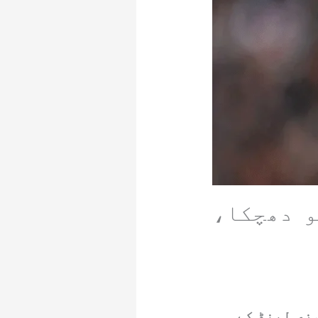
و دھچکا،
وزی لینڈ کے