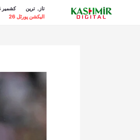
Ski
تازہ ترین
کشمیر ڈ
t
الیکشن پورٹل 26
conten