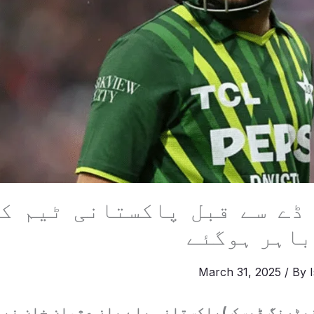
ڈے سے قبل پاکستانی ٹیم ک
باہر ہوگئے
March 31, 2025
/ By
انیٹرنگ ڈیسک )پاکستانی بلے باز عثمان خان نی