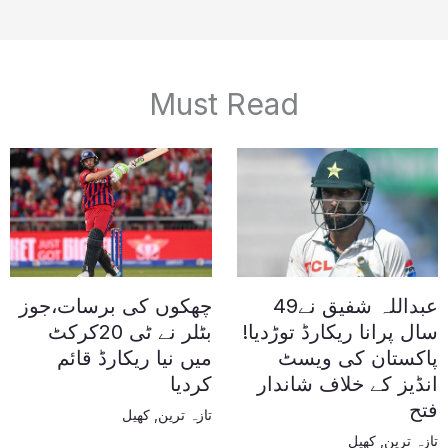
Must Read
عبداللہ شفیق نے49
چھکوں کی برسات،جوز
سال پرانا ریکارڈ توڑدیا!
بٹلر نے ٹی 20کرکٹ
پاکستان کی ویسٹ
میں نیا ریکارڈ قائم
انڈیز کے خلاف شاندار
کردیا
فتح
تازہ ترین
,
کھیل
تازہ ترین
,
کھیل