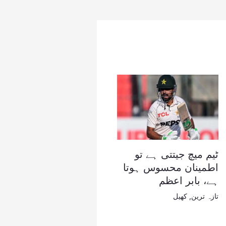
ٹیم میچ جیتتی ہے تو
اطمینان محسوس ہوتا
ہے، بابر اعظم
تازہ ترین
,
کھیل