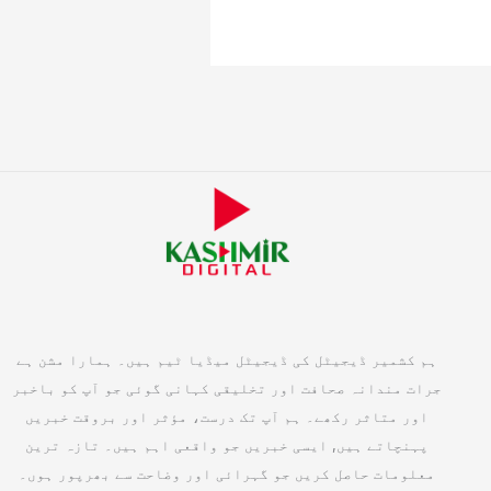
ہم کشمیر ڈیجیٹل کی ڈیجیٹل میڈیا ٹیم ہیں۔ ہمارا مشن ہے
جرات مندانہ صحافت اور تخلیقی کہانی گوئی جو آپ کو باخبر
اور متاثر رکھے۔ ہم آپ تک درست، مؤثر اور بروقت خبریں
پہنچاتے ہیں, ایسی خبریں جو واقعی اہم ہیں۔ تازہ ترین
معلومات حاصل کریں جو گہرائی اور وضاحت سے بھرپور ہوں۔