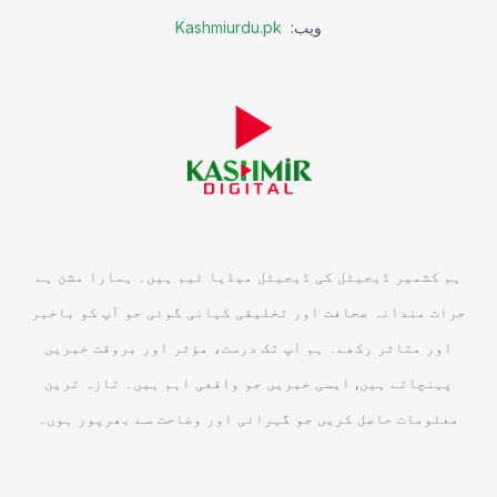
ویب:
Kashmiurdu.pk
ہم کشمیر ڈیجیٹل کی ڈیجیٹل میڈیا ٹیم ہیں۔ ہمارا مشن ہے
جرات مندانہ صحافت اور تخلیقی کہانی گوئی جو آپ کو باخبر
اور متاثر رکھے۔ ہم آپ تک درست، مؤثر اور بروقت خبریں
پہنچاتے ہیں, ایسی خبریں جو واقعی اہم ہیں۔ تازہ ترین
معلومات حاصل کریں جو گہرائی اور وضاحت سے بھرپور ہوں۔