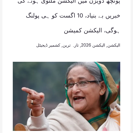
پونچھ ڈویژن میں الیکشن ملتوی ہونے کی
خبریں بے بنیاد، 10 اگست کو ہی پولنگ
ہوگی، الیکشن کمیشن
الیکشن
,
الیکشن 2026
,
تازہ ترین
,
کشمیر ڈیجیٹل