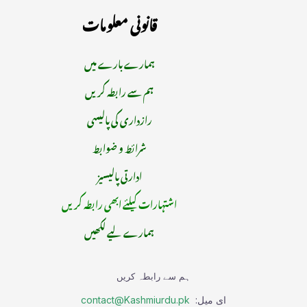
قانونی معلومات
ہمارے بارے میں
ہم سے رابطہ کریں
رازداری کی پالیسی
شرائط و ضوابط
ادارتی پالیسیز
اشتہارات کیلئے ابھی رابطہ کریں
ہمارے لیے لکھیں
ہم سے رابطہ کریں
ای میل:
contact@Kashmiurdu.pk