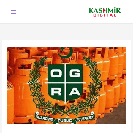
Ski
t
conten