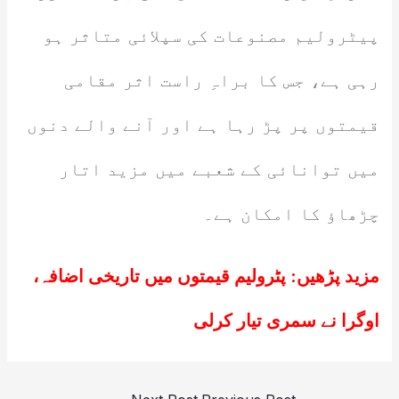
پیٹرولیم مصنوعات کی سپلائی متاثر ہو
رہی ہے، جس کا براہِ راست اثر مقامی
قیمتوں پر پڑ رہا ہے اور آنے والے دنوں
میں توانائی کے شعبے میں مزید اتار
چڑھاؤ کا امکان ہے۔
مزید پڑھیں:
پٹرولیم قیمتوں میں تاریخی اضافہ،
اوگرا نے سمری تیار کرلی