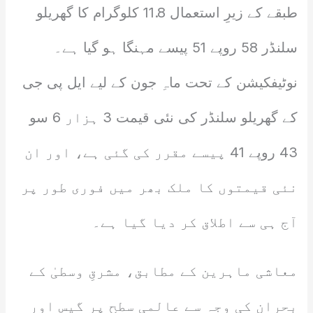
طبقے کے زیرِ استعمال 11.8 کلوگرام کا گھریلو
سلنڈر 58 روپے 51 پیسے مہنگا ہو گیا ہے۔
نوٹیفکیشن کے تحت ماہِ جون کے لیے ایل پی جی
کے گھریلو سلنڈر کی نئی قیمت 3 ہزار 6 سو
43 روپے 41 پیسے مقرر کی گئی ہے، اور ان
نئی قیمتوں کا ملک بھر میں فوری طور پر
آج ہی سے اطلاق کر دیا گیا ہے۔
معاشی ماہرین کے مطابق، مشرقِ وسطیٰ کے
بحران کی وجہ سے عالمی سطح پر گیس اور