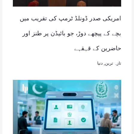
امریکی صدر ڈونلڈ ٹرمپ کی تقریب میں
بچے کے پیچھے دوڑ، جو بائیڈن پر طنز اور
حاضرین کے قہقہے
تازہ ترین
,
دنیا