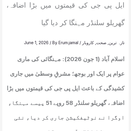
ایل پی جی کی قیمتوں میں بڑا اضافہ،
گھریلو سلنڈر مہنگا کر دیا گیا
تازہ ترین
,
صحت
,
کاروبار
/
Erum.jamal
/ By
June 1, 2026
اسلام آباد (1 جون 2026): مہنگائی کی ماری
عوام پر ایک اور بوجھ؛ مشرقِ وسطیٰ میں جاری
کشیدگی کے باعث ایل پی جی کی قیمتوں میں بڑا
اضافہ، گھریلو سلنڈر 58 روپے 51 پیسے مہنگا،
اوگرا نے نوٹیفکیشن جاری کر دیا، نئی