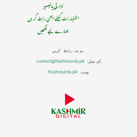
ادارتی پالیسیز
اشتہارات کیلئے ابھی رابطہ کریں
ہمارے لیے لکھیں
ہم سے رابطہ کریں
ای میل:
contact@Kashmiurdu.pk
ویب:
Kashmiurdu.pk