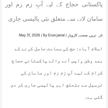
پاکستانی حجاج کے لیے آبِ زم زم اور
سامان لانے سے متعلق نئی پالیسی جاری
تازہ ترین
,
صحت
,
کاروبار
/
Erum.jamal
/ By
May 31, 2026
اسلام آباد: حج کی سعادت حاصل کرنے کے
بعد وطن واپس آنے والے پاکستانی حجاج
کرام کے لیے آبِ زم زم اور سامان کی
ترسیل سے متعلق اہم پالیسی جاری کر دی
گئی ہے۔