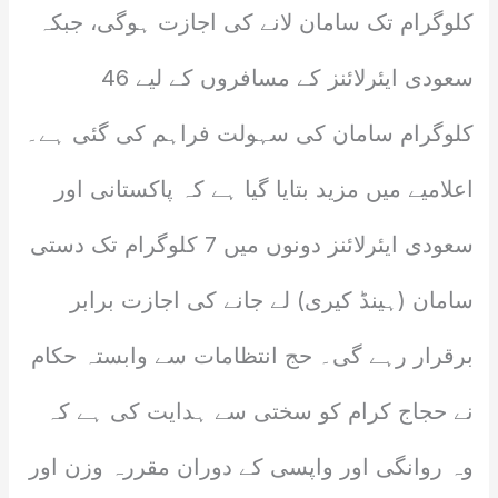
کلوگرام تک سامان لانے کی اجازت ہوگی، جبکہ
سعودی ایئرلائنز کے مسافروں کے لیے 46
کلوگرام سامان کی سہولت فراہم کی گئی ہے۔
اعلامیے میں مزید بتایا گیا ہے کہ پاکستانی اور
سعودی ایئرلائنز دونوں میں 7 کلوگرام تک دستی
سامان (ہینڈ کیری) لے جانے کی اجازت برابر
برقرار رہے گی۔ حج انتظامات سے وابستہ حکام
نے حجاج کرام کو سختی سے ہدایت کی ہے کہ
وہ روانگی اور واپسی کے دوران مقررہ وزن اور