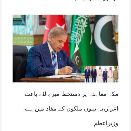
مکہ معاہدہ پر دستخط میرے لئے باعث
اعزاز،یہ تینوں ملکوں کے مفاد میں ہے،
وزیراعظم