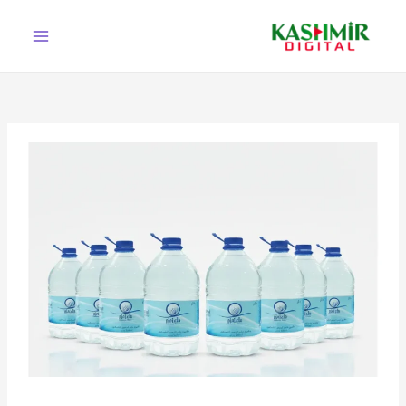
Ski
t
conten