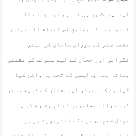
ایئرپورٹ پر ہی فراہم کیا جائے گا۔
انتظامیہ کے مطابق اس اقدام کا بنیادی
مقصد سفر کے دوران سامان کی بہتر
نگرانی اور حجاج کے لیے سہولت کو یقینی
بنانا ہے۔ پالیسی کے تحت یہ واضح کیا
گیا ہے کہ سعودی ایئرلائنز کے ذریعے سفر
کرنے والے مسافروں کو آبِ زم زم کی یہ
بوتل سعودی عرب کے ایئرپورٹ پر ہی
فراہم کی جائے گی، جبکہ دیگر پاکستانی