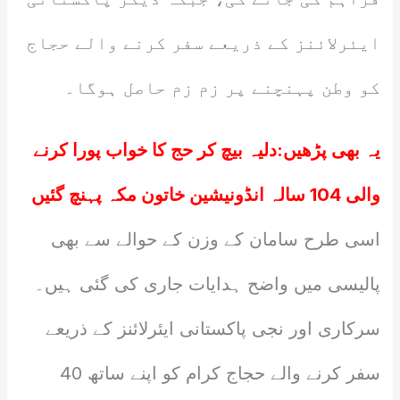
ایئرلائنز کے ذریعے سفر کرنے والے حجاج
کو وطن پہنچنے پر زم زم حاصل ہوگا۔
یہ بھی پڑھیں:دلیہ بیچ کر حج کا خواب پورا کرنے
والی 104 سالہ انڈونیشین خاتون مکہ پہنچ گئیں
اسی طرح سامان کے وزن کے حوالے سے بھی
پالیسی میں واضح ہدایات جاری کی گئی ہیں۔
سرکاری اور نجی پاکستانی ایئرلائنز کے ذریعے
سفر کرنے والے حجاج کرام کو اپنے ساتھ 40