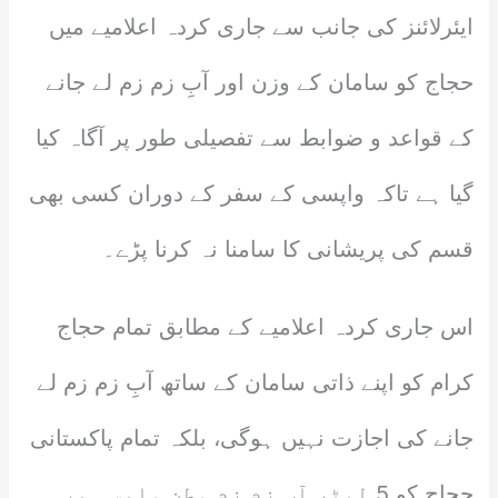
ایئرلائنز کی جانب سے جاری کردہ اعلامیے میں
حجاج کو سامان کے وزن اور آبِ زم زم لے جانے
کے قواعد و ضوابط سے تفصیلی طور پر آگاہ کیا
گیا ہے تاکہ واپسی کے سفر کے دوران کسی بھی
قسم کی پریشانی کا سامنا نہ کرنا پڑے۔
اس جاری کردہ اعلامیے کے مطابق تمام حجاج
کرام کو اپنے ذاتی سامان کے ساتھ آبِ زم زم لے
جانے کی اجازت نہیں ہوگی، بلکہ تمام پاکستانی
حجاج کو 5 لیٹر آبِ زم زم وطن واپسی پر