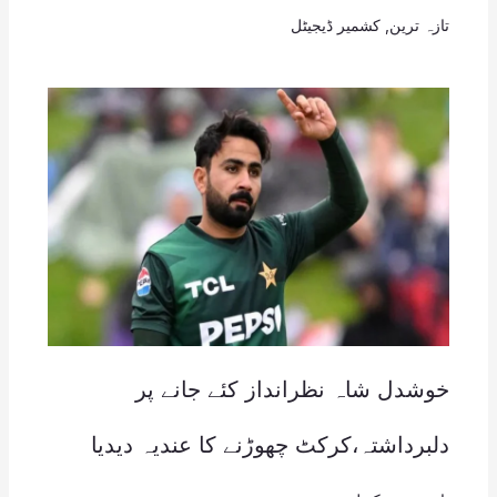
تازہ ترین
,
کشمیر ڈیجیٹل
خوشدل شاہ نظرانداز کئے جانے پر
دلبرداشتہ،کرکٹ چھوڑنے کا عندیہ دیدیا