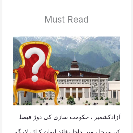
Must Read
آزادکشمیر ، حکومت سازی کی دوڑ فیصلہ
کن مرحلے میں داخل،قائد ایوان کیلئے لابنگ،