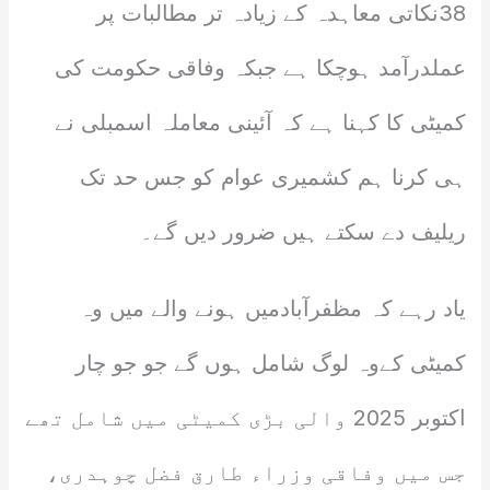
38نکاتی معاہدہ کے زیادہ تر مطالبات پر
عملدرآمد ہوچکا ہے جبکہ وفاقی حکومت کی
کمیٹی کا کہنا ہے کہ آئینی معاملہ اسمبلی نے
ہی کرنا ہم کشمیری عوام کو جس حد تک
ریلیف دے سکتے ہیں ضرور دیں گے۔
یاد رہے کہ مظفرآبادمیں ہونے والے میں وہ
کمیٹی کےوہ لوگ شامل ہوں گے جو جو چار
اکتوبر 2025 والی بڑی کمیٹی میں شامل تھے
جس میں وفاقی وزراء طارق فضل چوہدری،