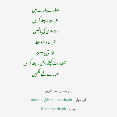
ہمارے بارے میں
ہم سے رابطہ کریں
رازداری کی پالیسی
شرائط و ضوابط
ادارتی پالیسیز
اشتہارات کیلئے ابھی رابطہ کریں
ہمارے لیے لکھیں
ہم سے رابطہ کریں
ای میل:
contact@Kashmiurdu.pk
ویب:
Kashmiurdu.pk