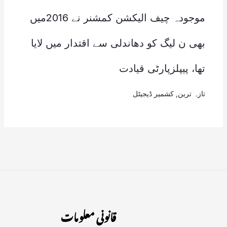
موجودہ چیف الیکشن کمشنر نے 2016میں
بھی ن لیگ کو دھاندلی سے اقتدار میں لایا
تھا، پیپلزپارٹی قیادت
تازہ ترین
,
کشمیر ڈیجیٹل
قانونی معلومات