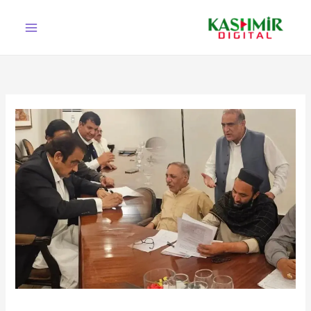
Ski
t
conten