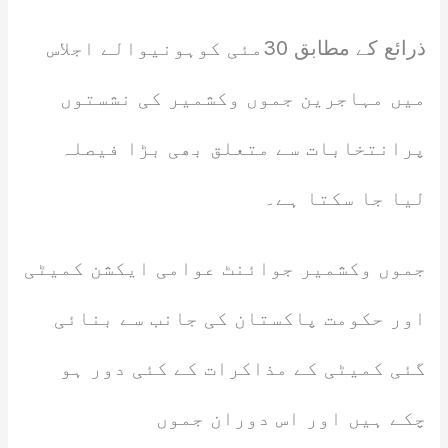
ذرائع کے مطابق 30مئی کوہونیوالے اجلاس
میں مہاجرین جموں وکشمیر کی نشستوں
پرانتخابات سے متعلق بھی بڑا فیصلہ
لیا جا سکتا ہے۔
جموں وکشمیر جوائنٹ عوامی ایکشن کمیٹی
اور حکومت پاکستان کی جانب سے بنائی
گئی کمیٹی کے مذاکرات کے کئی دور ہو
چکے ہیں اور اس دوران جموں