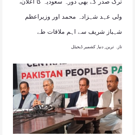
ترک صدر کے بھی دورہ سعودیہ کا اعلان،
ولی عہد شہزادہ محمد اور وزیراعظم
شہباز شریف سے اہم ملاقات طے
تازہ ترین
,
دنیا
,
کشمیر ڈیجیٹل