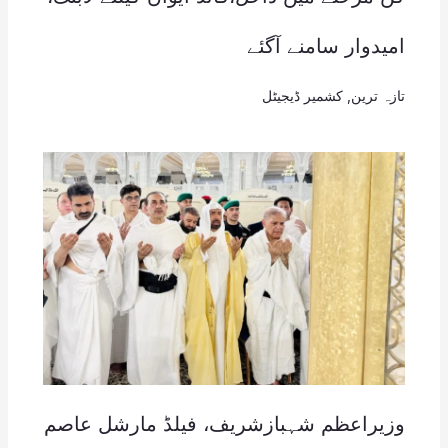
امیدوار سامنے آگئے
تازہ ترین
,
کشمیر ڈیجیٹل
وزیراعظم شہبازشریف، فیلڈ مارشل عاصم