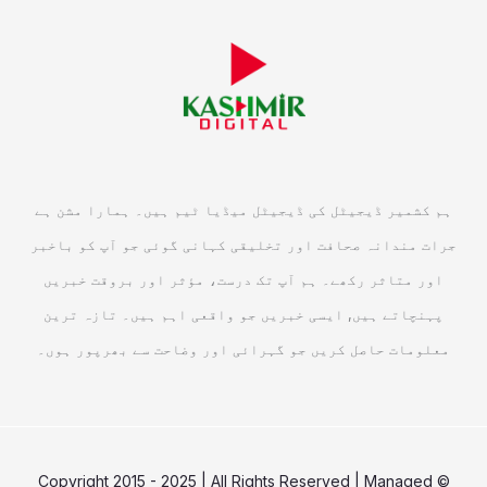
ہم کشمیر ڈیجیٹل کی ڈیجیٹل میڈیا ٹیم ہیں۔ ہمارا مشن ہے
جرات مندانہ صحافت اور تخلیقی کہانی گوئی جو آپ کو باخبر
اور متاثر رکھے۔ ہم آپ تک درست، مؤثر اور بروقت خبریں
پہنچاتے ہیں, ایسی خبریں جو واقعی اہم ہیں۔ تازہ ترین
معلومات حاصل کریں جو گہرائی اور وضاحت سے بھرپور ہوں۔
© Copyright 2015 - 2025 | All Rights Reserved | Managed