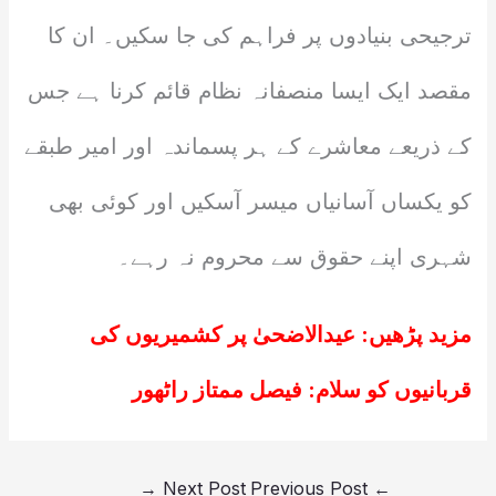
ترجیحی بنیادوں پر فراہم کی جا سکیں۔ ان کا
مقصد ایک ایسا منصفانہ نظام قائم کرنا ہے جس
کے ذریعے معاشرے کے ہر پسماندہ اور امیر طبقے
کو یکساں آسانیاں میسر آسکیں اور کوئی بھی
شہری اپنے حقوق سے محروم نہ رہے۔
مزید پڑھیں:
عیدالاضحیٰ پر کشمیریوں کی
قربانیوں کو سلام: فیصل ممتاز راٹھور
→
Next Post
Previous Post
←