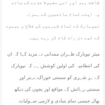
طاقت ہے، اور اسی مضبوط جذبے کے ساتھ
وہ اپنے تمام ساتھیوں کے ہمراہ
نیویارک کے تمام شہریوں کی فلاح و بہبود
کے لیے دن رات کام کر رہے ہیں۔
میئر نیویارک ظہران ممدانی نے مزید کہا کہ ان
کی انتظامیہ کی اولین کوشش ہے کہ نیویارک
کے ہر شہری کو سستی خوراک، بہتر اور
سستی رہائش کے مواقع اور بچوں کی دیکھ
بھال جیسی تمام بنیادی و لازمی سہولیات