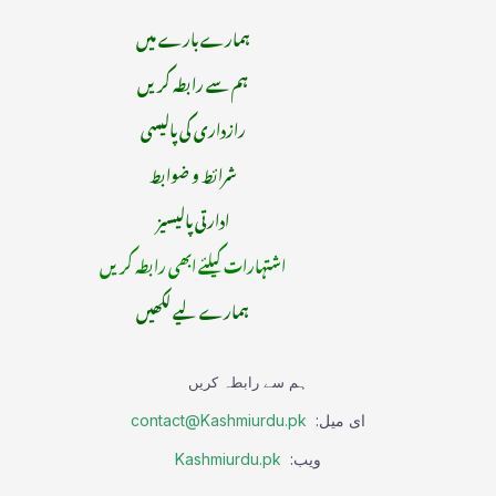
ہمارے بارے میں
ہم سے رابطہ کریں
رازداری کی پالیسی
شرائط و ضوابط
ادارتی پالیسیز
اشتہارات کیلئے ابھی رابطہ کریں
ہمارے لیے لکھیں
ہم سے رابطہ کریں
ای میل:
contact@Kashmiurdu.pk
ویب:
Kashmiurdu.pk