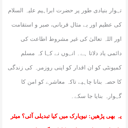
تہوار بنیادی طور پر حضرت ابراہیم علیہ السلام
کی عظیم اور بے مثال قربانی، صبر و استقامت
اور اللہ تعالیٰ کی غیر مشروط اطاعت کی
دائمی یاد دلاتا ہے۔ انہوں نے کہا کہ مسلم
کمیونٹی کو ان اقدار کو اپنی روزمرہ کی زندگی
کا حصہ بنانا چاہیے تاکہ معاشرے کو امن کا
گہوارہ بنایا جا سکے۔
یہ بھی پڑھیں:
نیویارک میں کیا تبدیلی آئی؟ میئر