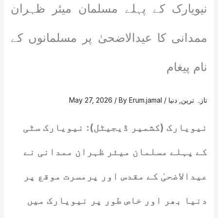
نیویارک کے پہلے مسلمان میئر ظہران
ممدانی کا عیدالاضحیٰ پر مسلمانوں کے
نام پیغام
تازہ ترین
,
دنیا
/
Erum.jamal
/ By
May 27, 2026
نیویارک (کشمیر ڈیجیٹل): نیویارک سٹی
کے پہلے مسلمان میئر ظہران ممدانی نے
عیدالاضحیٰ کے مقدس اور پرمسرت موقع پر
دنیا بھر اور خاص طور پر نیویارک میں