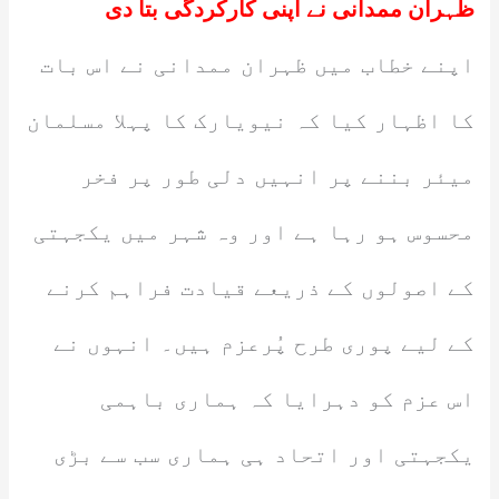
ظہران ممدانی نے اپنی کارکردگی بتا دی
اپنے خطاب میں ظہران ممدانی نے اس بات
کا اظہار کیا کہ نیویارک کا پہلا مسلمان
میئر بننے پر انہیں دلی طور پر فخر
محسوس ہو رہا ہے اور وہ شہر میں یکجہتی
کے اصولوں کے ذریعے قیادت فراہم کرنے
کے لیے پوری طرح پُرعزم ہیں۔ انہوں نے
اس عزم کو دہرایا کہ ہماری باہمی
یکجہتی اور اتحاد ہی ہماری سب سے بڑی