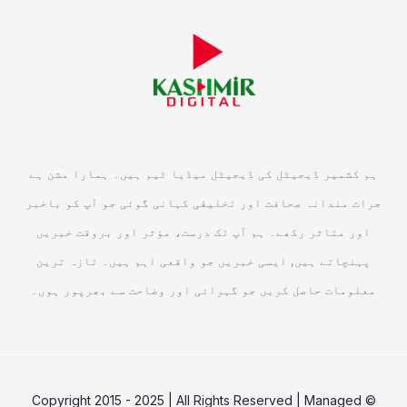
ہم کشمیر ڈیجیٹل کی ڈیجیٹل میڈیا ٹیم ہیں۔ ہمارا مشن ہے
جرات مندانہ صحافت اور تخلیقی کہانی گوئی جو آپ کو باخبر
اور متاثر رکھے۔ ہم آپ تک درست، مؤثر اور بروقت خبریں
پہنچاتے ہیں, ایسی خبریں جو واقعی اہم ہیں۔ تازہ ترین
معلومات حاصل کریں جو گہرائی اور وضاحت سے بھرپور ہوں۔
© Copyright 2015 - 2025 | All Rights Reserved | Managed