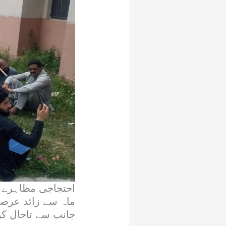
احتجاجی مظاہرے س
ماہ سے زائد عرصے
جانب سے تاحال کو