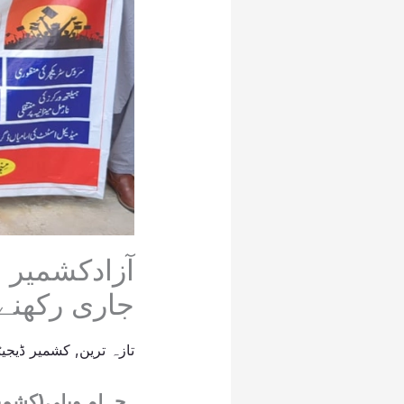
آزادکشمیر 
جاری رکھنے 
تازہ ترین
,
کشمیر ڈیجیٹ
_جہلم ویلی(کشمیر 