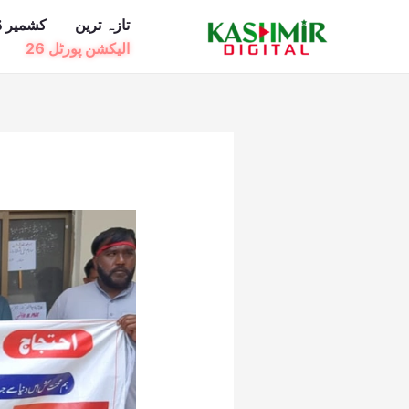
Ski
تازہ ترین
کشمیر ڈ
t
الیکشن پورٹل 26
conten