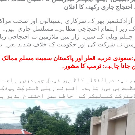
احتجاج جاری رکھنے کا اعلان
ٓزادکشمیر بھر کے سرکاری ہسپتالوں اور صحت مراکز
 کے زیر اہتمام احتجاجی مظاہرے مسلسل جاری ہیں۔
 جہلم ویلی کے سبزہ زار میں ملازمین نے احتجاجی ر
زمین نے شرکت کی اور حکومت کے خلاف شدید نعرہ ب
:
سعودی عرب، قطر اور پاکستان سمیت مسلم ممالک کو
 جانا چاہیے: ٹرمپ کا مشورہ
، سید ذوالفقار کاظمی، فیصل چوہدری، راجہ 
ظمت بی بی، شاہدہ افسرنے ریلی ڈسٹرکٹ ہیڈک
ڈسٹرکٹ کمپلیکس کے احاطے میں اختتام پذیر ہ