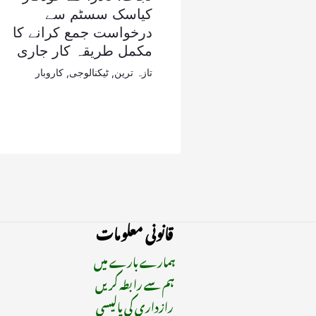
کیاسک سسٹم سے
درخواست جمع کرانے کا
مکمل طریقہ کار جاری
تازہ ترین
,
ٹیکنالوجی
,
کاروبار
قانونی معلومات
ہمارے بارے میں
ہم سے رابطہ کریں
رازداری کی پالیسی