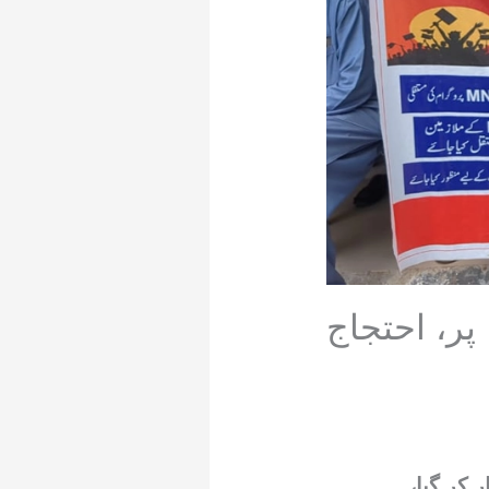
پر، احتجاج
 کر گیا،