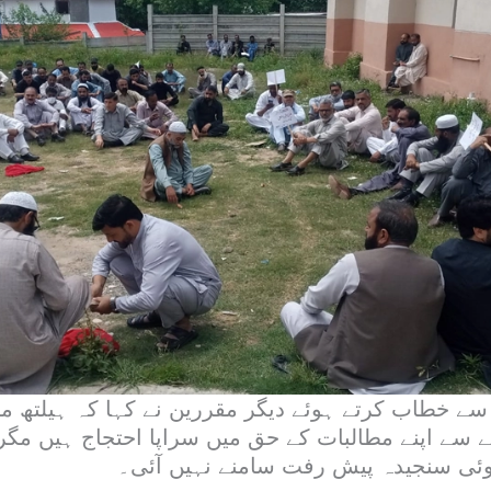
ے خطاب کرتے ہوئے دیگر مقررین نے کہا کہ ہیلتھ مل
 سے اپنے مطالبات کے حق میں سراپا احتجاج ہیں مگ
ئی سنجیدہ پیش رفت سامنے نہیں آئی۔