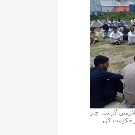
ازمین گزشتہ چار
ر حکومت کی