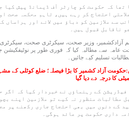
تھا کہ حکومت کو چارٹر آف ڈیمانڈ پیش کیا ج
لامتی احتجاج کر رہے ہیں، تاہم محکمہ صحت او
ب سے ملازمین کو دباؤ میں لانے اور ہراساں ک
جو ناقابل قبول ہیں۔
م آزادکشمیر، وزیر صحت، سیکرٹری صحت، سیکرٹری م
ت عامہ سے مطالبہ کیا کہ فوری طور پر نوٹیفکیشن ج
طالبات تسلیم کیے جائیں۔
:
حکومت آزاد کشمیر کا بڑا فیصلہ؛ ضلع کوٹلی کے مشہ
یٹی کا درجہ دے دیا گیا
فیڈریشن کے رہنماؤں نے خبردار کیا کہ اگر ح
بل مطالبات منظور نہ کیے تو ملازمین اپنے بچو
ید کے دنوں میں بھی احتجاج جاری رکھنے پر مج
ذمہ داری حکومت پر عائد ہوگی۔