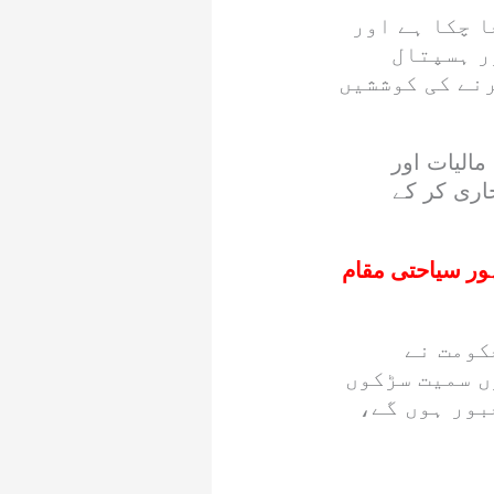
ا چکا ہے اور
ر ہسپتال
رنے کی کوششیں
الیات اور
اری کر کے
ور سیاحتی مقام
کومت نے
ں سمیت سڑکوں
بور ہوں گے،