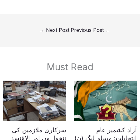
→
Next Post
Previous Post
←
Must Read
آزاد کشمیر عام
سرکاری ملازمین کی
انتخابات: مسلم لیگ (ن)
تنخواہوں اور الاؤنسز