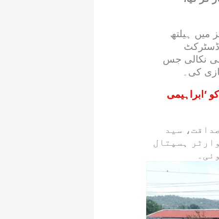
 میں ہیلتھ
 ڈسٹرکٹ
یلی نکالی جس
ازی کی۔
 ’ابراہیمی
صداقت، سید
وارٹر ہسپتال
وئی۔