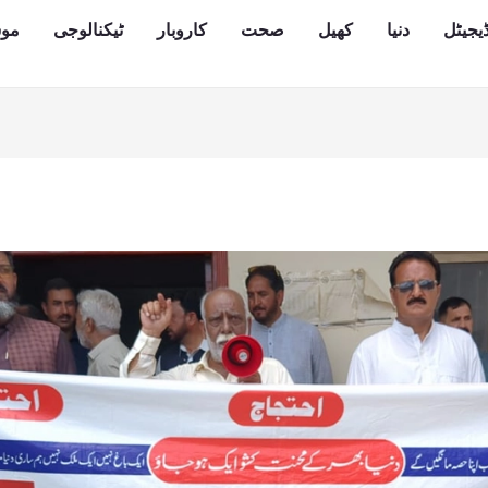
یجیٹل
دنیا
کھیل
صحت
کاروبار
ٹیکنالوجی
مو