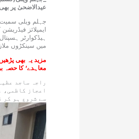
عیدالاضحیٰ پر بھی 
جہلم ویلی سمیت ا
ایمپلائز فیڈریشن
ہیڈکوارٹر ہسپتال
میں سینکڑوں ملا
مزید یہ بھی پڑھیں
معاہدے‘ کا حصہ بن
راجہ ساجد عظیم
اعجاز کاظمی، ع
سے شروع ہو کر 