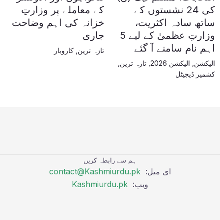
کی 24 نشستوں کے
کے معاملے پر وزارتِ
ساتھ سادہ اکثریت،
خزانہ کی اہم وضاحت
وزارتِ عظمیٰ کے لیے 5
جاری
اہم نام سامنے آ گئے
تازہ ترین
,
کاروبار
الیکشن
,
الیکشن 2026
,
تازہ ترین
,
کشمیر ڈیجیٹل
ہم سے رابطہ کریں
ای میل:
contact@Kashmiurdu.pk
ویب:
Kashmiurdu.pk