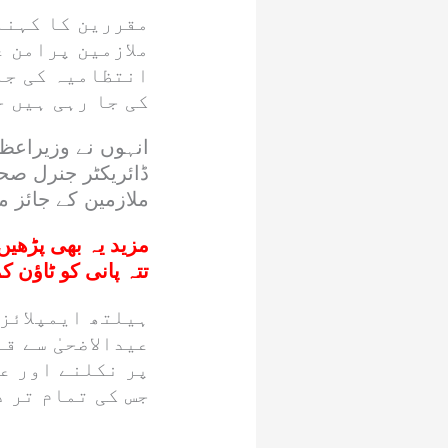
مقررین کا کہنا 
ملازمین پرامن ع
انتظامیہ کی جان
کی جا رہی ہیں 
انہوں نے وزیراعظ
ڈائریکٹر جنرل صح
ملازمین کے جائز م
مزید یہ بھی پڑھیں
تتہ پانی کو ٹاؤن کم
ہیلتھ ایمپلائز 
عیدالاضحیٰ سے ق
پر نکلنے اور ع
جس کی تمام تر 