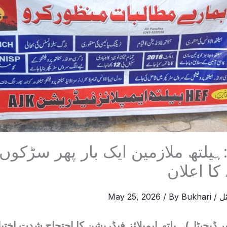
:ہیلتھ ملازمین ایک بار پھر سڑکوں 
کا اعلان
ل
/
Bukhari
/ By
May 25, 2026
ڈیجیٹل) ہیلتھ ایمپلائز فیڈریشن کا احتجاج شدت اختیار