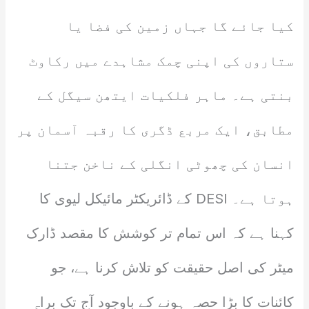
کیا جائے گا جہاں زمین کی فضا یا
ستاروں کی اپنی چمک مشاہدے میں رکاوٹ
بنتی ہے۔ ماہر فلکیات ایتھن سیگل کے
مطابق، ایک مربع ڈگری کا رقبہ آسمان پر
انسان کی چھوٹی انگلی کے ناخن جتنا
ہوتا ہے۔ DESI کے ڈائریکٹر مائیکل لیوی کا
کہنا ہے کہ اس تمام تر کوشش کا مقصد ڈارک
میٹر کی اصل حقیقت کو تلاش کرنا ہے، جو
کائنات کا بڑا حصہ ہونے کے باوجود آج تک براہِ