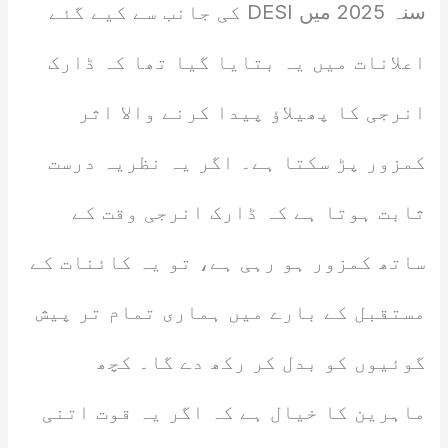
سنہ 2025 میں DESI کی جانب سے کیے گئے
اعلانات میں یہ بتایا گیا تھا کہ ڈارک
انرجی کا پھیلاؤ پیدا کرنے والا اثر
کمزور پڑ سکتا ہے۔ اگر یہ نظریہ درست
ثابت ہوتا ہے کہ ڈارک انرجی وقت کے
ساتھ کمزور ہو رہی ہے، تو یہ کائنات کے
مستقبل کے بارے میں ہماری تمام تر پیش
گوئیوں کو بدل کر رکھ دے گا۔ کچھ
ماہرین کا خیال ہے کہ اگر یہ قوت اتنی