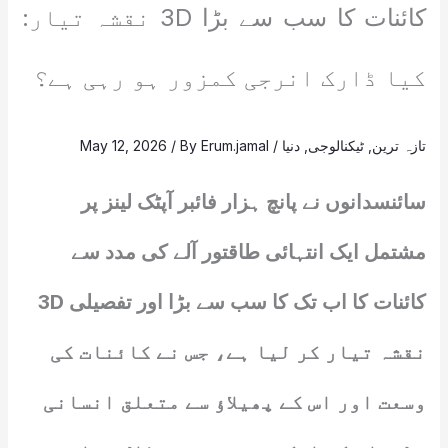
کائنات کا سب سے بڑا 3D نقشہ تیار:
کیا ڈارک انرجی کمزور ہو رہی ہے؟
تازہ ترین
,
ٹیکنالوجی
,
دنیا
/
Erum.jamal
/ By
May 12, 2026
سائنسدانوں نے پانچ ہزار فائبر آپٹک لینز پر
مشتمل ایک انتہائی طاقتور آلے کی مدد سے
کائنات کا اب تک کا سب سے بڑا اور تفصیلی 3D
نقشہ تیار کر لیا ہے، جس نے کائنات کی
وسعت اور اس کے پھیلاؤ سے متعلق انسانی