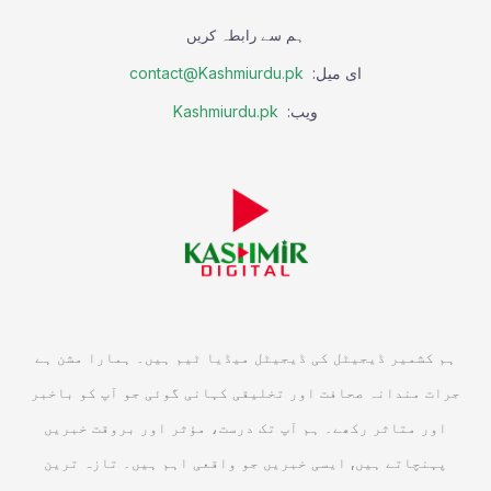
ہم سے رابطہ کریں
ای میل:
contact@Kashmiurdu.pk
ویب:
Kashmiurdu.pk
ہم کشمیر ڈیجیٹل کی ڈیجیٹل میڈیا ٹیم ہیں۔ ہمارا مشن ہے
جرات مندانہ صحافت اور تخلیقی کہانی گوئی جو آپ کو باخبر
اور متاثر رکھے۔ ہم آپ تک درست، مؤثر اور بروقت خبریں
پہنچاتے ہیں, ایسی خبریں جو واقعی اہم ہیں۔ تازہ ترین