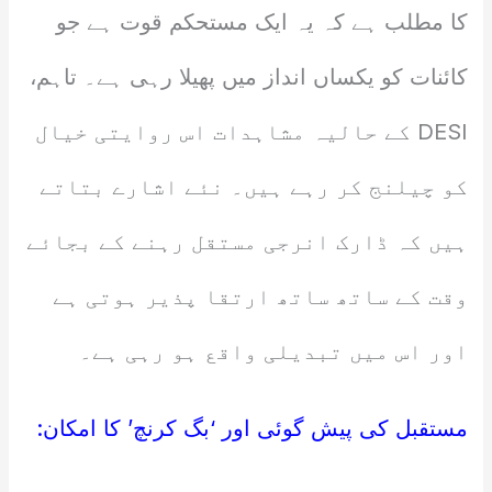
کا مطلب ہے کہ یہ ایک مستحکم قوت ہے جو
کائنات کو یکساں انداز میں پھیلا رہی ہے۔ تاہم،
DESI کے حالیہ مشاہدات اس روایتی خیال
کو چیلنج کر رہے ہیں۔ نئے اشارے بتاتے
ہیں کہ ڈارک انرجی مستقل رہنے کے بجائے
وقت کے ساتھ ساتھ ارتقا پذیر ہوتی ہے
اور اس میں تبدیلی واقع ہو رہی ہے۔
مستقبل کی پیش گوئی اور ‘بگ کرنچ’ کا امکان: