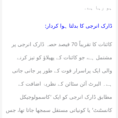
ہو رہا ہے۔
ڈارک انرجی کا بدلتا ہوا کردار:
کائنات کا تقریباً 70 فیصد حصہ ڈارک انرجی پر
مشتمل ہے، جو کائنات کے پھیلاؤ کو تیز کرنے
والی ایک پراسرار قوت کے طور پر جانی جاتی
ہے۔ البرٹ آئن سٹائن کے نظریۂ اضافت کے
مطابق ڈارک انرجی کو ایک ‘کاسمولوجیکل
کانسٹنٹ’ یا کونیاتی مستقل سمجھا جاتا تھا، جس