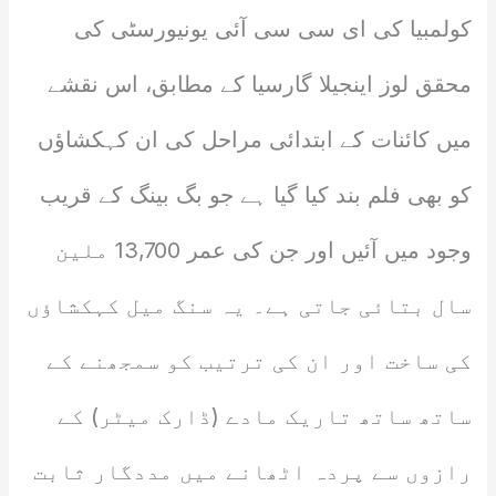
کولمبیا کی ای سی سی آئی یونیورسٹی کی
محقق لوز اینجیلا گارسیا کے مطابق، اس نقشے
میں کائنات کے ابتدائی مراحل کی ان کہکشاؤں
کو بھی فلم بند کیا گیا ہے جو بگ بینگ کے قریب
وجود میں آئیں اور جن کی عمر 13,700 ملین
سال بتائی جاتی ہے۔ یہ سنگ میل کہکشاؤں
کی ساخت اور ان کی ترتیب کو سمجھنے کے
ساتھ ساتھ تاریک مادے (ڈارک میٹر) کے
رازوں سے پردہ اٹھانے میں مددگار ثابت