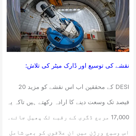
نقشے کی توسیع اور ڈارک میٹر کی تلاش:
DESI کے محققین اب اس نقشے کو مزید 20
فیصد تک وسعت دینے کا ارادہ رکھتے ہیں تاکہ یہ
17,000 مربع ڈگری کے رقبے تک پھیل جائے۔
اس وسیع ورژن میں ان علاقوں کو بھی شامل