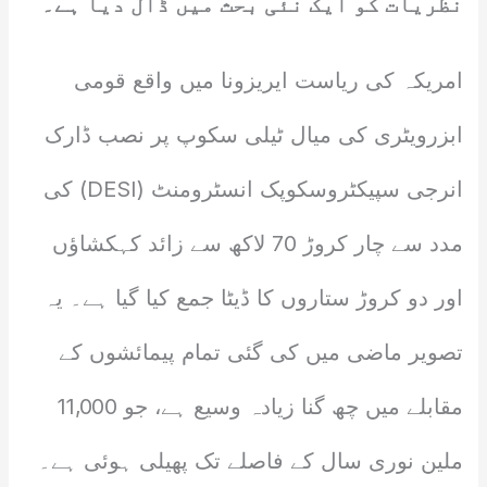
نظریات کو ایک نئی بحث میں ڈال دیا ہے۔
امریکہ کی ریاست ایریزونا میں واقع قومی
ابزرویٹری کی میال ٹیلی سکوپ پر نصب ڈارک
انرجی سپیکٹروسکوپک انسٹرومنٹ (DESI) کی
مدد سے چار کروڑ 70 لاکھ سے زائد کہکشاؤں
اور دو کروڑ ستاروں کا ڈیٹا جمع کیا گیا ہے۔ یہ
تصویر ماضی میں کی گئی تمام پیمائشوں کے
مقابلے میں چھ گنا زیادہ وسیع ہے، جو 11,000
ملین نوری سال کے فاصلے تک پھیلی ہوئی ہے۔