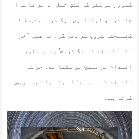
کمزور ہو گئی کہ کششِ ثقل اس پر غالب آ
جائے، تو کہکشائیں ایک دوسرے کی طرف
کھینچنا شروع کر دیں گی۔ یہ عمل آخر
کار کائنات کے ‘بگ کرنچ’ یعنی عظیم
انہدام پر منتج ہو سکتا ہے، جو کہ
کائنات کے خاتمے کا ایک نیا تصور پیش
کرتا ہے۔