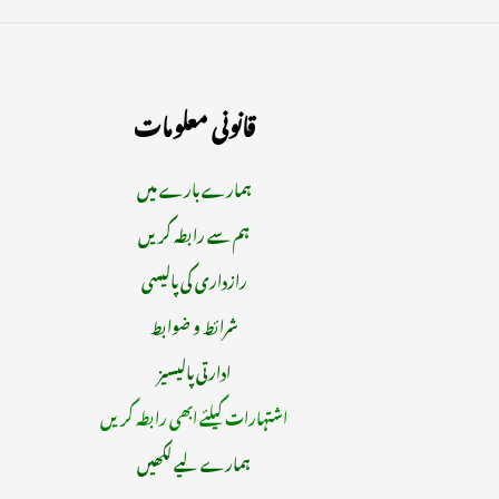
قانونی معلومات
ہمارے بارے میں
ہم سے رابطہ کریں
رازداری کی پالیسی
شرائط و ضوابط
ادارتی پالیسیز
اشتہارات کیلئے ابھی رابطہ کریں
ہمارے لیے لکھیں