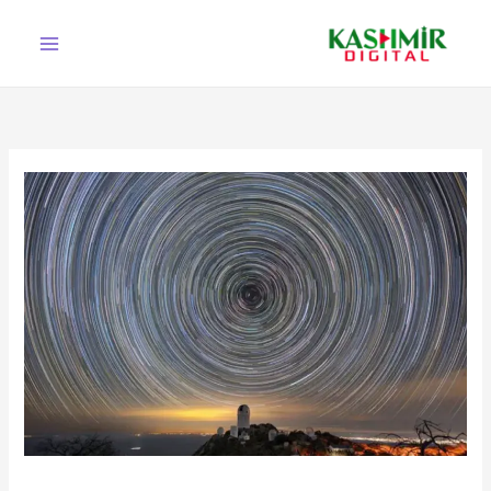
Ski
t
conten