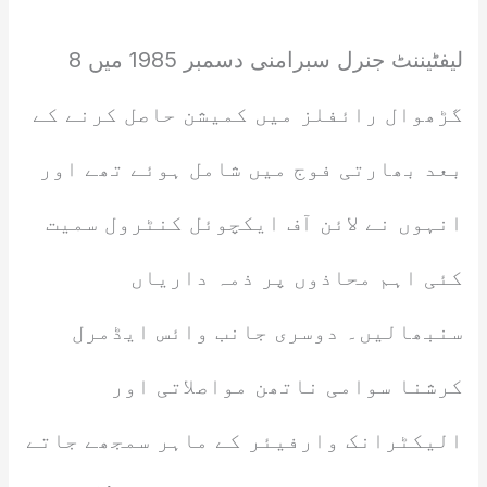
لیفٹیننٹ جنرل سبرامنی دسمبر 1985 میں 8
گڑھوال رائفلز میں کمیشن حاصل کرنے کے
بعد بھارتی فوج میں شامل ہوئے تھے اور
انہوں نے لائن آف ایکچوئل کنٹرول سمیت
کئی اہم محاذوں پر ذمہ داریاں
سنبھالیں۔ دوسری جانب وائس ایڈمرل
کرشنا سوامی ناتھن مواصلاتی اور
الیکٹرانک وارفیئر کے ماہر سمجھے جاتے