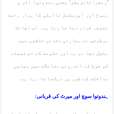
’زعفرانائزیشن‘ یعنی ہندوتوا اثر و
رسوخ اور آپریشنل نااہلی کا براہِ راست
نتیجہ قرار دیا جا رہا ہے۔ اس اچانک
برطرفی نے بھارتی دفاعی حلقوں میں
ہلچل مچا دی ہے اور حکومت کے اس فیصلے
کو فوج کے اندرونی معاملات میں سیاسی
مداخلت کے طور پر دیکھا جا رہا ہے۔
ہندوتوا سوچ اور میرٹ کی قربانی: