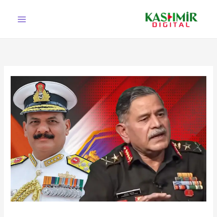
Ski
t
conten