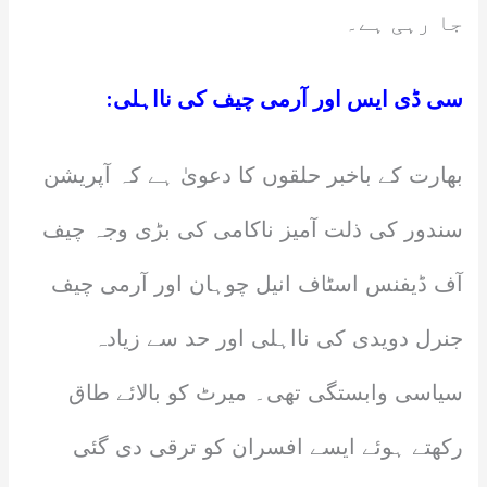
جا رہی ہے۔
سی ڈی ایس اور آرمی چیف کی نااہلی:
بھارت کے باخبر حلقوں کا دعویٰ ہے کہ آپریشن
سندور کی ذلت آمیز ناکامی کی بڑی وجہ چیف
آف ڈیفنس اسٹاف انیل چوہان اور آرمی چیف
جنرل دویدی کی نااہلی اور حد سے زیادہ
سیاسی وابستگی تھی۔ میرٹ کو بالائے طاق
رکھتے ہوئے ایسے افسران کو ترقی دی گئی