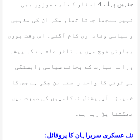
جنہیں پہلے 4 اسٹار کے لیے موزوں بھی
نہیں سمجھا جاتا تھا، مگر ان کی مذہبی
و سیاسی وفاداری کام آگئی۔ اس وقت پوری
بھارتی فوج میں یہ تاثر عام ہے کہ پیشہ
ورانہ مہارت کے بجائے سیاسی وابستگی
ہی ترقی کا واحد راستہ بن چکی ہے جس کا
خمیازہ آپریشنل ناکامیوں کی صورت میں
بھگتنا پڑ رہا ہے۔
نئے عسکری سربراہان کا پروفائل: