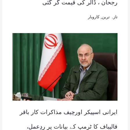
رجحان ، ڈالر کی قیمت گر گئی
تازہ ترین
,
کاروبار
ایرانی اسپیکر اورچیف مذاکرات کار باقر
قالیباف کا ٹرمپ کے بیانات پر ردِعمل،