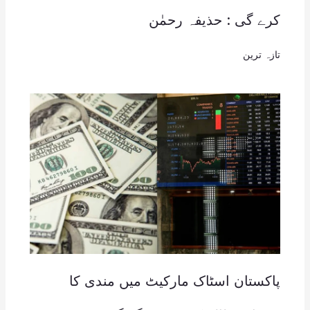
کرے گی : حذیفہ رحمٰن
تازہ ترین
پاکستان اسٹاک مارکیٹ میں مندی کا