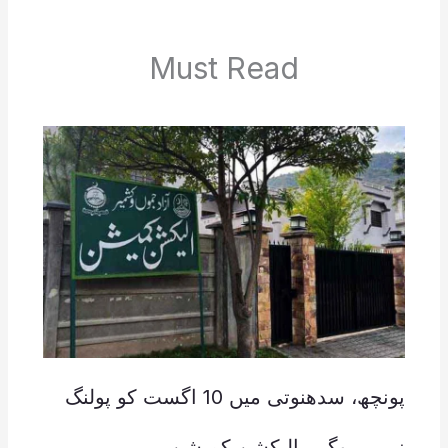
Must Read
پونچھ، سدھنوتی میں 10 اگست کو پولنگ
نہیں ہوگی، الیکشن کمیشن