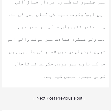
ہیں جنہوں نے طیارہ بردار جہاز ’آئی
این ایس‘ وکرمادتیہ کی کمان بھی کی ہے۔
یہ دونوں تقرریاں حالیہ برسوں میں
بھارتی عسکری قیادت میں ہونے والی اہم
ترین تبدیلیوں میں شمار کی جا رہی ہیں
جن کے بارے میں مودی حکومت نے تاحال
کوئی تبصرہ نہیں کیا ہے۔
→
Next Post
Previous Post
←