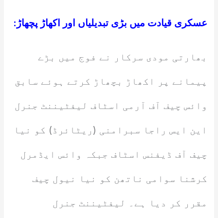
عسکری قیادت میں بڑی تبدیلیاں اور اکھاڑ پچھاڑ:
بھارتی مودی سرکار نے فوج میں بڑے
پیمانے پر اکھاڑ بچھاڑ کرتے ہوئے سابق
وائس چیف آف آرمی اسٹاف لیفٹیننٹ جنرل
این ایس راجا سبرامنی (ریٹائرڈ) کو نیا
چیف آف ڈیفنس اسٹاف جبکہ وائس ایڈمرل
کرشنا سوامی ناتھن کو نیا نیول چیف
مقرر کر دیا ہے۔ لیفٹیننٹ جنرل