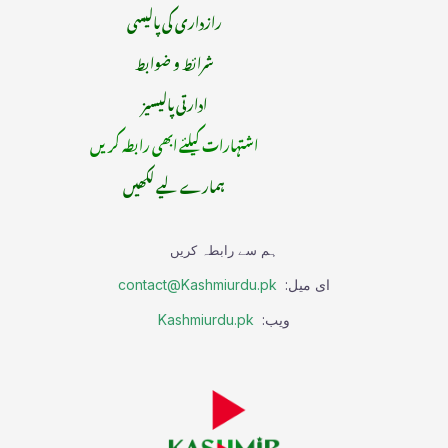
رازداری کی پالیسی
شرائط و ضوابط
ادارتی پالیسیز
اشتہارات کیلئے ابھی رابطہ کریں
ہمارے لیے لکھیں
ہم سے رابطہ کریں
ای میل:
contact@Kashmiurdu.pk
ویب:
Kashmiurdu.pk