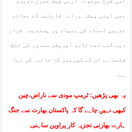
اسی طرح موجودہ آرمی چیف جنرل دویدی
بھی اپنی پیشہ ورانہ قابلیت کے بجائے
مذہبی اسناد کی بنیاد پر پسندیدہ قرار
دیے گئے تھے تاہم آپریشن سندور کی تلخ
شکست نے ان کے کیریئر کا خاتمہ کر دیا
ہے۔
یہ بھی پڑھیں:
ٹرمپ مودی سے ناراض،چین
کبھی نہیں چاہے گا کہ پاکستان بھارت سے جنگ
ہارے، بھارتی تجزیہ کار پراوین ساہنی