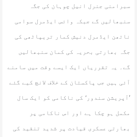
سبرامنی جنرل انیل چوہان کی جگہ
سنبھالیں گے جبکہ وائس ایڈمرل سوامی
ناتھن ایڈمرل دنیش کمار تریپاٹھی کی
جگہ بھارتی بحریہ کی کمان سنبھالیں
گے۔ یہ تقرریاں ایک ایسے وقت میں سامنے
آئی ہیں جب پاکستان کے خلاف لانچ کیے گئے
’آپریشن سندور‘ کی ناکامی کو ایک سال
مکمل ہو چکا ہے اور اس ناکامی پر
بھارتی عسکری قیادت پر شدید تنقید کی