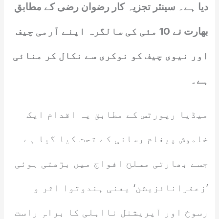
دیا ہے۔ سینئر تجزیہ کار رضوان رضی کے مطابق
بھارت نے 10 مئی کی سالگرہ اپنے آرمی چیف
اور نیوی چیف کو نوکری سے نکال کر منائی
ہے۔
میڈیا رپورٹس کے مطابق یہ اقدام ایک
خاموش پیغام رسانی کے تحت کیا گیا ہے
جسے بھارتی مسلح افواج میں بڑھتی ہوئی
’زعفرانائزیشن‘ یعنی ہندوتوا اثر و
رسوخ اور آپریشنل نااہلی کا براہِ راست