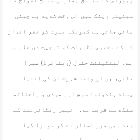
رپورٹس کے مطابق بھارتی مسلح افواج کے
سینیئر رینک میں اس وقت شدید بے چینی
پائی جاتی ہے کیونکہ میرٹ کو نظر انداز
کر کے مخصوص نظریات کو ترجیح دی جا رہی
ہے۔ لیفٹیننٹ جنرل (ریٹائرڈ) سبرا
مانی، جن کی واحد شہرت ان کی انتہا
پسند ہندوتوا سوچ اور مودی و راجناتھ
سنگھ سے قربت ہے، انہیں ریٹائرمنٹ کے
بعد بھی فور اسٹار دے کر نوازا گیا۔