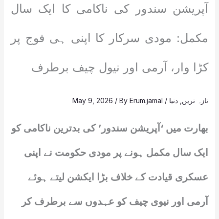
آپریشن سندور کی ناکامی کا ایک سال
مکمل: مودی سرکار کا اپنی ہی فوج پر
کڑا وار، آرمی اور نیول چیف برطرف
تازہ ترین
,
دنیا
/
Erum.jamal
/ By
May 9, 2026
بھارت میں ‘آپریشن سندور’ کی بدترین ناکامی کو
ایک سال مکمل ہونے پر مودی حکومت نے اپنی
عسکری قیادت کے خلاف بڑا ایکشن لیتے ہوئے
آرمی اور نیوی چیف کو عہدوں سے برطرف کر