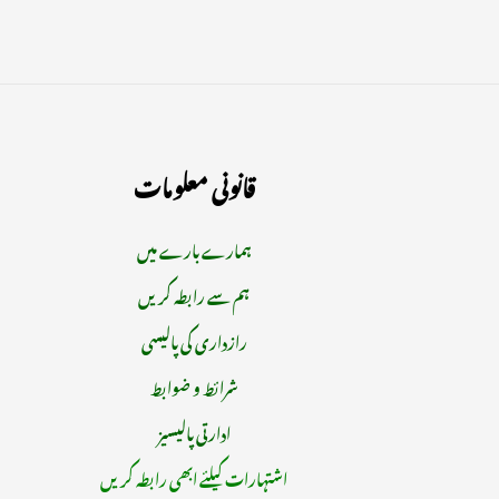
قانونی معلومات
ہمارے بارے میں
ہم سے رابطہ کریں
رازداری کی پالیسی
شرائط و ضوابط
ادارتی پالیسیز
اشتہارات کیلئے ابھی رابطہ کریں