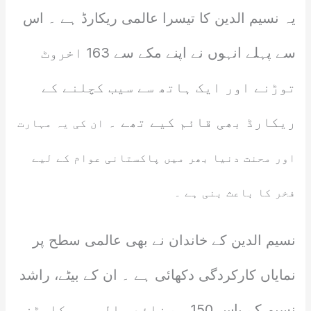
یہ نسیم الدین کا تیسرا عالمی ریکارڈ ہے ۔ اس
سے پہلے انہوں نے اپنے مکے سے 163 اخروٹ
توڑنے اور ایک ہاتھ سے سیب کچلنے کے
ریکارڈ بھی قائم کیے تھے ۔
ان کی یہ مہارت
اور محنت دنیا بھر میں پاکستانی عوام کے لیے
فخر کا باعث بنی ہے ۔
نسیم الدین کے خاندان نے بھی عالمی سطح پر
نمایاں کارکردگی دکھائی ہے ۔ ان کے بیٹے، راشد
نسیم کے پاس 150 سے زائد عالمی ریکارڈز