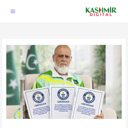
Ski
t
conten