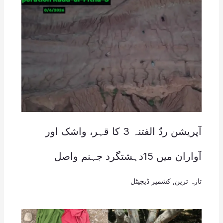
آپریشن ردّ الفتنہ 3 کا قہر، واشک اور
آواران میں 15دہشتگرد جہنم واصل
تازہ ترین
,
کشمیر ڈیجیٹل