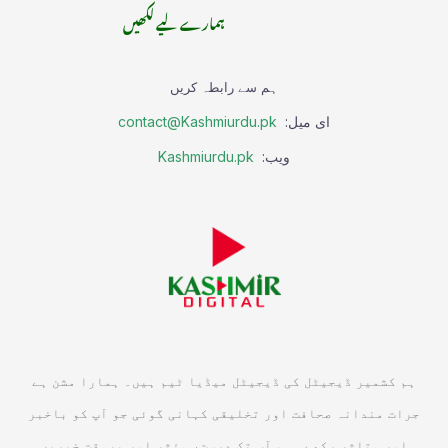
ہمارے لیے لکھیں
ہم سے رابطہ کریں
ای میل:
contact@Kashmiurdu.pk
ویب:
Kashmiurdu.pk
ہم کشمیر ڈیجیٹل کی ڈیجیٹل میڈیا ٹیم ہیں۔ ہمارا مشن ہے
جرات مندانہ صحافت اور تخلیقی کہانی گوئی جو آپ کو باخبر
اور متاثر رکھے۔ ہم آپ تک درست، مؤثر اور بروقت خبریں