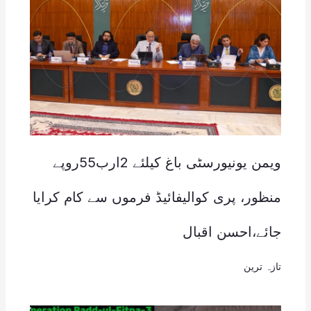
ویمن یونیورسٹی باغ کیلئے 2ارب55روپے
منظور، پری کوالیفائیڈ فرموں سے کام کرایا
جائے،احسن اقبال
تازہ ترین