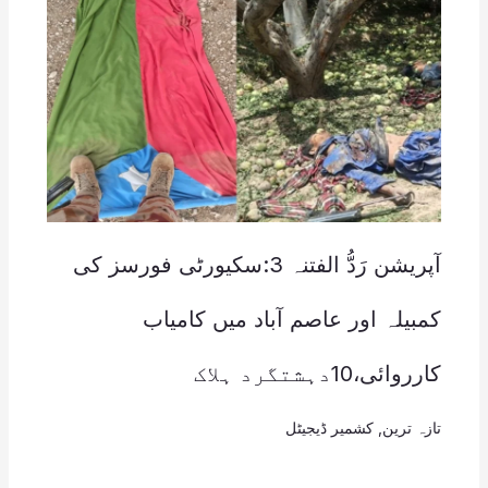
آپریشن رَدُّ الفتنہ 3:سکیورٹی فورسز کی
کمبیلہ اور عاصم آباد میں کامیاب
کارروائی،10دہشتگرد ہلاک
تازہ ترین
,
کشمیر ڈیجیٹل