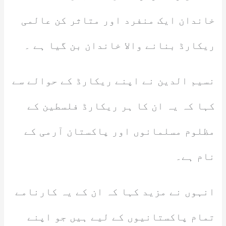
خاندان ایک منفرد اور متاثر کن عالمی
ریکارڈ بنانے والا خاندان بن گیا ہے ۔
نسیم الدین نے اپنے ریکارڈ کے حوالے سے
کہا کہ یہ ان کا ہر ریکارڈ فلسطین کے
مظلوم مسلمانوں اور پاکستان آرمی کے
نام ہے۔
انہوں نے مزید کہا کہ ان کے یہ کارنامے
تمام پاکستانیوں کے لیے ہیں جو اپنے