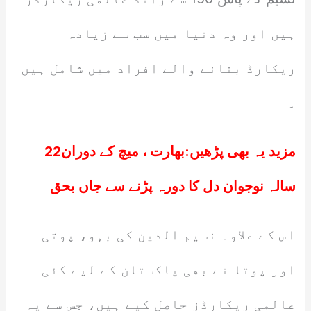
ہیں اور وہ دنیا میں سب سے زیادہ
ریکارڈ بنانے والے افراد میں شامل ہیں
۔
مزید یہ بھی پڑھیں:
بھارت ، میچ کے دوران22
سالہ نوجوان دل کا دورہ پڑنے سے جاں بحق
اس کے علاوہ نسیم الدین کی بہو، پوتی
اور پوتا نے بھی پاکستان کے لیے کئی
عالمی ریکارڈز حاصل کیے ہیں، جس سے یہ