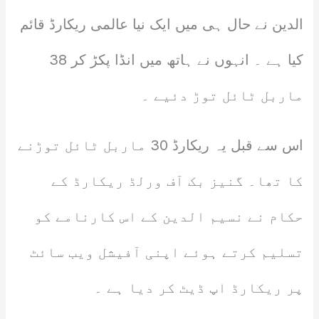
الدین نے حال ہی میں ایک نیا عالمی ریکارڈ قائم
کیا ہے ۔ انہوں نے ہاتھ میں انڈا پکڑ کر 38
ماربل ٹائل توڑ دئیے ۔
اس سے قبل یہ ریکارڈ 30 ماربل ٹائل توڑنے
کا تھا۔ گنیز بک آف ورلڈ ریکارڈ کے
حکام نے نسیم الدین کے اس کارنامے کو
تسلیم کرتے ہوئے اپنی آفیشل ویب سائٹ
پر ریکارڈ اپ ڈیٹ کر دیا ہے ۔