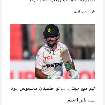
تازہ ترین
,
کھیل
ٹیم میچ جیتتی ہے تو اطمینان محسوس ہوتا
ہے، بابر اعظم