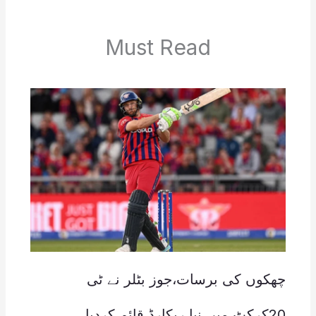
Must Read
چھکوں کی برسات،جوز بٹلر نے ٹی
20کرکٹ میں نیا ریکارڈ قائم کردیا