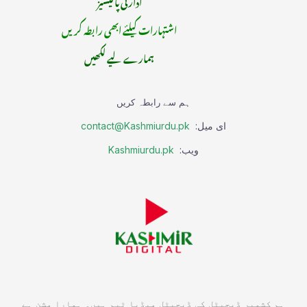
ادارتی پالیسیز
اشتہارات کیلئے ابھی رابطہ کریں
ہمارے لیے لکھیں
ہم سے رابطہ کریں
ای میل:
contact@Kashmiurdu.pk
ویب:
Kashmiurdu.pk
ہم کشمیر ڈیجیٹل کی ڈیجیٹل میڈیا ٹیم ہیں۔ ہمارا مشن ہے