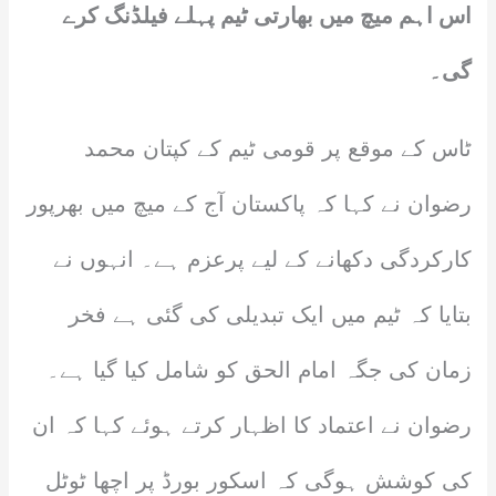
اس اہم میچ میں بھارتی ٹیم پہلے فیلڈنگ کرے
گی۔
ٹاس کے موقع پر قومی ٹیم کے کپتان محمد
رضوان نے کہا کہ پاکستان آج کے میچ میں بھرپور
کارکردگی دکھانے کے لیے پرعزم ہے۔ انہوں نے
بتایا کہ ٹیم میں ایک تبدیلی کی گئی ہے فخر
زمان کی جگہ امام الحق کو شامل کیا گیا ہے۔
رضوان نے اعتماد کا اظہار کرتے ہوئے کہا کہ ان
کی کوشش ہوگی کہ اسکور بورڈ پر اچھا ٹوٹل