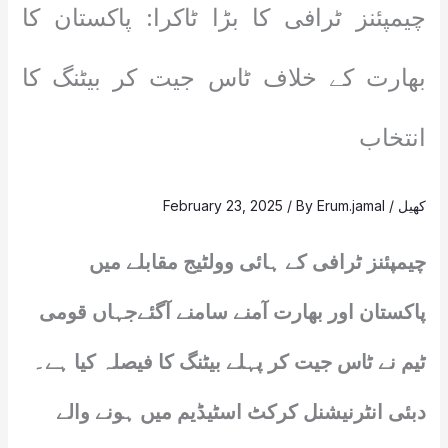
چیمپئنز ٹرافی کا بڑا ٹاکرا: پاکستان کا
بھارت کے خلاف ٹاس جیت کر بیٹنگ کا
انتخاب
کھیل
/
Erum.jamal
/ By
February 23, 2025
چیمپئنز ٹرافی کے ہائی وولٹیج مقابلے میں
پاکستان اور بھارت آمنے سامنے آگئےجہاں قومی
ٹیم نے ٹاس جیت کر پہلے بیٹنگ کا فیصلہ کیا ہے۔
دبئی انٹرنیشنل کرکٹ اسٹیڈیم میں ہونے والے