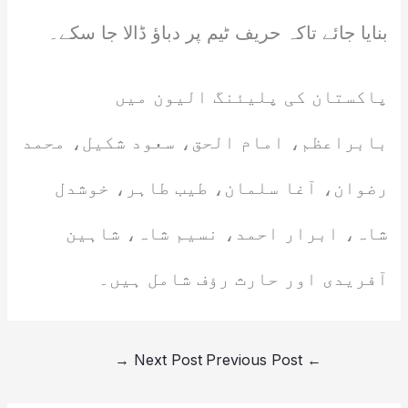
بنایا جائے تاکہ حریف ٹیم پر دباؤ ڈالا جا سکے۔
پاکستان کی پلیئنگ الیون میں
بابراعظم، امام الحق، سعود شکیل، محمد
رضوان، آغا سلمان، طیب طاہر، خوشدل
شاہ، ابرار احمد، نسیم شاہ، شاہین
آفریدی اور حارث رؤف شامل ہیں۔
→
Next Post
Previous Post
←