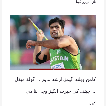
تازہ ترین
,
کھیل
کامن ویلتھ گیمز،ارشد ندیم نے گولڈ میڈل
نہ جیتنے کی حیرت انگیز وجہ بتا دی
کھیل