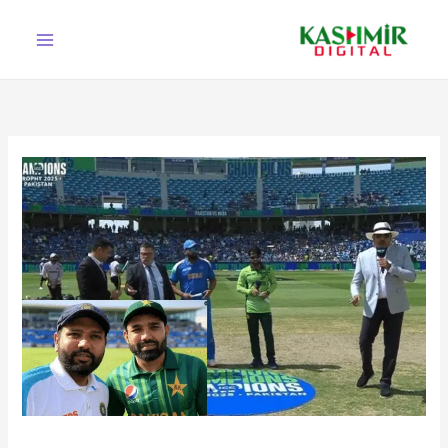
Ski
t
conten