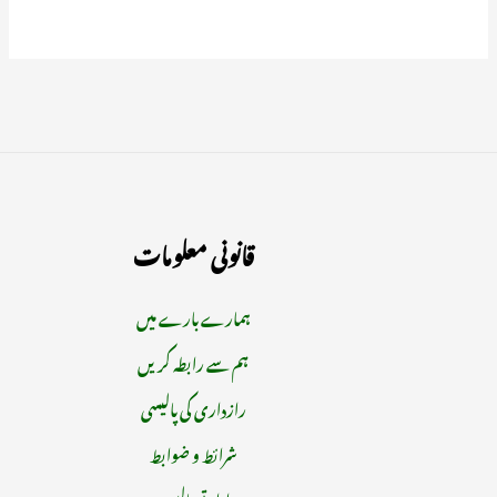
قانونی معلومات
ہمارے بارے میں
ہم سے رابطہ کریں
رازداری کی پالیسی
شرائط و ضوابط