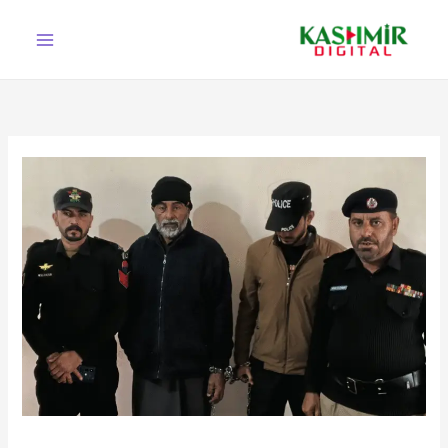
Ski
t
conten