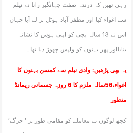
رہی تھیں کہ درندہ صفت جہانگیر رانا نے نیلم
سے اغواء کیا اور مظفر آباد ہوٹل پر لے آیا جہاں
اس نے 13 سالہ بچی کو اپنی ہوس کا نشانہ
بنایااور پھر بہنوں کو واپس چھوڑ دیا تھا۔
یہ بھی پڑھیں:
وادی نیلم سے کمسن بہنوں کا
اغواء،56سالہ ملزم کا 6 روزہ جسمانی ریمانڈ
منظور
کچھ لوگوں نے معاملے کو مقامی طور پر ’ جرگے’