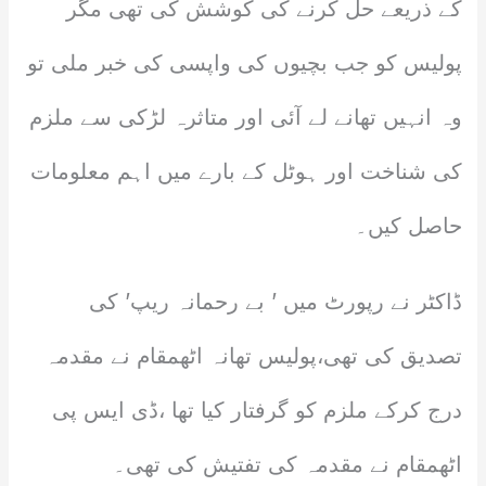
کے ذریعے حل کرنے کی کوشش کی تھی مگر
پولیس کو جب بچیوں کی واپسی کی خبر ملی تو
وہ انہیں تھانے لے آئی اور متاثرہ لڑکی سے ملزم
کی شناخت اور ہوٹل کے بارے میں اہم معلومات
حاصل کیں۔
ڈاکٹر نے رپورٹ میں ’ بے رحمانہ ریپ’ کی
تصدیق کی تھی،پولیس تھانہ اٹھمقام نے مقدمہ
درج کرکے ملزم کو گرفتار کیا تھا ،ڈی ایس پی
اٹھمقام نے مقدمہ کی تفتیش کی تھی۔