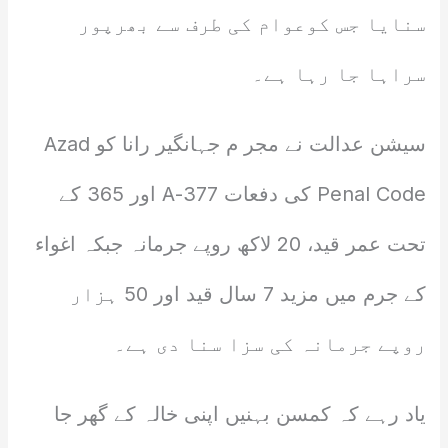
سنایا جس کوعوام کی طرف سے بھرپور
سراہا جا رہا ہے۔
سیشن عدالت نے مجر م جہانگیر رانا کو Azad
Penal Code کی دفعات 377-A اور 365 کے
تحت عمر قید، 20 لاکھ روپے جرمانہ جبکہ اغواء
کے جرم میں مزید 7 سال قید اور 50 ہزار
روپے جرمانہ کی سزا سنا دی ہے۔
یاد رہے کہ کمسن بہنیں اپنی خالہ کے گھر جا