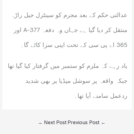
عدالتی حکم کے بعد مجرم کو سینٹرل جیل راڑہ
منتقل کر دیا گیا ہے جہاں وہ دفعہ 377-A اور
365 اے پی سی کے تحت اپنی سزا کاٹے گا۔
یاد رہے کہ ملزم کو ستمبر میں گرفتار کیا گیا تھا
جبکہ واقعہ پر سوشل میڈیا پر بھی شدید
ردعمل سامنے آیا تھا۔
→
Next Post
Previous Post
←