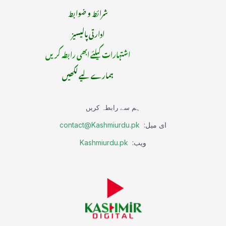
شرائط و ضوابط
ادارتی پالیسیز
اشتہارات کیلئے ابھی رابطہ کریں
ہمارے لیے لکھیں
ہم سے رابطہ کریں
ای میل:
contact@Kashmiurdu.pk
ویب:
Kashmiurdu.pk