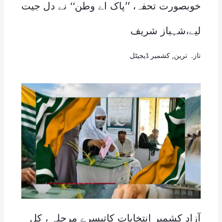
خوبصورت تحفہ، ’’پاک اے وطن‘‘ نے دل جیت
لیے،شہباز شریف
تازہ ترین
,
کشمیر ڈیجیٹل
آزاد کشمیر انتخابات کاتیسرے مرحلہ ، کل