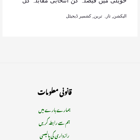
حویلی میں فیصلہ کن انتخابی مقابلہ کل
الیکشن
,
تازہ ترین
,
کشمیر ڈیجیٹل
قانونی معلومات
ہمارے بارے میں
ہم سے رابطہ کریں
رازداری کی پالیسی