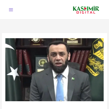
Ski
t
conten