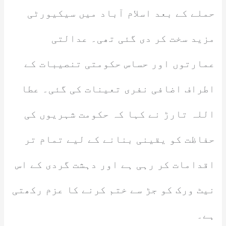
حملے کے بعد اسلام آباد میں سیکیورٹی
مزید سخت کر دی گئی تھی۔ عدالتی
عمارتوں اور حساس حکومتی تنصیبات کے
اطراف اضافی نفری تعینات کی گئی۔ عطا
اللہ تارڑ نے کہا کہ حکومت شہریوں کی
حفاظت کو یقینی بنانے کے لیے تمام تر
اقدامات کر رہی ہے اور دہشت گردی کے اس
نیٹ ورک کو جڑ سے ختم کرنے کا عزم رکھتی
ہے۔