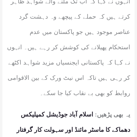
انہوں نے کہا کہ اب تک ملنے والے شواہد ظاہر
کرتے ہیں کہ حملے کے پیچھے وہ دہشت گرد
عناصر موجود ہیں جو پاکستان میں عدم
استحکام پھیلانے کی کوشش کر رہے ہیں۔ انہوں
نے کہا کہ پاکستانی ایجنسیاں مزید شواہد اکٹھے
کر رہی ہیں تاکہ اس نیٹ ورک کے بین الاقوامی
روابط کو بھی بے نقاب کیا جا سکے۔
یہ بھی پڑھیں:
اسلام آباد جوڈیشل کمپلیکس
دھماکے کا ماسٹر مائنڈ اور سہولت کار گرفتار