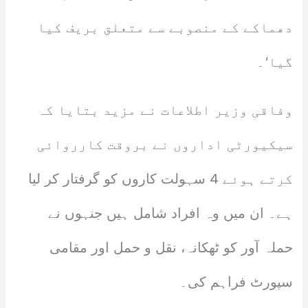
دھماکے کے منصوبے سے متعلق بریف کیا
گیا‘۔
وفاقی وزیر اطلاعات نے مزید بتایا کہ
سیکیورٹی اداروں نے بروقت کارروائی
کرتے ہوئے 4 سہولت کاروں کو گرفتار کر لیا
ہے۔ ان میں وہ افراد شامل ہیں جنہوں نے
حملہ آور کو ٹھکانہ، نقل و حمل اور مقامی
سپورٹ فراہم کی۔