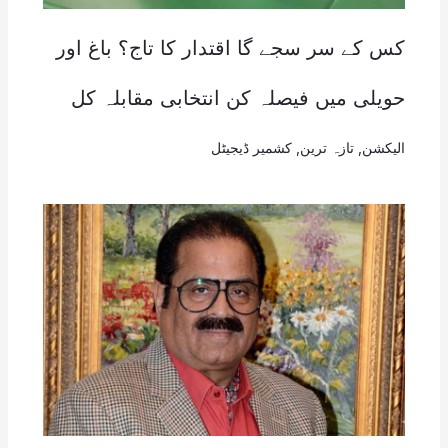
کس کے سر سجے گا اقتدار کا تاج؟ باغ اور
حویلی میں فیصلہ کن انتخابی مقابلہ کل
الیکشن
,
تازہ ترین
,
کشمیر ڈیجیٹل