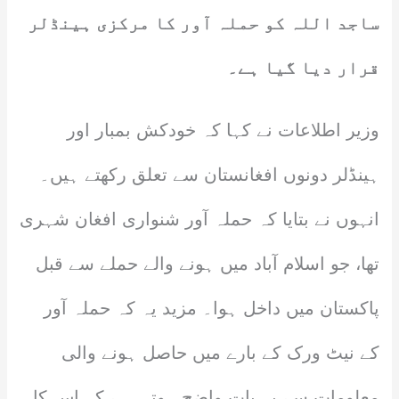
ساجد اللہ کو حملہ آور کا مرکزی ہینڈلر
قرار دیا گیا ہے۔
وزیر اطلاعات نے کہا کہ خودکش بمبار اور
ہینڈلر دونوں افغانستان سے تعلق رکھتے ہیں۔
انہوں نے بتایا کہ حملہ آور شنواری افغان شہری
تھا، جو اسلام آباد میں ہونے والے حملے سے قبل
پاکستان میں داخل ہوا۔ مزید یہ کہ حملہ آور
کے نیٹ ورک کے بارے میں حاصل ہونے والی
معلومات سے یہ بات واضح ہوتی ہے کہ اس کا