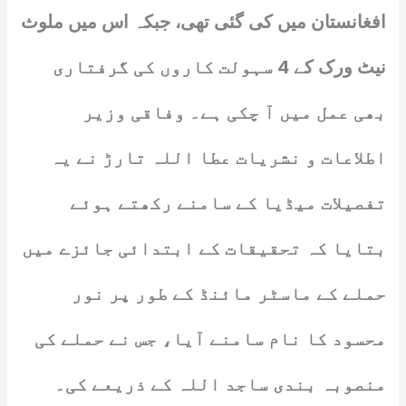
افغانستان میں کی گئی تھی، جبکہ اس میں ملوث
نیٹ ورک کے 4 سہولت کاروں کی گرفتاری
بھی عمل میں آ چکی ہے۔ وفاقی وزیر
اطلاعات و نشریات عطا اللہ تارڑ نے یہ
تفصیلات میڈیا کے سامنے رکھتے ہوئے
بتایا کہ تحقیقات کے ابتدائی جائزے میں
حملے کے ماسٹر مائنڈ کے طور پر نور
محسود کا نام سامنے آیا، جس نے حملے کی
منصوبہ بندی ساجد اللہ کے ذریعے کی۔