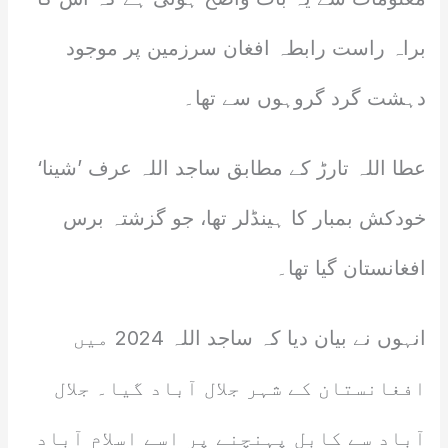
براہ راست رابطہ افغان سرزمین پر موجود
دہشت گرد گروہوں سے تھا۔
عطا اللہ تارڑ کے مطابق ساجد اللہ عرف ’شینا‘
خودکش بمبار کا ہینڈلر تھا، جو گزشتہ برس
افغانستان گیا تھا۔
انہوں نے بیان دیا کہ ساجد اللہ 2024 میں
افغانستان کے شہر جلال آباد گیا۔ جلال
آباد سے کابل پہنچنے پر اسے اسلام آباد