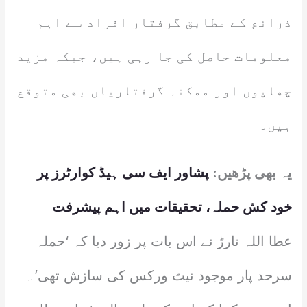
ذرائع کے مطابق گرفتار افراد سے اہم
معلومات حاصل کی جا رہی ہیں، جبکہ مزید
چھاپوں اور ممکنہ گرفتاریاں بھی متوقع
ہیں۔
یہ بھی پڑھیں:
پشاور ایف سی ہیڈ کوارٹرز پر
خود کش حملہ، تحقیقات میں اہم پیشرفت
عطا اللہ تارڑ نے اس بات پر زور دیا کہ ‘حملہ
سرحد پار موجود نیٹ ورکس کی سازش تھی’۔