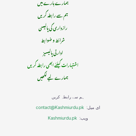
ہمارے بارے میں
ہم سے رابطہ کریں
رازداری کی پالیسی
شرائط و ضوابط
ادارتی پالیسیز
اشتہارات کیلئے ابھی رابطہ کریں
ہمارے لیے لکھیں
ہم سے رابطہ کریں
ای میل:
contact@Kashmiurdu.pk
ویب:
Kashmiurdu.pk