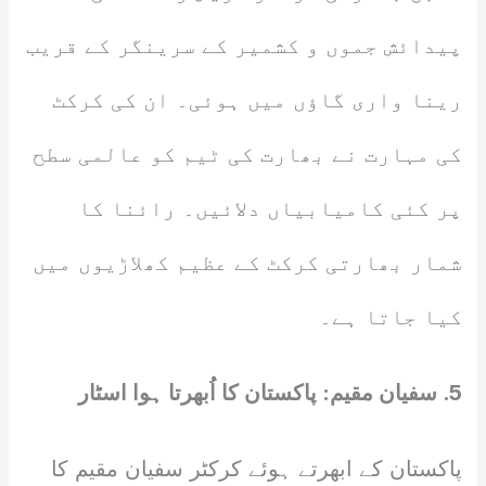
پیدائش جموں و کشمیر کے سرینگر کے قریب
رینا واری گاؤں میں ہوئی۔ ان کی کرکٹ
کی مہارت نے بھارت کی ٹیم کو عالمی سطح
پر کئی کامیابیاں دلائیں۔ رائنا کا
شمار بھارتی کرکٹ کے عظیم کھلاڑیوں میں
کیا جاتا ہے۔
5. سفیان مقیم: پاکستان کا اُبھرتا ہوا اسٹار
پاکستان کے ابھرتے ہوئے کرکٹر سفیان مقیم کا