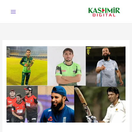
Ski
t
conten