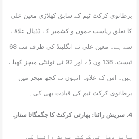
برطانوی کرکٹ ٹیم کے سابق کھلاڑی معین علی
کا تعلق ریاست جموں و کشمیر کے ڈڈیال علاقے
سے ہے۔ معین علی نے انگلینڈ کی طرف سے 68
ٹیسٹ، 138 ون ڈے اور 92 ٹی ٹوئنٹی میچز کھیلے
ہیں۔ اس کے علاوہ انہوں نے کچھ میچز میں
برطانوی کرکٹ ٹیم کی قیادت بھی کی۔
4. سریش رائنا: بھارتی کرکٹ کا جگمگاتا ستارہ
سابق بھارتی کرکٹر سریش رائنا کی