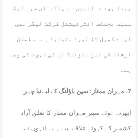
پیدا ہوئے۔ انہوں نے پاکستان سپر لیگ
سمیت مختلف انٹرنیشنل کرکٹ لیگز میں
اپنے کھیل کا لوہا منوایا ہے۔ سلمان
ارشاد کی تیز باؤلنگ ان کی شہرت کی وجہ
ہے۔
7. مہران ممتاز: سپن باؤلنگ کے لیےنیا چہرہ
ابھرتے ہوئے سپنر مہران ممتاز کا تعلق آزاد
کشمیر کے کہوٹہ علاقے سے ہے۔ انہوں نے