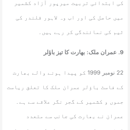
کی ابتدائی تربیت میرپور آزاد کشمیر
میں حاصل کی اور اب وہ لاہور قلندر کی
ٹیم کی نمائندگی کر رہے ہیں۔
9. عمران ملک: بھارت کا تیز باؤلر
22 نومبر 1999 کو پیدا ہونے والے بھارت
کے فاسٹ باؤلر عمران ملک کا تعلق ریاست
جموں و کشمیر کے گجر نگر علاقے سے ہے۔
عمران نے بھارت کی جانب سے متعدد