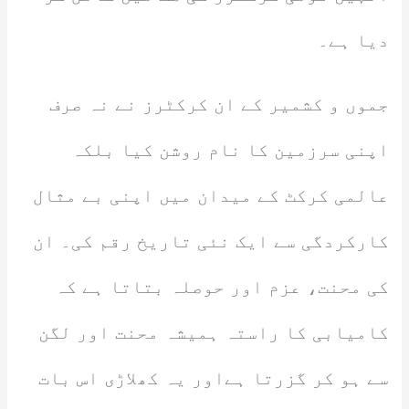
دیا ہے۔
جموں و کشمیر کے ان کرکٹرز نے نہ صرف
اپنی سرزمین کا نام روشن کیا بلکہ
عالمی کرکٹ کے میدان میں اپنی بے مثال
کارکردگی سے ایک نئی تاریخ رقم کی۔ ان
کی محنت، عزم اور حوصلہ بتاتا ہے کہ
کامیابی کا راستہ ہمیشہ محنت اور لگن
سے ہو کر گزرتا ہےاور یہ کھلاڑی اس بات