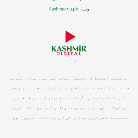
ویب:
Kashmiurdu.pk
ہم کشمیر ڈیجیٹل کی ڈیجیٹل میڈیا ٹیم ہیں۔ ہمارا مشن ہے
جرات مندانہ صحافت اور تخلیقی کہانی گوئی جو آپ کو باخبر
اور متاثر رکھے۔ ہم آپ تک درست، مؤثر اور بروقت خبریں
پہنچاتے ہیں, ایسی خبریں جو واقعی اہم ہیں۔ تازہ ترین
معلومات حاصل کریں جو گہرائی اور وضاحت سے بھرپور ہوں۔