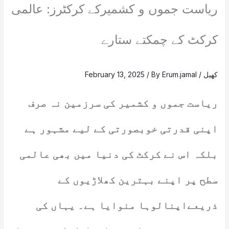
ریاست جموں و کشمیرکے کرکٹرز: عالمی
کرکٹ کے چمکتے ستارے
کھیل
/
Erum.jamal
/ By
February 13, 2025
ریاست جموں و کشمیر کی سرزمین نہ صرف
اپنی قدرتی خوبصورتی کے لیے مشہور ہے
بلکہ اس نے کرکٹ کی دنیا میں بھی عالمی
سطح پر اپنے بہترین کھلاڑیوں کے
ذریعےاپنالوہا منوایا ہے۔ یہاں کی