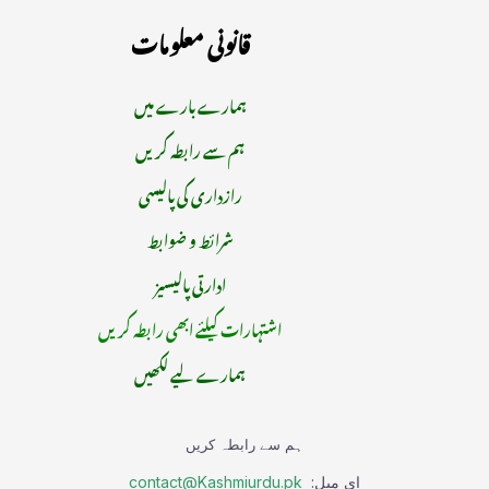
قانونی معلومات
ہمارے بارے میں
ہم سے رابطہ کریں
رازداری کی پالیسی
شرائط و ضوابط
ادارتی پالیسیز
اشتہارات کیلئے ابھی رابطہ کریں
ہمارے لیے لکھیں
ہم سے رابطہ کریں
ای میل:
contact@Kashmiurdu.pk