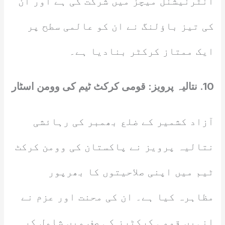
انٹرنیشنل میچز میں شرکت کی ہے اور ان
کی تیز باؤلنگ نے ان کو عالمی سطح پر
ایک ممتاز کرکٹر بنادیا ہے۔
10. نتالیہ پرویز: قومی کرکٹ ٹیم کی وومن اسٹار
آزاد کشمیر کے ضلع بھمبر کی رہائشی
نتالیہ پرویز نے پاکستان کی وومن کرکٹ
ٹیم میں اپنی صلاحیتوں کا بھرپور
مظاہرہ کیا ہے۔ ان کی محنت اور عزم نے
انہیں قومی کرکٹرز کی صف میں شامل کر