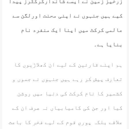
زرخیز زمین نے ایسے شاندارکرکٹرز پیدا
کیے ہیں جنہوں نے اپنی محنت اورلگن سے
عالمی کرکٹ میں اپنا ایک منفرد نام
بنایا ہے۔
ہم اپنے قارئین کے لیے ان کھلاڑیوں کا
تعارف پیش کر رہے ہیں جنہوں نے جموں و
کشمیر کا نام کرکٹ کی دنیا میں روشن
کیا اور جن کی کامیابیاں نہ صرف ان کے
علاقے بلکہ پوری قوم کے لیے فخر کا باعث