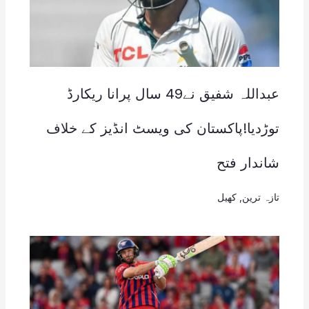
عبداللہ شفیق نے49 سال پرانا ریکارڈ
توڑدیا!پاکستان کی ویسٹ انڈیز کے خلاف
شاندار فتح
تازہ ترین
,
کھیل