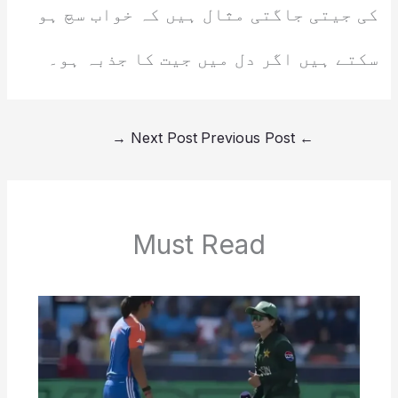
کی جیتی جاگتی مثال ہیں کہ خواب سچ ہو
سکتے ہیں اگر دل میں جیت کا جذبہ ہو۔
→
Next Post
Previous Post
←
Must Read