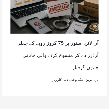
آن لائن اسٹور پر 75 کروڑ روپے کے جعلی
آرڈرز دے کر منسوخ کرنے والی جاپانی
خاتون گرفتار
تازہ ترین
,
ٹیکنالوجی
,
دنیا
,
کاروبار