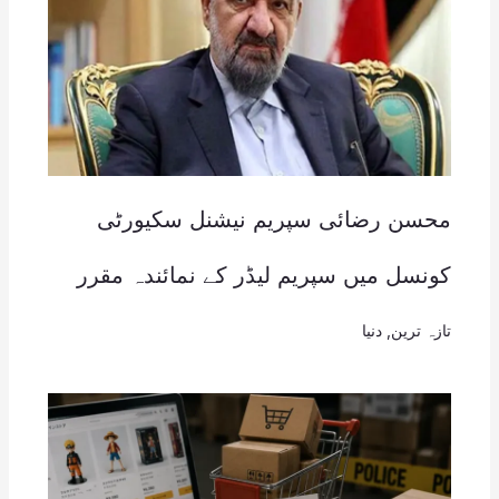
محسن رضائی سپریم نیشنل سکیورٹی
کونسل میں سپریم لیڈر کے نمائندہ مقرر
تازہ ترین
,
دنیا