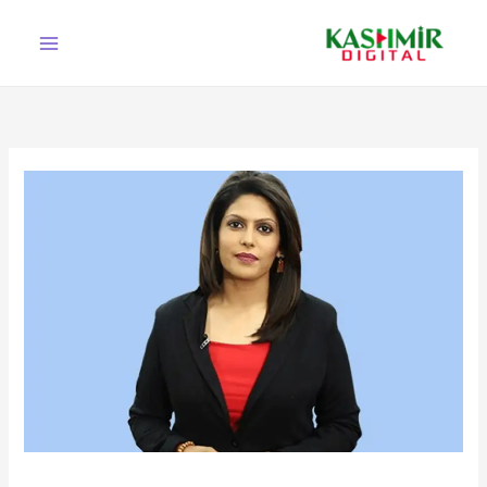
Ski
t
conten