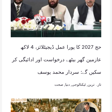
حج 2027 کا پورا عمل ڈیجیٹلائز، 4 لاکھ
عازمین گھر بیٹھے درخواست اور ادائیگی کر
سکیں گے: سردار محمد یوسف
تازہ ترین
,
ٹیکنالوجی
,
دنیا
,
صحت