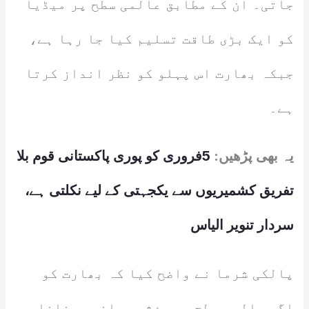
جاتی۔ ان کے مطابق عالمی سطح پر میڈیا
کو ایک بڑی طاقت تسلیم کیا جا رہا ہے،
جبکہ بھارت اس پہلو کو نظر انداز کرتا
ہے۔
یہ بھی پڑھیں:
5فروری کو پوری پاکستانی قوم بلا
تفریق کشمیریوں سے یکجہتی کے لیے نکلتی ہے،
سردار تنویر الیاس
پالکی شرما نے واضح کیا کہ بھارت کو
اگر عالمی سطح پر مؤثر بیانیہ بنانا ہے