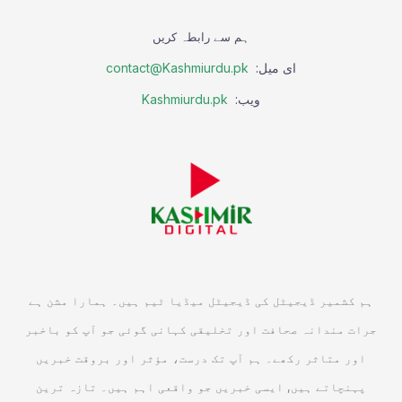
ہم سے رابطہ کریں
ای میل:
contact@Kashmiurdu.pk
ویب:
Kashmiurdu.pk
ہم کشمیر ڈیجیٹل کی ڈیجیٹل میڈیا ٹیم ہیں۔ ہمارا مشن ہے
جرات مندانہ صحافت اور تخلیقی کہانی گوئی جو آپ کو باخبر
اور متاثر رکھے۔ ہم آپ تک درست، مؤثر اور بروقت خبریں
پہنچاتے ہیں, ایسی خبریں جو واقعی اہم ہیں۔ تازہ ترین