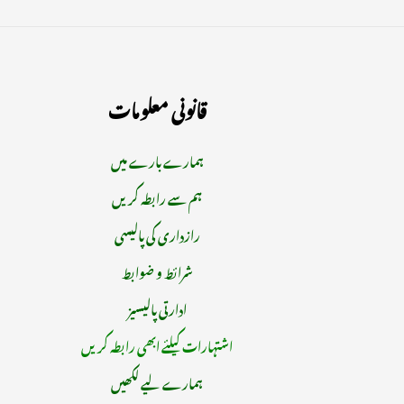
قانونی معلومات
ہمارے بارے میں
ہم سے رابطہ کریں
رازداری کی پالیسی
شرائط و ضوابط
ادارتی پالیسیز
اشتہارات کیلئے ابھی رابطہ کریں
ہمارے لیے لکھیں