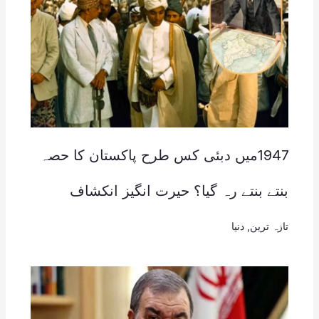
1947میں دبئی کس طرح پاکستان کا حصہ
بنتے بنتے رہ گیا؟ حیرت انگیز انکشاف
تازہ ترین
,
دنیا