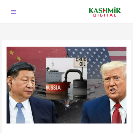
Ski
t
conten