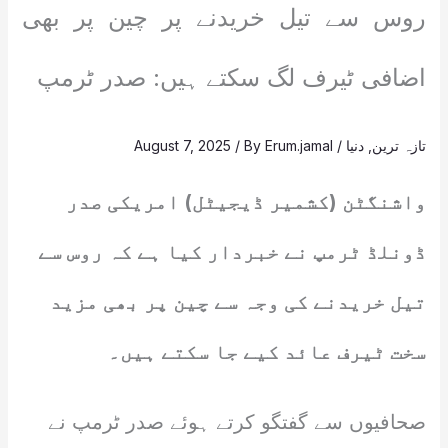
روس سے تیل خریدنے پر چین پر بھی
اضافی ٹیرف لگ سکتے ہیں: صدر ٹرمپ
تازہ ترین
,
دنیا
/
Erum.jamal
/ By
August 7, 2025
واشنگٹن (کشمیر ڈیجیٹل) امریکی صدر
ڈونلڈ ٹرمپ نے خبردار کیا ہے کہ روس سے
تیل خریدنے کی وجہ سے چین پر بھی مزید
سخت ٹیرف عائد کیے جا سکتے ہیں۔
صحافیوں سے گفتگو کرتے ہوئے صدر ٹرمپ نے