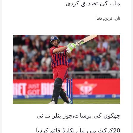
ملنے کی تصدیق کردی
تازہ ترین
,
دنیا
چھکوں کی برسات،جوز بٹلر نے ٹی
20کرکٹ میں نیا ریکارڈ قائم کردیا