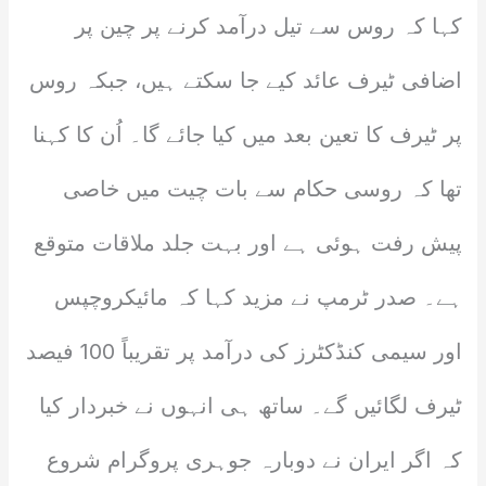
کہا کہ روس سے تیل درآمد کرنے پر چین پر
اضافی ٹیرف عائد کیے جا سکتے ہیں، جبکہ روس
پر ٹیرف کا تعین بعد میں کیا جائے گا۔ اُن کا کہنا
تھا کہ روسی حکام سے بات چیت میں خاصی
پیش رفت ہوئی ہے اور بہت جلد ملاقات متوقع
ہے۔ صدر ٹرمپ نے مزید کہا کہ مائیکروچپس
اور سیمی کنڈکٹرز کی درآمد پر تقریباً 100 فیصد
ٹیرف لگائیں گے۔ ساتھ ہی انہوں نے خبردار کیا
کہ اگر ایران نے دوبارہ جوہری پروگرام شروع