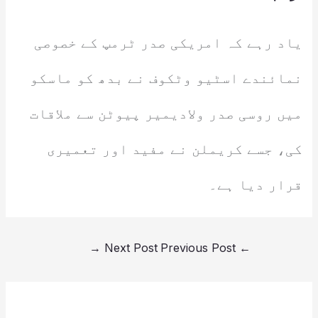
یاد رہے کہ امریکی صدر ٹرمپ کے خصوصی
نمائندے اسٹیو وٹکوف نے بدھ کو ماسکو
میں روسی صدر ولادیمیر پیوٹن سے ملاقات
کی، جسے کریملن نے مفید اور تعمیری
قرار دیا ہے۔
→
Next Post
Previous Post
←