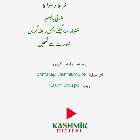
شرائط و ضوابط
ادارتی پالیسیز
اشتہارات کیلئے ابھی رابطہ کریں
ہمارے لیے لکھیں
ہم سے رابطہ کریں
ای میل:
contact@Kashmiurdu.pk
ویب:
Kashmiurdu.pk