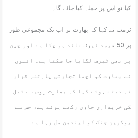
کیا تو اس پر حملہ کیا جائے گا۔
ٹرمپ نے کہا کہ بھارت پر اب تک مجموعی طور
پر 50 فیصد ٹیرف عائد ہو چکا ہے اور چین
پر بھی ٹیرف لگایا جا سکتا ہے۔ انہوں
نے بھارت کو اچھا تجارتی پارٹنر قرار
نہ دیتے ہوئے کہا کہ بھارت روس سے تیل
کی خریداری جاری رکھے ہوئے ہے، جس سے
یوکرین جنگ کو ایندھن مل رہا ہے۔