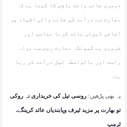
دوسری جانب وائٹ ہاؤس کا کہنا ہے کہ
بھارت سے درآمد کی جانے والی اشیاء پر
اضافی ڈیوٹی عائد کرنا مناسب اور
ضروری ہے کیونکہ بھارت روس سے براہ
راست اور بالواسطہ تیل درآمد کر رہا
ہے۔
یہ بھی پڑھیں:
روسی تیل کی خریداری نہ روکی
تو بھارت پر مزید ٹیرف وپابندیاں عائد کرینگے،
ٹرمپ