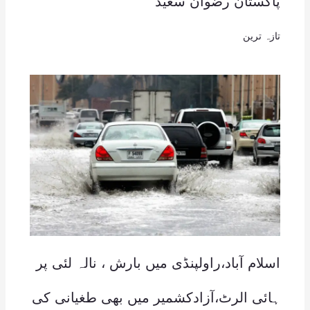
پاکستان رضوان سعید
تازہ ترین
اسلام آباد،راولپنڈی میں بارش ، نالہ لئی پر
ہائی الرٹ،آزادکشمیر میں بھی طغیانی کی