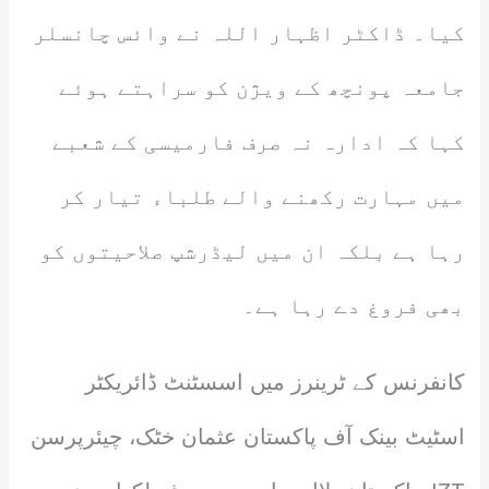
کیا۔ ڈاکٹر اظہار اللہ نے وائس چانسلر
جامعہ پونچھ کے ویژن کو سراہتے ہوئے
کہا کہ ادارہ نہ صرف فارمیسی کے شعبے
میں مہارت رکھنے والے طلباء تیار کر
رہا ہے بلکہ ان میں لیڈرشپ صلاحیتوں کو
بھی فروغ دے رہا ہے۔
کانفرنس کے ٹرینرز میں اسسٹنٹ ڈائریکٹر
اسٹیٹ بینک آف پاکستان عثمان خٹک، چیئرپرسن