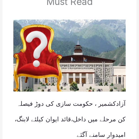
Must Read
آزادکشمیر ، حکومت سازی کی دوڑ فیصلہ
کن مرحلے میں داخل،قائد ایوان کیلئے لابنگ،
امیدوار سامنے آگئے