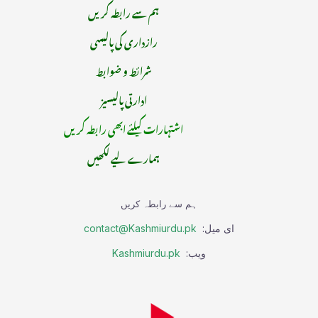
ہم سے رابطہ کریں
رازداری کی پالیسی
شرائط و ضوابط
ادارتی پالیسیز
اشتہارات کیلئے ابھی رابطہ کریں
ہمارے لیے لکھیں
ہم سے رابطہ کریں
ای میل:
contact@Kashmiurdu.pk
ویب:
Kashmiurdu.pk