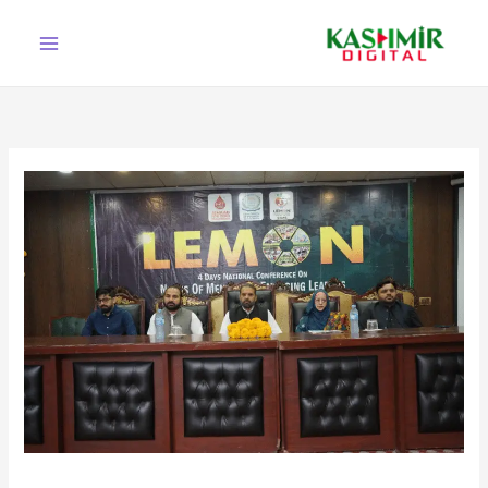
Ski
t
conten