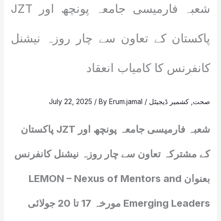
شعبہ فارمیسی جامعہ پونچھ اور JZT
پاکستان کے تعاون سے چار روزہ نیشنل
کانفرنس کا کامیاب انعقاد
صحت
,
کشمیر ڈیجیٹل
/
Erum.jamal
/ By
July 22, 2025
شعبہ فارمیسی جامعہ پونچھ اور JZT پاکستان
کے مشترکہ تعاون سے چار روزہ نیشنل کانفرنس
بعنوان LEMON – Nexus of Mentors and
Emerging Leaders مورخہ 17 تا 20 جولائی