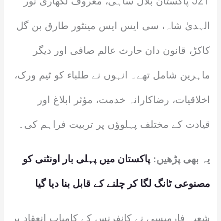
JZT پاکستان بلال ساہی، معروف لکھاری نور
الہدیٰ شاہ، سی ایس ایس مینٹور طارق بن گل
کاکڑ، قانون دان حارث عالم صافی اور دیگر
ماہرین شامل تھے۔ انہوں نے طلباء کو ٹیم ورک،
اخلاقیات، رضاکارانہ خدمت، مؤثر ابلاغ اور
قیادت کے مختلف پہلوؤں پر تربیت فراہم کی۔
یہ بھی پڑھیں:
پاکستان میں پہلی بار اونٹنی کو
مصنوعی ٹانگ لگا کر چلنے کے قابل بنا دیا گیا
شعبہ فارمیسی نے کانفرنس کے کامیاب انعقاد پر