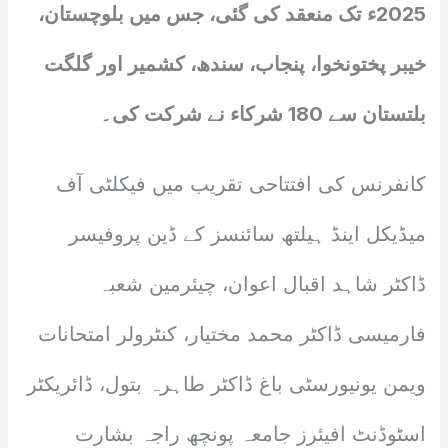
2025ء تک منعقد کی گئی، جس میں بلوچستان،
خیبر پختونخوا، پنجاب، سندھ، کشمیر اور گلگت
بلتستان سے 180 شرکاء نے شرکت کی۔
کانفرنس کی افتتاحی تقریب میں فیکلٹی آف
میڈیکل اینڈ ہیلتھ سائنسز کے ڈین پروفیسر
ڈاکٹر شاہد اقبال اعوان، چیئرمین شعبہ
فارمیسی ڈاکٹر محمد مختیار، کنٹرولر امتحانات
ویمن یونیورسٹی باغ ڈاکٹر طاہرہ بتول، ڈائریکٹر
اسٹوڈنٹ افیئرز جامعہ پونچھ راجہ بشارت