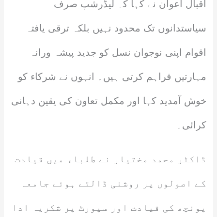
اقبال اعوان نے کہا کہ لیڈرشپ صرف
سیاستدانوں تک محدود نہیں بلکہ ترقی یافتہ
اقوام اپنی نوجوان نسل کو جدید پیشہ ورانہ
مہارتیں فراہم کرتی ہیں۔ انہوں نے شرکاء کو
خوش آمدید کہا اور مکمل تعاون کی یقین دہانی
کرائی۔
ڈاکٹر محمد مختیار نے طلباء میں قیادت
کے اصولوں پر روشنی ڈالتے ہوئے جامعہ
پونچھ کی قیادت اور سپورٹ پر شکریہ ادا