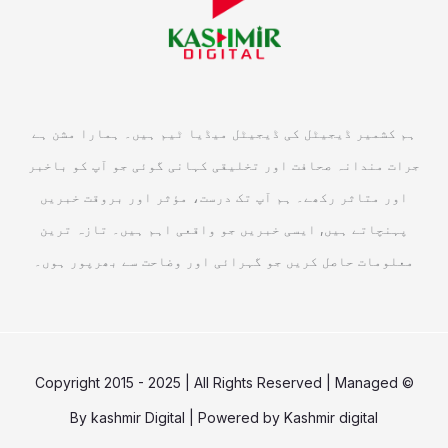
ہم کشمیر ڈیجیٹل کی ڈیجیٹل میڈیا ٹیم ہیں۔ ہمارا مشن ہے
جرات مندانہ صحافت اور تخلیقی کہانی گوئی جو آپ کو باخبر
اور متاثر رکھے۔ ہم آپ تک درست، مؤثر اور بروقت خبریں
پہنچاتے ہیں, ایسی خبریں جو واقعی اہم ہیں۔ تازہ ترین
معلومات حاصل کریں جو گہرائی اور وضاحت سے بھرپور ہوں۔
© Copyright 2015 - 2025 | All Rights Reserved | Managed
By
kashmir Digital
| Powered by
Kashmir digital