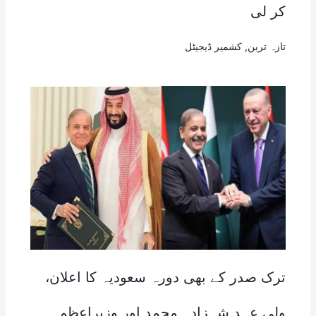
کر لی
تازہ ترین
,
کشمیر ڈیجیٹل
ترک صدر کے بھی دورہ سعودیہ کا اعلان،
ولی عہد شہزادہ محمد اور وزیراعظم