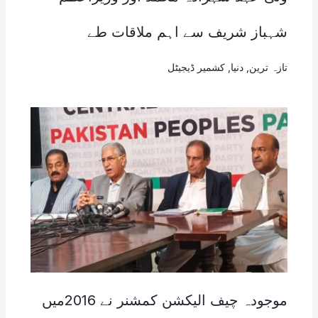
شہباز شریف سے اہم ملاقات طے
تازہ ترین
,
دنیا
,
کشمیر ڈیجیٹل
موجودہ چیف الیکشن کمشنر نے 2016میں