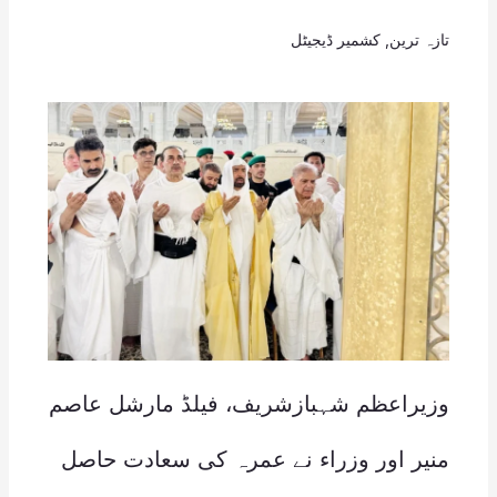
تازہ ترین
,
کشمیر ڈیجیٹل
وزیراعظم شہبازشریف، فیلڈ مارشل عاصم
منیر اور وزراء نے عمرہ کی سعادت حاصل