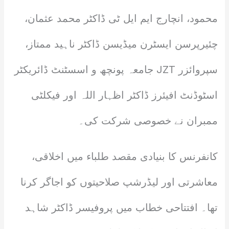
محمود، انچارج ایم ایل ٹی ڈاکٹر محمد عثمان،
چئیرپرسن ایسٹرن میڈیسن ڈاکٹر ناہید ممتاز،
سپروائزر JZT جامعہ پونچھ و اسسٹنٹ ڈائریکٹر
اسٹوڈنٹ افیئرز ڈاکٹر اظہار اللہ اور فیکلٹی
ممبران نے خصوصی شرکت کی۔
کانفرنس کا بنیادی مقصد طلباء میں اخلاقی،
معاشرتی اور لیڈرشپ صلاحیتوں کو اجاگر کرنا
تھا۔ افتتاحی خطاب میں پروفیسر ڈاکٹر شاہد