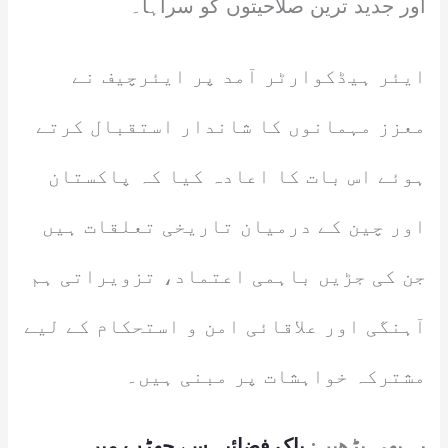
اور جدید ترین صلاحیتوں کو سراہا۔
ایئر ہیڈکوارٹر آمد پر ایئرچیف نے
معزز مہمانوں کا شاندار استقبال کرتے
ہوئے اس بات کا اعادہ کیا کہ پاکستان
اور چین کے درمیان تاریخی تعلقات ہیں
جن کی جڑیں باہمی اعتماد، تزویراتی ہم
آہنگی اور علاقائی امن و استحکام کے لیے
مشترکہ خواہشات پر مبنی ہیں۔
یہ بھی پڑھیں:
پاک فضائیہ سے جھڑپ میں