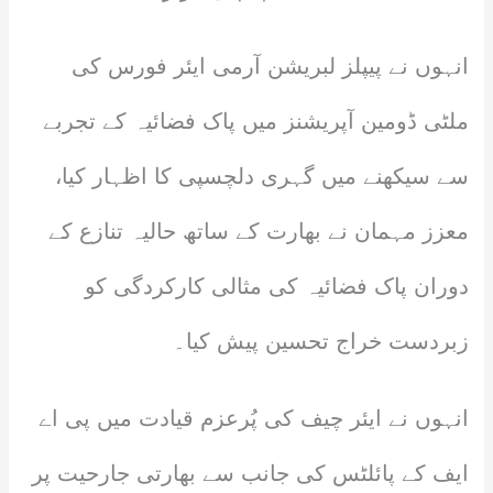
انہوں نے پیپلز لبریشن آرمی ایئر فورس کی
ملٹی ڈومین آپریشنز میں پاک فضائیہ کے تجربے
سے سیکھنے میں گہری دلچسپی کا اظہار کیا،
معزز مہمان نے بھارت کے ساتھ حالیہ تنازع کے
دوران پاک فضائیہ کی مثالی کارکردگی کو
زبردست خراج تحسین پیش کیا۔
انہوں نے ایئر چیف کی پُرعزم قیادت میں پی اے
ایف کے پائلٹس کی جانب سے بھارتی جارحیت پر