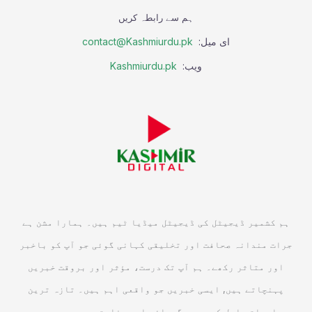
ہم سے رابطہ کریں
ای میل:
contact@Kashmiurdu.pk
ویب:
Kashmiurdu.pk
ہم کشمیر ڈیجیٹل کی ڈیجیٹل میڈیا ٹیم ہیں۔ ہمارا مشن ہے
جرات مندانہ صحافت اور تخلیقی کہانی گوئی جو آپ کو باخبر
اور متاثر رکھے۔ ہم آپ تک درست، مؤثر اور بروقت خبریں
پہنچاتے ہیں, ایسی خبریں جو واقعی اہم ہیں۔ تازہ ترین
معلومات حاصل کریں جو گہرائی اور وضاحت سے بھرپور ہوں۔