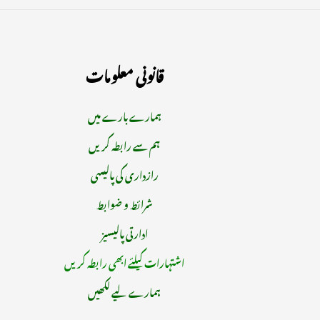
قانونی معلومات
ہمارے بارے میں
ہم سے رابطہ کریں
رازداری کی پالیسی
شرائط و ضوابط
ادارتی پالیسیز
اشتہارات کیلئے ابھی رابطہ کریں
ہمارے لیے لکھیں