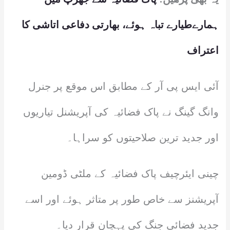
ہمارےطیارے تباہ ہوئے، بھارتی دفاعی اتاشی کا
اعتراف
آئی ایس پی آر کے مطابق اس موقع پر جنرل
وانگ گینگ نے پاک فضائیہ کی آپریشنل تیاریوں
اور جدید ترین صلاحیتوں کو سراہا۔
چینی ایئرچیف پاک فضائیہ کے ملٹی ڈومین
آپریشنز سے خاص طور پر متاثر ہوئے اور اسے
جدید فضائی جنگ کی پہچان قرار دیا۔