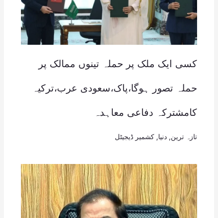
کسی ایک ملک پر حملہ تینوں ممالک پر
حملہ تصور ہوگا،پاک،سعودی عرب،ترکیہ
کامشترکہ دفاعی معاہدہ
تازہ ترین
,
دنیا
,
کشمیر ڈیجیٹل