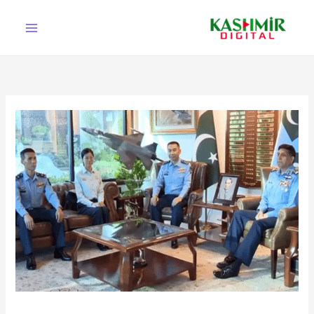
Ski
t
conten