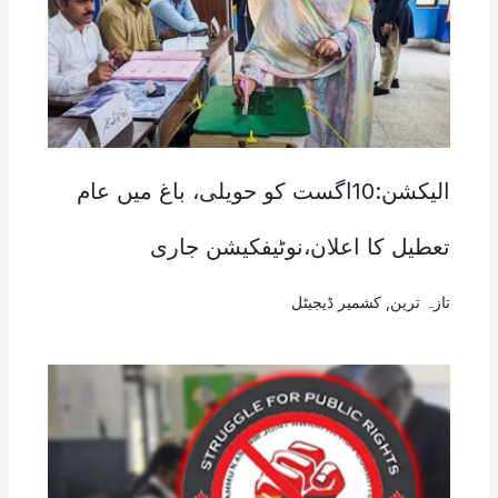
الیکشن:10اگست کو حویلی، باغ میں عام
تعطیل کا اعلان،نوٹیفکیشن جاری
تازہ ترین
,
کشمیر ڈیجیٹل