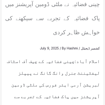
چینی فضائیہ نے ملٹی ڈومین آپریشنز میں
پاک فضائیہ کے تجربے سے سیکھنے کی
خواہش ظاہر کردی
کشمیر ڈیجیٹل
/
Hashmi
/ By
July 9, 2025
اسلام آباد:چینی فضائیہ کے چیف آف اسٹاف
لیفٹیننٹ جنرل وانگ گانگ نے پیپلز
لبریشن آرمی ایئر فورس کی ملٹی ڈومین
آپریشنز میں پاک فضائیہ کے تجربے سے