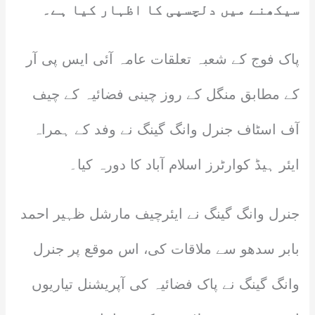
سیکھنے میں دلچسپی کا اظہار کیا ہے۔
پاک فوج کے شعبہ تعلقات عامہ آئی ایس پی آر
کے مطابق منگل کے روز چینی فضائیہ کے چیف
آف اسٹاف جنرل وانگ گینگ نے وفد کے ہمراہ
ایئر ہیڈ کوارٹرز اسلام آباد کا دورہ کیا۔
جنرل وانگ گینگ نے ایئرچیف مارشل ظہیر احمد
بابر سدھو سے ملاقات کی، اس موقع پر جنرل
وانگ گینگ نے پاک فضائیہ کی آپریشنل تیاریوں