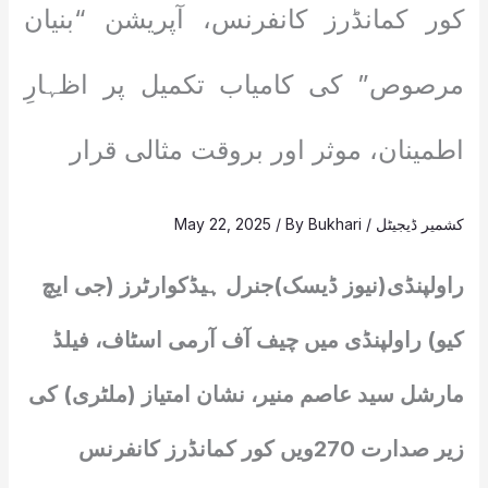
کور کمانڈرز کانفرنس، آپریشن “بنیان
مرصوص” کی کامیاب تکمیل پر اظہارِ
اطمینان، موثر اور بروقت مثالی قرار
کشمیر ڈیجیٹل
/
Bukhari
/ By
May 22, 2025
راولپنڈی(نیوز ڈیسک)جنرل ہیڈکوارٹرز (جی ایچ
کیو) راولپنڈی میں چیف آف آرمی اسٹاف، فیلڈ
مارشل سید عاصم منیر، نشان امتیاز (ملٹری) کی
زیر صدارت 270ویں کور کمانڈرز کانفرنس