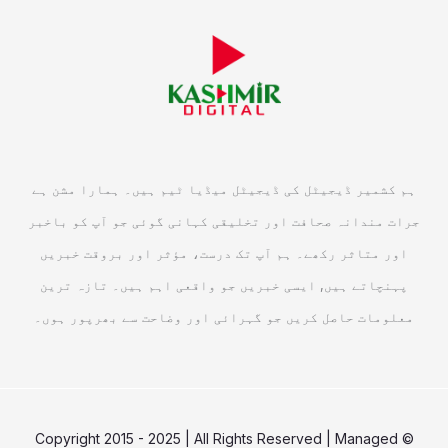
ہم کشمیر ڈیجیٹل کی ڈیجیٹل میڈیا ٹیم ہیں۔ ہمارا مشن ہے
جرات مندانہ صحافت اور تخلیقی کہانی گوئی جو آپ کو باخبر
اور متاثر رکھے۔ ہم آپ تک درست، مؤثر اور بروقت خبریں
پہنچاتے ہیں, ایسی خبریں جو واقعی اہم ہیں۔ تازہ ترین
معلومات حاصل کریں جو گہرائی اور وضاحت سے بھرپور ہوں۔
© Copyright 2015 - 2025 | All Rights Reserved | Managed