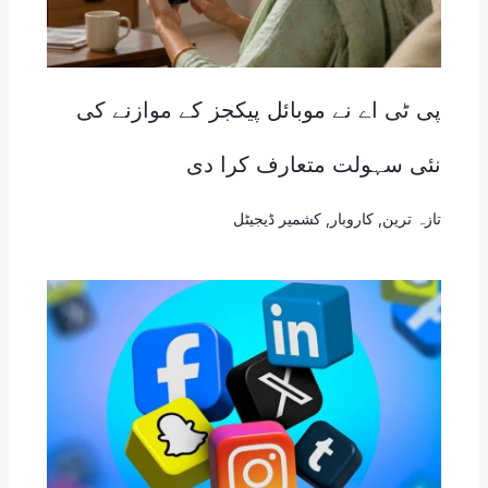
پی ٹی اے نے موبائل پیکجز کے موازنے کی
نئی سہولت متعارف کرا دی
تازہ ترین
,
کاروبار
,
کشمیر ڈیجیٹل