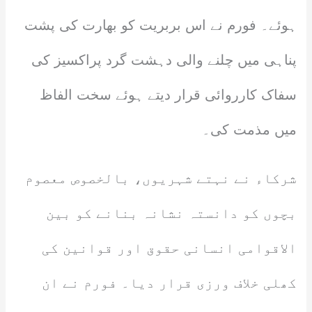
ہوئے۔ فورم نے اس بربریت کو بھارت کی پشت
پناہی میں چلنے والی دہشت گرد پراکسیز کی
سفاک کارروائی قرار دیتے ہوئے سخت الفاظ
میں مذمت کی۔
شرکاء نے نہتے شہریوں، بالخصوص معصوم
بچوں کو دانستہ نشانہ بنانے کو بین
الاقوامی انسانی حقوق اور قوانین کی
کھلی خلاف ورزی قرار دیا۔ فورم نے ان