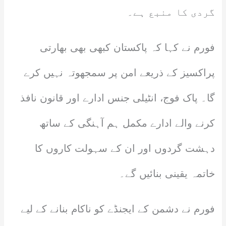
گردی کا منبع ہے۔
فورم نے کہا کہ پاکستان کبھی بھی بھارتی
پراکسیز کے ذریعے امن پر سمجھوتہ نہیں کرے
گا۔ پاک فوج، انٹیلی جنس ادارے اور قانون نافذ
کرنے والے ادارے مکمل ہم آہنگی کے ساتھ
دہشت گردوں اور ان کے سہولت کاروں کا
خاتمہ یقینی بنائیں گے۔
فورم نے دشمن کے ایجنڈے کو ناکام بنانے کے لیے