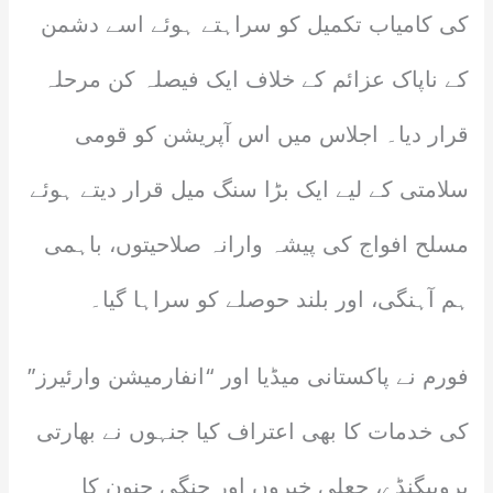
کی کامیاب تکمیل کو سراہتے ہوئے اسے دشمن
کے ناپاک عزائم کے خلاف ایک فیصلہ کن مرحلہ
قرار دیا۔ اجلاس میں اس آپریشن کو قومی
سلامتی کے لیے ایک بڑا سنگ میل قرار دیتے ہوئے
مسلح افواج کی پیشہ وارانہ صلاحیتوں، باہمی
ہم آہنگی، اور بلند حوصلے کو سراہا گیا۔
فورم نے پاکستانی میڈیا اور “انفارمیشن وارئیرز”
کی خدمات کا بھی اعتراف کیا جنہوں نے بھارتی
پروپیگنڈے، جعلی خبروں اور جنگی جنون کا