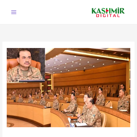
Ski
t
conten