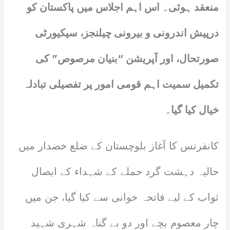
منعقد ہوئی۔ اس اہم اجلاس میں پاکستان کو
درپیش اندرونی و بیرونی چیلنجز، سیکیورٹی
صورتحال، اور آپریشن “بنیان مرصوص” کی
تکمیل سمیت اہم قومی امور پر تفصیلی تبادلہ
خیال کیا گیا۔
کانفرنس کا آغاز بلوچستان کے ضلع خضدار میں
حالیہ دہشت گرد حملے کے شہداء کے ایصال
ثواب کے لیے فاتحہ خوانی سے کیا گیا، جن میں
چار معصوم بچے اور دو بے گناہ شہری شہید