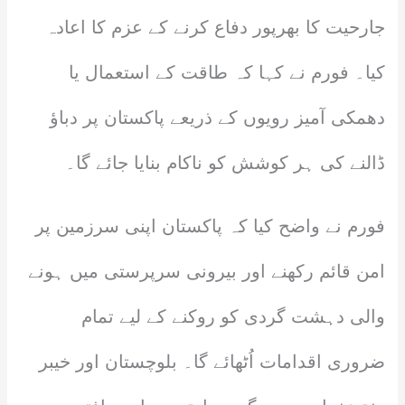
جارحیت کا بھرپور دفاع کرنے کے عزم کا اعادہ
کیا۔ فورم نے کہا کہ طاقت کے استعمال یا
دھمکی آمیز رویوں کے ذریعے پاکستان پر دباؤ
ڈالنے کی ہر کوشش کو ناکام بنایا جائے گا۔
فورم نے واضح کیا کہ پاکستان اپنی سرزمین پر
امن قائم رکھنے اور بیرونی سرپرستی میں ہونے
والی دہشت گردی کو روکنے کے لیے تمام
ضروری اقدامات اُٹھائے گا۔ بلوچستان اور خیبر