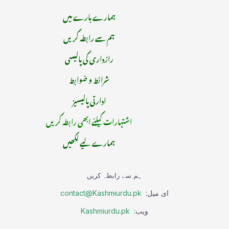
ہمارے بارے میں
ہم سے رابطہ کریں
رازداری کی پالیسی
شرائط و ضوابط
ادارتی پالیسیز
اشتہارات کیلئے ابھی رابطہ کریں
ہمارے لیے لکھیں
ہم سے رابطہ کریں
ای میل:
contact@Kashmiurdu.pk
ویب:
Kashmiurdu.pk