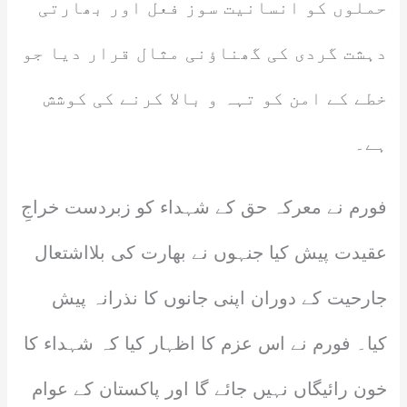
حملوں کو انسانیت سوز فعل اور بھارتی
دہشت گردی کی گھناؤنی مثال قرار دیا جو
خطے کے امن کو تہہ و بالا کرنے کی کوشش
ہے۔
فورم نے معرکہ حق کے شہداء کو زبردست خراجِ
عقیدت پیش کیا جنہوں نے بھارت کی بلااشتعال
جارحیت کے دوران اپنی جانوں کا نذرانہ پیش
کیا۔ فورم نے اس عزم کا اظہار کیا کہ شہداء کا
خون رائیگاں نہیں جائے گا اور پاکستان کے عوام