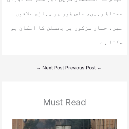
محتاط رہیں، خاص طور پر پہاڑی علاقوں
میں، جہاں سڑکوں پر پھسلن کا امکان ہو
سکتا ہے۔
→
Next Post
Previous Post
←
Must Read