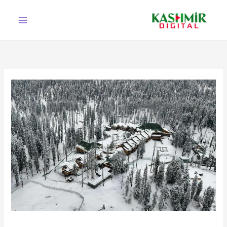
Ski
t
conten