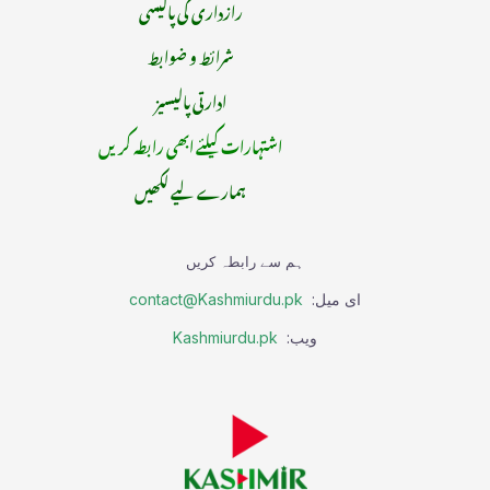
رازداری کی پالیسی
شرائط و ضوابط
ادارتی پالیسیز
اشتہارات کیلئے ابھی رابطہ کریں
ہمارے لیے لکھیں
ہم سے رابطہ کریں
ای میل:
contact@Kashmiurdu.pk
ویب:
Kashmiurdu.pk