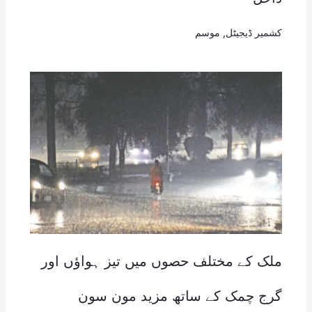
کشمیر ڈیجیٹل
,
موسم
ملک کے مختلف حصوں میں تیز ہواؤں اور
گرج چمک کے ساتھ مزید مون سون