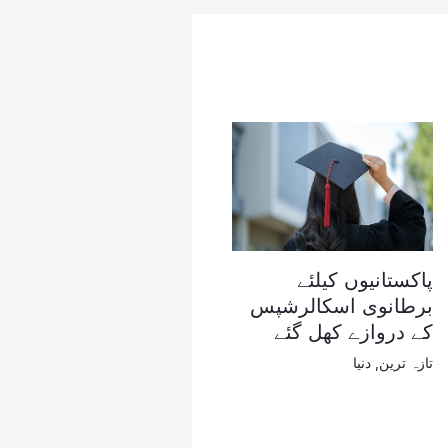
پاکستانیوں کیلئے
برطانوی اسکالرشپس
کے دروازے کھل گئے
تازہ ترین
,
دنیا