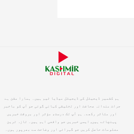
ہم کشمیر ڈیجیٹل کی ڈیجیٹل میڈیا ٹیم ہیں۔ ہمارا مشن ہے
جرات مندانہ صحافت اور تخلیقی کہانی گوئی جو آپ کو باخبر
اور متاثر رکھے۔ ہم آپ تک درست، مؤثر اور بروقت خبریں
پہنچاتے ہیں, ایسی خبریں جو واقعی اہم ہیں۔ تازہ ترین
معلومات حاصل کریں جو گہرائی اور وضاحت سے بھرپور ہوں۔