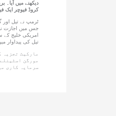
کروڈ فیوچر ایک فیصد اضافے کے بعد 
ٹرمپ نے تیل اور گ
جس میں اجازت نام
امریکی خلیج کے س
تیل کی پیداوار میں روزانہ 130,000 سے 160,000 بیرل تک
مارکیٹ تجزیہ ک
مورگن اسٹینلے 
سرمایہ کاری می