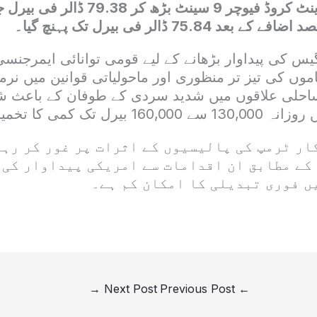
دیکھنے میں آیا۔ برینٹ کروڈ فیوچر 9 سینٹ
75.84 ڈالر فی بیرل تک پہنچ گیا۔
یس کی پیداوار بڑھانے کے لیے قومی توانائی ایمرجنسی ک
وں کی تیز تر منظوری اور ماحولیاتی قوانین میں نر
احلی علاقوں میں شدید سردی کے طوفان کے باعث شم
 کمی کا تخمینہ لگایا گیا۔
ار ٹرمپ کی پالیسیوں کے اثرات پر غور کر رہے
کے مطابق ان اقدامات سے امریکی پیداوار کی 
ں فوری تبدیلی کا امکان کم ہے۔
→
Next Post
Previous Post
←