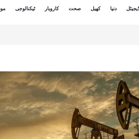
یجیٹل
دنیا
کھیل
صحت
کاروبار
ٹیکنالوجی
مو