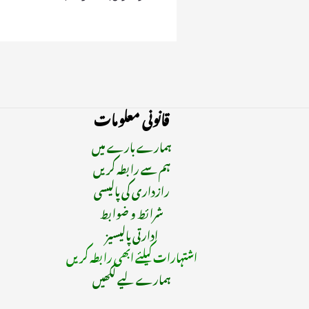
قانونی معلومات
ہمارے بارے میں
ہم سے رابطہ کریں
رازداری کی پالیسی
شرائط و ضوابط
ادارتی پالیسیز
اشتہارات کیلئے ابھی رابطہ کریں
ہمارے لیے لکھیں