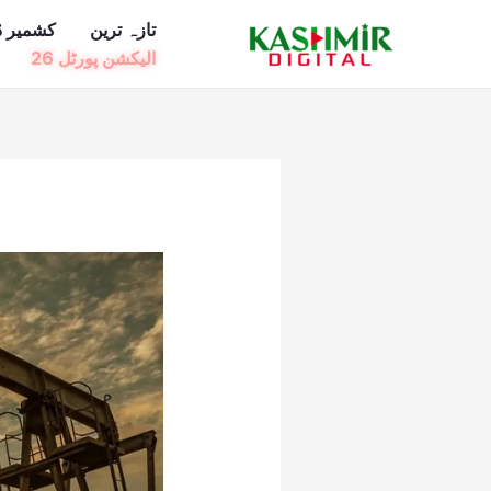
Ski
تازہ ترین
کشمیر ڈ
t
الیکشن پورٹل 26
conten