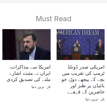
Must Read
امریکی صدر ڈونلڈ
امریکا سے مذاکرات،
ٹرمپ کی تقریب میں
ایران نے مثبت اشارے
بچے کے پیچھے دوڑ، جو
ملنے کی تصدیق کردی
بائیڈن پر طنز اور
تازہ ترین
,
دنیا
حاضرین کے قہقہے
تازہ ترین
,
دنیا