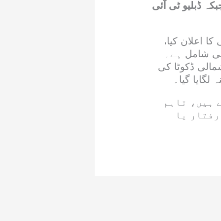
 بڑھ کر 79.38 ڈالر فی بیرل جبکہ ڈبلیو ٹی آئی
ا اعلان کیا،
می شامل ہے۔
الی ڈکوٹا کی
 ہیں، تاہم
رفتار یا