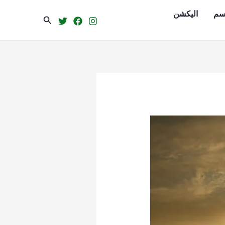
سم
الیکشن
Search