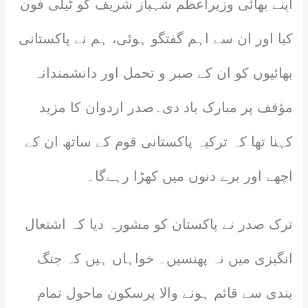
اپنے بھائی وزیراعظم شہباز شریف کو ٹیلی فون
کیا اور ان سے اہم گفتگو ہوئی، ہم نے پاکستانی
بھائیوں کو ان کے صبر و تحمل اور دانشمندانہ
مؤقف پر مبارک باد دی۔صدر اردوان کا مزید
کہنا تھا کہ ترکیہ پاکستانی قوم کے ساتھ ان کے
اچھے اور برے دنوں میں کھڑا رہےگا۔
ترک صدر نے پاکستان کو مشورہ دیا کہ اشتعال
انگیزی میں نہ پھنسیں۔ خواہاں ہیں کہ جنگ
بندی سے قائم ہونے والا پرسکون ماحول تمام