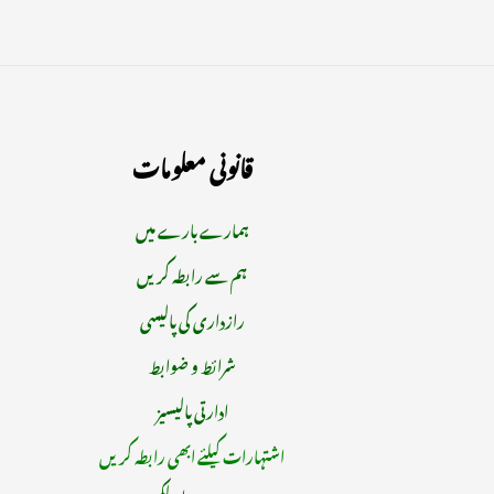
قانونی معلومات
ہمارے بارے میں
ہم سے رابطہ کریں
رازداری کی پالیسی
شرائط و ضوابط
ادارتی پالیسیز
اشتہارات کیلئے ابھی رابطہ کریں