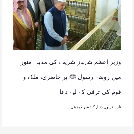
وزیر اعظم شہباز شریف کی مدینہ منورہ
میں روضۂ رسول ﷺ پر حاضری، ملک و
قوم کی ترقی کے لیے دعا
تازہ ترین
,
دنیا
,
کشمیر ڈیجیٹل