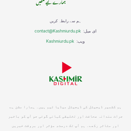
ہمارے لیے لکھیں
ہم سے رابطہ کریں
ای میل:
contact@Kashmiurdu.pk
ویب:
Kashmiurdu.pk
ہم کشمیر ڈیجیٹل کی ڈیجیٹل میڈیا ٹیم ہیں۔ ہمارا مشن ہے
جرات مندانہ صحافت اور تخلیقی کہانی گوئی جو آپ کو باخبر
اور متاثر رکھے۔ ہم آپ تک درست، مؤثر اور بروقت خبریں