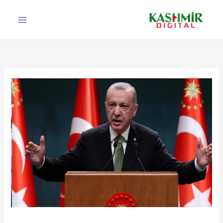
Ski
t
conten