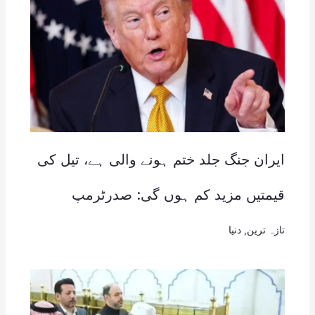
ایران جنگ جلد ختم ہونے والی ہے، تیل کی
قیمتیں مزید کم ہوں گی: صدرٹرمپ
تازہ ترین
,
دنیا