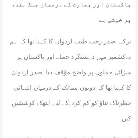
پاکستان اور بھارت کے درمیان جنگ بندی
پر خوشی ہے
ترکیہ صدر رجب طیب اردوان کا کہنا تھا کہ ہم
نےکشمیر میں دہشتگرد حملے اور پاکستان پر
میزائل حملوں پر واضح مؤقف دیا۔صدر اردوان
کا کہنا تھا کہ دونوں ممالک کے درمیان انتہائی
خطرناک تناؤ کو کم کرنےکے لیے انتھک کوششیں
کیں