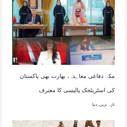
مکہ دفاعی معاہدہ، بھارت بھی پاکستان
کی اسٹریٹجک پالیسی کا معترف
تازہ ترین
,
دنیا