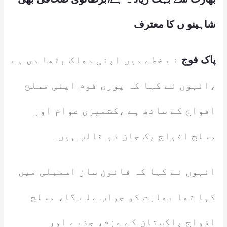
شاہینو ں کا معترف
پاک فوج
نے خطے میں اپنی دھاک بٹھا دی ہے
،انہوں نے کہا کہ پوری قوم اپنی مسلح
افواج کے ساتھ ہے ،کشمیری عوام اور
مسلح افواج یک جان دو قالب ہیں۔
انہوں نے کہا کہ قانون ساز اسمبلی میں
کہا تھا بھارت کو جواب ملے گا، مسلح
افواج پاکستان کے عزم، جذبے اور