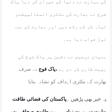
کی مہارت نے دنیا کو حیران کر دیا پاک
فوج نے بھارت کی ملٹری انسٹالییشنز
تباہ کر کے رکھ دیں اور بھارت کو منہ
توڑ جواب دیا ہے۔
بنیان مرصوص نے دشمن پر پاک فوج کی
ہیبت طاری کر دی ہے
،پاک فوج
نے صرف
بھارت کے ملٹری اہداف کو نشانہ بنایا
یہ خبر بھی پڑھیں ۔
پاکستان کی فضائی طاقت
بھارت سے بہت زیاد ہ ہے،برطانوی صحافی بھی