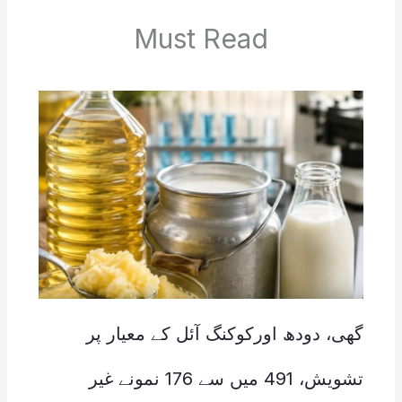
Must Read
گھی، دودھ اورکوکنگ آئل کے معیار پر
تشویش، 491 میں سے 176 نمونے غیر