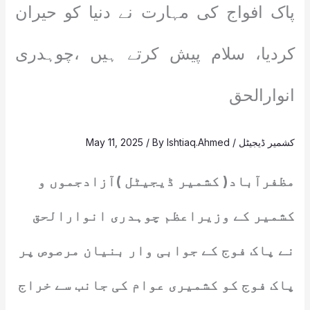
پاک افواج کی مہارت نے دنیا کو حیران
کردیا، سلام پیش کرتے ہیں ،چوہدری
انوارالحق
کشمیر ڈیجیٹل
/
Ishtiaq.Ahmed
/ By
May 11, 2025
مظفرآباد( کشمیر ڈیجیٹل )آزادجموں و
کشمیر کے وزیراعظم چوہدری انوارالحق
نے پاک فوج کے جوابی وار بنیان مرصوص پر
پاک فوج کو کشمیری عوام کی جانب سے خراج