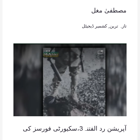
مصطفیٰ مغل
تازہ ترین
,
کشمیر ڈیجیٹل
آپریشن رد الفتنہ3،سکیورٹی فورسز کی