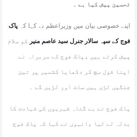
تحسین پیش کیا ہے ۔
اپنے خصوصی بیان میں وزیراعظم نے کہا کہ
پاک
فوج کے سپہ سالار جنرل سید عاصم منیر
کو سلام
پیش کرتے ہیں ،پاک فوج کے سربراہ نے
اپنا قول سچ کر دکھایا کشمیر پر تین
جنگیں لڑی ہیں سات اور لڑیں گے ۔
پاک فوج نے بے گناہ شہریوں کی شہادت کا
بدلہ لے لیا ،انہوں نے کہا کہ پاک فوج