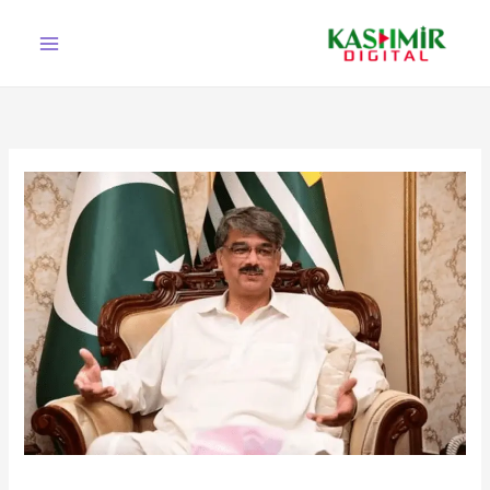
Ski
t
conten