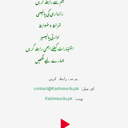
ہم سے رابطہ کریں
رازداری کی پالیسی
شرائط و ضوابط
ادارتی پالیسیز
اشتہارات کیلئے ابھی رابطہ کریں
ہمارے لیے لکھیں
ہم سے رابطہ کریں
ای میل:
contact@Kashmiurdu.pk
ویب:
Kashmiurdu.pk