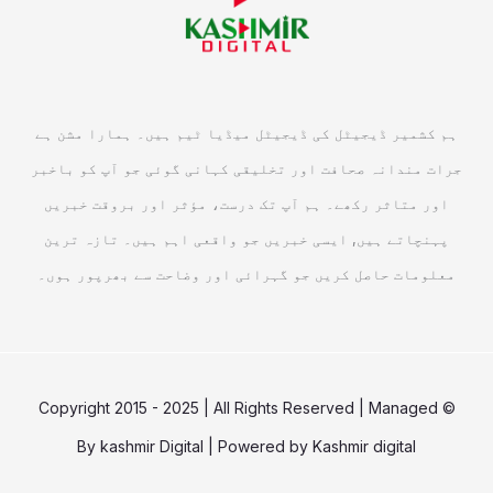
ہم کشمیر ڈیجیٹل کی ڈیجیٹل میڈیا ٹیم ہیں۔ ہمارا مشن ہے
جرات مندانہ صحافت اور تخلیقی کہانی گوئی جو آپ کو باخبر
اور متاثر رکھے۔ ہم آپ تک درست، مؤثر اور بروقت خبریں
پہنچاتے ہیں, ایسی خبریں جو واقعی اہم ہیں۔ تازہ ترین
معلومات حاصل کریں جو گہرائی اور وضاحت سے بھرپور ہوں۔
© Copyright 2015 - 2025 | All Rights Reserved | Managed
By
kashmir Digital
| Powered by
Kashmir digital