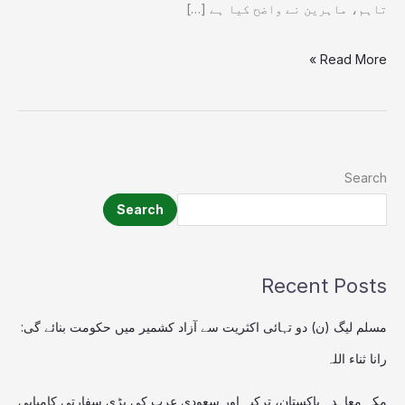
تاہم، ماہرین نے واضح کیا ہے […]
Read More »
Search
Search
Recent Posts
مسلم لیگ (ن) دو تہائی اکثریت سے آزاد کشمیر میں حکومت بنائے گی:
رانا ثناء اللہ
مکہ معاہدہ پاکستان، ترکیہ اور سعودی عرب کی بڑی سفارتی کامیابی