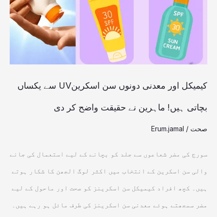
سن
اسکرینUV
سے
یکساں
بچاتی
کیمیکل اور معدنی دونوں سن اسکرینUV سے یکساں
ہیں!
بچاتی ہیں! ماہرین نے حقیقت واضح کر دی
ماہرین
صحت
/
Erum.jamal
نے
حقیقت
سورج کی مضر شعاعوں سے جلد کو بچانے کے لیے استعمال کی جانے
واضح
والی سن اسکرین کے انتخاب میں اکثر لوگ الجھن کا شکار ہوتے
کر
ہیں۔ کچھ افراد کیمیکل سن اسکرینز کو صحت اور ماحول کے لیے
دی
مضر سمجھتے ہوئے معدنی سن اسکرینز کی طرف مائل ہو رہے ہیں۔