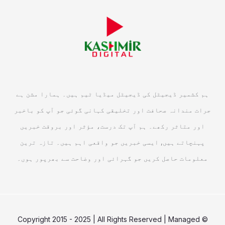
ہم کشمیر ڈیجیٹل کی ڈیجیٹل میڈیا ٹیم ہیں۔ ہمارا مشن ہے
جرات مندانہ صحافت اور تخلیقی کہانی گوئی جو آپ کو باخبر
اور متاثر رکھے۔ ہم آپ تک درست، مؤثر اور بروقت خبریں
پہنچاتے ہیں, ایسی خبریں جو واقعی اہم ہیں۔ تازہ ترین
معلومات حاصل کریں جو گہرائی اور وضاحت سے بھرپور ہوں۔
© Copyright 2015 - 2025 | All Rights Reserved | Managed