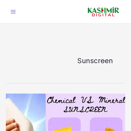
Ski
t
conten
Sunscreen
کیمیکل
اور
معدنی
دونوں