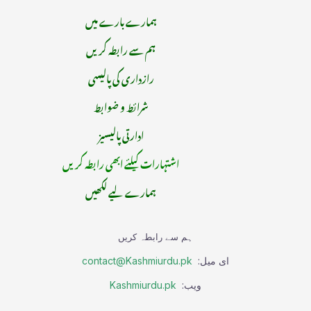
ہمارے بارے میں
ہم سے رابطہ کریں
رازداری کی پالیسی
شرائط و ضوابط
ادارتی پالیسیز
اشتہارات کیلئے ابھی رابطہ کریں
ہمارے لیے لکھیں
ہم سے رابطہ کریں
ای میل:
contact@Kashmiurdu.pk
ویب:
Kashmiurdu.pk