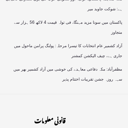
ہے: شوکت جاوید میر
پاکستان میں سونا مزید مہنگا، فی تولہ قیمت 4 لاکھ 56 ہزار سے
متجاوز
آزاد کشمیر عام انتخابات کا تیسرا مرحلہ: پولنگ پرامن ماحول میں
جاری ہے، چیف الیکشن کمشنر
مظفرآباد: مکہ دفاعی معاہدے کی خوشی میں آزاد کشمیر بھر میں
سہہ روزہ جشن تقریبات اختتام پذیر
قانونی معلومات