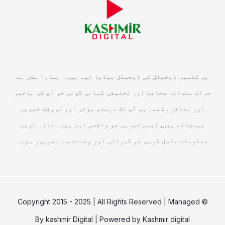
ہم کشمیر ڈیجیٹل کی ڈیجیٹل میڈیا ٹیم ہیں۔ ہمارا مشن ہے
جرات مندانہ صحافت اور تخلیقی کہانی گوئی جو آپ کو باخبر
اور متاثر رکھے۔ ہم آپ تک درست، مؤثر اور بروقت خبریں
پہنچاتے ہیں, ایسی خبریں جو واقعی اہم ہیں۔ تازہ ترین
معلومات حاصل کریں جو گہرائی اور وضاحت سے بھرپور ہوں۔
© Copyright 2015 - 2025 | All Rights Reserved | Managed
By
kashmir Digital
| Powered by
Kashmir digital