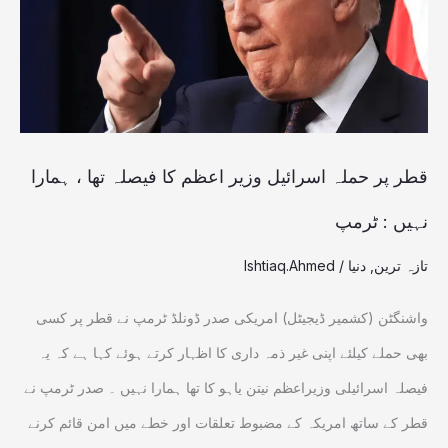
وزیر
اعظم
کا
فیصلہ
تھا
قطر پر حملہ اسرائیل وزیر اعظم کا فیصلہ تھا ، ہمارا
،
نہیں : ٹرمپ
ہمارا
تازہ ترین
,
دنیا
/
Ishtiaq.Ahmed
نہیں
:
واشنگٹن (کشمیر ڈیجیٹل) امریکی صدر ڈونلڈ ٹرمپ نے قطر پر کسی
ٹرمپ
بھی حملے کیلئے اپنی غیر ذمہ داری کا اظہار کرتے ہوئے کہا ہے کہ یہ
فیصلہ اسرائیلی وزیراعظم نیتن یاہو کا تھا ہمارا نہیں ۔ صدر ٹرمپ نے
قطر کے ساتھ امریکہ کے مضبوط تعلقات اور خطے میں امن قائم کرنے