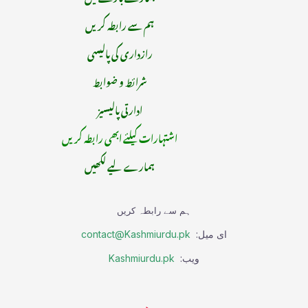
ہم سے رابطہ کریں
رازداری کی پالیسی
شرائط و ضوابط
ادارتی پالیسیز
اشتہارات کیلئے ابھی رابطہ کریں
ہمارے لیے لکھیں
ہم سے رابطہ کریں
ای میل:
contact@Kashmiurdu.pk
ویب:
Kashmiurdu.pk