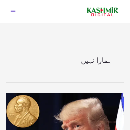
Ski
t
conten
ہمارا نہیں
قطر
پر
حملہ
اسرائیل