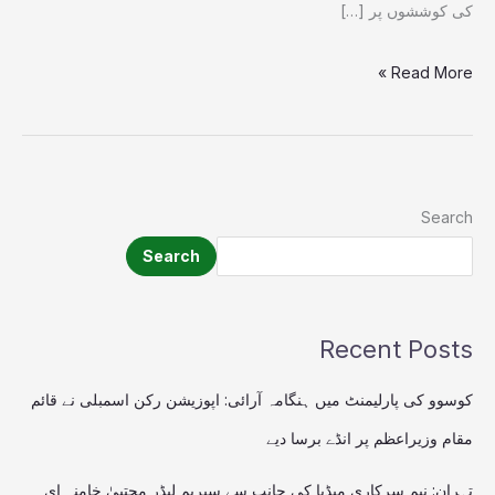
کی کوششوں پر […]
Read More »
Search
Search
Recent Posts
کوسوو کی پارلیمنٹ میں ہنگامہ آرائی: اپوزیشن رکن اسمبلی نے قائم
مقام وزیراعظم پر انڈے برسا دیے
تہران: نیم سرکاری میڈیا کی جانب سے سپریم لیڈر مجتبیٰ خامنہ ای