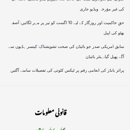
کی غیر مؤرخہ ویڈیو جاری
حقِ حاکمیت اور روزگار کے لیے 10 اگست کو تیر پر مہر لگائیں: آصفہ
بھٹو کی اپیل
سابق امریکی صدر جو بائیڈن کی صحت تشویشناک: کینسر ہڈیوں سے
آگے پھیل گیا،ہنٹر بائیڈن
پرائز بانڈز کی انعامی رقم پر ٹیکس کٹوتی کی تفصیلات سامنے آگئیں
قانونی معلومات
ہمارے بارے میں