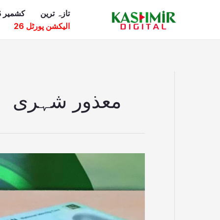
Ski
تازہ ترین
کشمیر ڈ
t
الیکشن پورٹل 26
conten
معذور شہری
نادرا
کی
نئی
سہولت:
فنگر