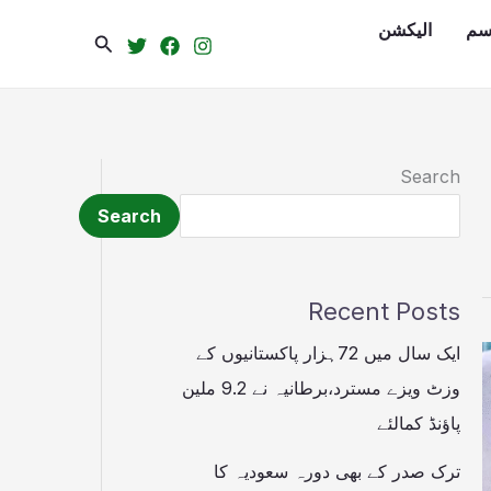
سم
الیکشن
Search
Search
Search
Recent Posts
ایک سال میں 72ہزار پاکستانیوں کے
وزٹ ویزے مسترد،برطانیہ نے 9.2 ملین
پاؤنڈ کمالئے
ترک صدر کے بھی دورہ سعودیہ کا