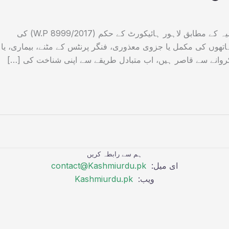
نادرا کی جانب سے جاری کردہ ایک اہم اعلامیہ کے مطابق لاہور ہائیکورٹ کے حکم (W.P 8999/2017) کی
ھوں کی مکمل یا جزوی معذوری، فنگر پرنٹس کے مٹنے، بیماری، یا
روانے سے قاصر ہیں، اب متبادل طریقے سے اپنی شناخت کی […]
ہم سے رابطہ کریں
ای میل:
contact@Kashmiurdu.pk
ویب:
Kashmiurdu.pk