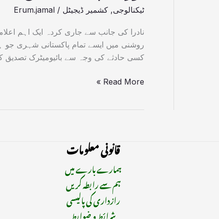
ٹیکنالوجی
,
کشمیر ڈیجیٹل
/
Erum.jamal
روشنی میں ایسے تمام پاکستانی شہری جو ہات
کسی حادثے کی وجہ سے بائیومیٹرک تصدیق ک
Read More »
قانونی معلومات
ہمارے بارے میں
ہم سے رابطہ کریں
رازداری کی پالیسی
شرائط و ضوابط