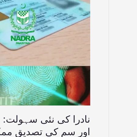
پرنٹس
کے
بغیر
شناختی
کارڈ
اور
سم
کی
تصدیق
ممکن
نادرا کی نئی سہولت: ف
اور سم کی تصدیق مم