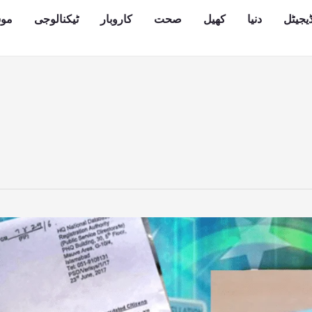
یجیٹل
دنیا
کھیل
صحت
کاروبار
ٹیکنالوجی
مو