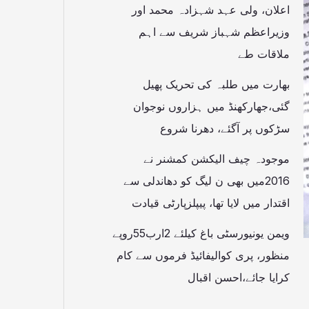
اعلان، ولی عہد شہزادہ محمد اور
وزیراعظم شہباز شریف سے اہم
ملاقات طے
بھارت میں طلبہ کی تحریک پھیل
گئی،جھارکھنڈ میں ہزاروں نوجوان
سڑکوں پر آگئے، دھرنا شروع
موجودہ چیف الیکشن کمشنر نے
2016میں بھی ن لیگ کو دھاندلی سے
اقتدار میں لایا تھا، پیپلزپارٹی قیادت
ویمن یونیورسٹی باغ کیلئے 2ارب55روپے
منظور، پری کوالیفائیڈ فرموں سے کام
کرایا جائے،احسن اقبال