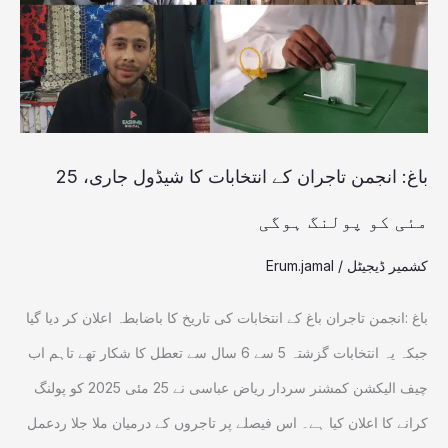
انتخابات
کا
شیڈول
جاری،
25
باغ: انجمن تاجران کے انتخابات کا شیڈول جاری، 25
مئی
مئی کو پولنگ ہوگی
کو
کشمیر ڈیجیٹل
/
Erum.jamal
پولنگ
ہوگی
باغ :انجمن تاجران باغ کے انتخابات کی تاریخ کا باضابطہ اعلان کر دیا گیا
جبکہ یہ انتخابات گزشتہ 5 سے 6 سال سے تعطل کا شکار تھے تاہم اب
چیف الیکشن کمشنر سردار ریاض عباسی نے 25 مئی 2025 کو پولنگ
کرانے کا اعلان کیا ہے۔ اس فیصلے پر تاجروں کے درمیان ملا جلا ردعمل