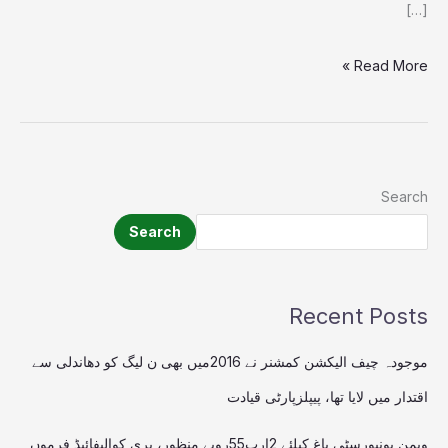
[…]
Read More »
Search
Search
Recent Posts
موجودہ چیف الیکشن کمشنر نے 2016میں بھی ن لیگ کو دھاندلی سے
اقتدار میں لایا تھا، پیپلزپارٹی قیادت
ویمن یونیورسٹی باغ کیلئے 2ارب55روپے منظور، پری کوالیفائیڈ فرموں