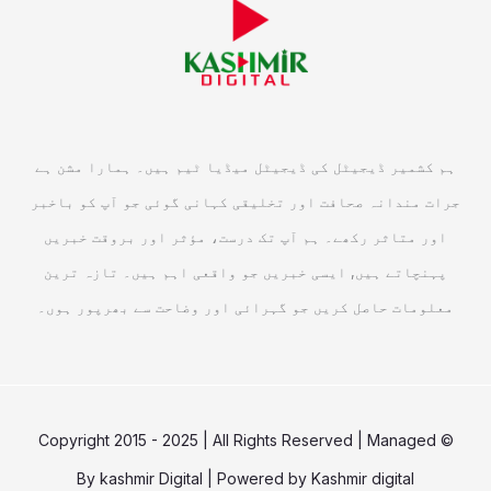
ہم کشمیر ڈیجیٹل کی ڈیجیٹل میڈیا ٹیم ہیں۔ ہمارا مشن ہے
جرات مندانہ صحافت اور تخلیقی کہانی گوئی جو آپ کو باخبر
اور متاثر رکھے۔ ہم آپ تک درست، مؤثر اور بروقت خبریں
پہنچاتے ہیں, ایسی خبریں جو واقعی اہم ہیں۔ تازہ ترین
معلومات حاصل کریں جو گہرائی اور وضاحت سے بھرپور ہوں۔
© Copyright 2015 - 2025 | All Rights Reserved | Managed
By
kashmir Digital
| Powered by
Kashmir digital