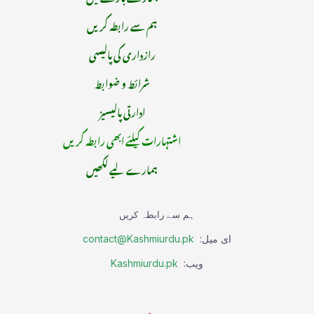
ہم سے رابطہ کریں
رازداری کی پالیسی
شرائط و ضوابط
ادارتی پالیسیز
اشتہارات کیلئے ابھی رابطہ کریں
ہمارے لیے لکھیں
ہم سے رابطہ کریں
ای میل:
contact@Kashmiurdu.pk
ویب:
Kashmiurdu.pk