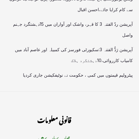
سے کام کرایا جائے،احسن اقبال
آپریشن ردّ الفتنہ 3 کا قہر، واشک اور آواران میں 15دہشتگرد جہنم
واصل
آپریشن رَدُّ الفتنہ 3:سکیورٹی فورسز کی کمبیلہ اور عاصم آباد میں
کامیاب کارروائی،10دہشتگرد ہلاک
پیٹرولیم قیمتوں میں کمی ، حکومت نے نوٹیفکیشن جاری کردیا
قانونی معلومات
ہمارے بارے میں