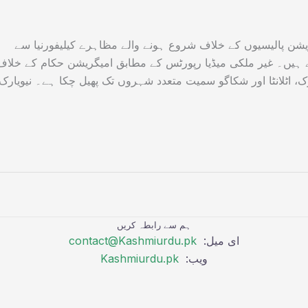
یشن پالیسیوں کے خلاف شروع ہونے والے مظاہرے کیلیفورنیا سے
چے ہیں۔ غیر ملکی میڈیا رپورٹس کے مطابق امیگریشن حکام کے خلاف
رک، اٹلانٹا اور شکاگو سمیت متعدد شہروں تک پھیل چکا ہے۔ نیویارک
ہم سے رابطہ کریں
ای میل:
contact@Kashmiurdu.pk
ویب:
Kashmiurdu.pk