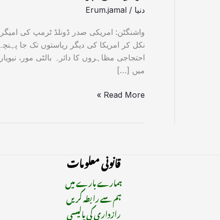
دنیا
/
Erum.jamal
واشنگٹن: امریکی صدر ڈونلڈ ٹرمپ کی امیگر
نکل کر امریکا کی دیگر ریاستوں تک جا پہن
احتجاجی مظاہروں کا دائرہ بالٹی مور، نیویا
میں […]
Read More »
قانونی معلومات
ہمارے بارے میں
ہم سے رابطہ کریں
رازداری کی پالیسی