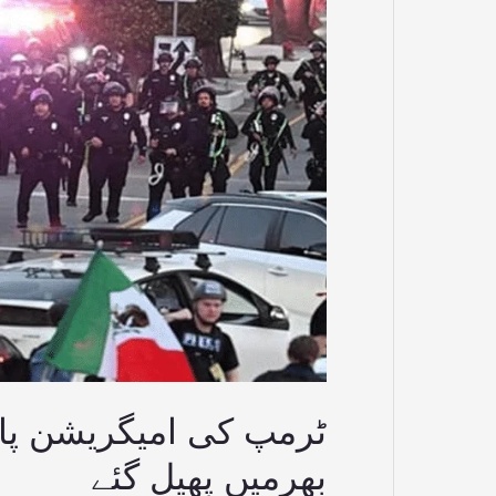
مظاہرے
امریکا
بھرمیں
پھیل
گئے
ٹرمپ کی امیگریشن پال
بھرمیں پھیل گئے