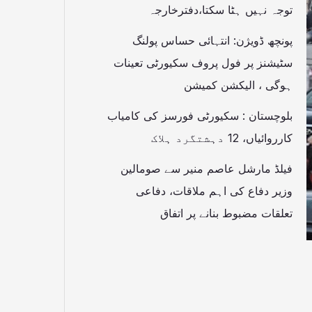
توجہ نہیں ہٹا سکتا،دفترخارجہ
پونچھ ڈویژن: انتہائی حساس پولنگ
سٹیشنز پر فول پروف سکیورٹی تعینات
ہوگی ، الیکشن کمیشن
بلوچستان : سکیورٹی فورسز کی کامیاب
کارروائیاں، 12 دہشتگرد ہلاک
فیلڈ مارشل عاصم منیر سے صومالین
وزیر دفاع کی اہم ملاقات، دفاعی
تعلقات مضبوط بنانے پر اتفاق