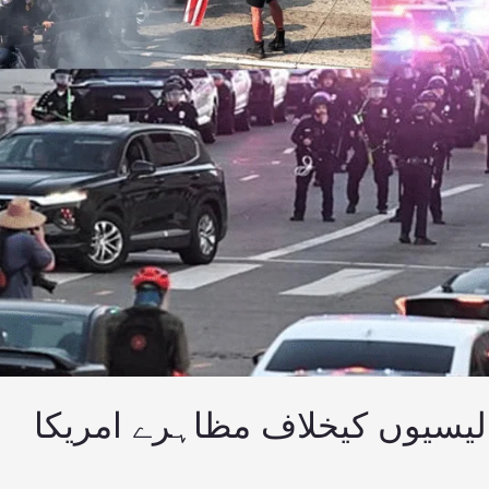
یسیوں کیخلاف مظاہرے امریکا