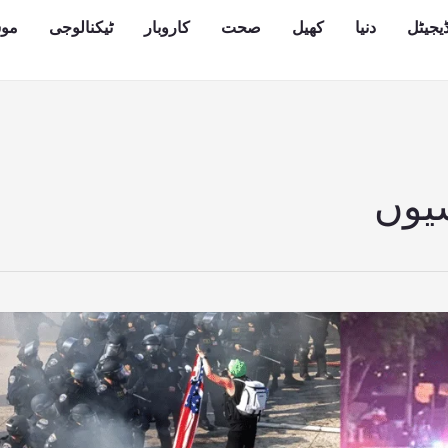
یجیٹل
دنیا
کھیل
صحت
کاروبار
ٹیکنالوجی
مو
یوں