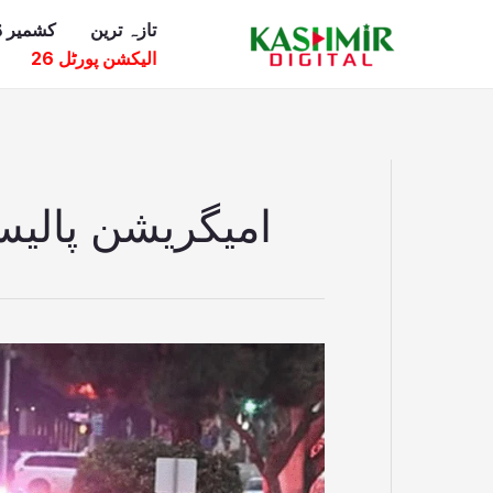
Ski
تازہ ترین
کشمیر ڈ
t
الیکشن پورٹل 26
conten
امیگریشن پالیس
ٹرمپ
کی
امیگریشن
پالیسیوں
کیخلاف