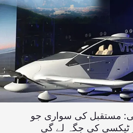
سی: مستقبل کی سواری جو
ٹیکسی کی جگہ لے گی