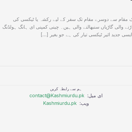
یک مقام سے دوسرے مقام تک سفر کے لیے رکشہ یا ٹیکسی کی
نے والی گاڑیاں سنبھالنے والی ہیں۔ چینی کمپنی ای ہانگ ہولڈنگ
ہم سے رابطہ کریں
ای میل:
contact@Kashmiurdu.pk
ویب:
Kashmiurdu.pk