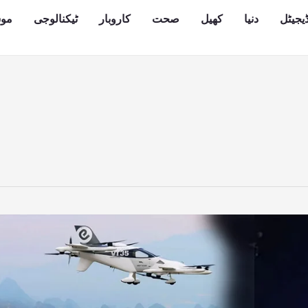
یجیٹل
دنیا
کھیل
صحت
کاروبار
ٹیکنالوجی
مو