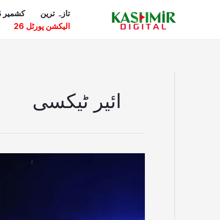
Ski
تازہ ترین
کشمیر ڈ
t
الیکشن پورٹل 26
conten
ائیر ٹیکسی
چین
کی
نئی
ائیر
ٹیکسی: