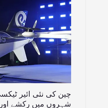
مستقبل
کی
سواری
جو
شہروں
میں
رکشے
اور
ٹیکسی
کی
جگہ
لے
گی
چین کی نئی ائیر ٹیک
شہروں میں رکشے اور 