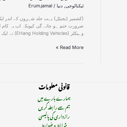
ٹیکنالوجی
,
دنیا
/
Erum.jamal
(کشمیر ڈیجیٹل) بہت جلد شہروں کے اندر ا
ضرورت ختم ہو جائے گی کیونکہ اب یہ کام اڑ
وہیکلز (EHang Holding Vehicles) نے ایک ایسی جدید ائیر ٹیکسی تیار کی ہے جو بغیر […]
Read More »
قانونی معلومات
ہمارے بارے میں
ہم سے رابطہ کریں
رازداری کی پالیسی
شرائط و ضوابط