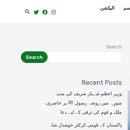
سم
الیکشن
Search
Search
Search
Recent Posts
وزیر اعظم شہباز شریف کی مدینہ
منورہ میں روضۂ رسول ﷺ پر حاضری،
ملک و قوم کی ترقی کے لیے دعا
پاکستان کے قومی کرکٹر خوشدل شاہ