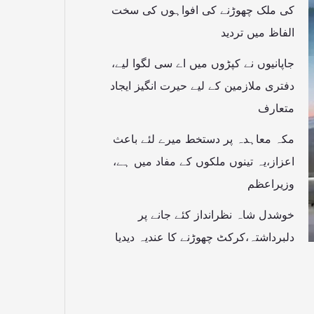
کی ملک چھوڑنے کی افواہوں کی سخت
الفاظ میں تردید
جاپانیوں نے کپڑوں میں اے سی لگوا لیے،
دفتری ملازمین کے لیے حیرت انگیز ایجاد
متعارف
مکہ معاہدہ پر دستخط میرے لئے باعث
اعزاز،یہ تینوں ملکوں کے مفاد میں ہے،
وزیراعظم
خوشدل شاہ نظرانداز کئے جانے پر
دلبرداشتہ،کرکٹ چھوڑنے کا عندیہ دیدیا