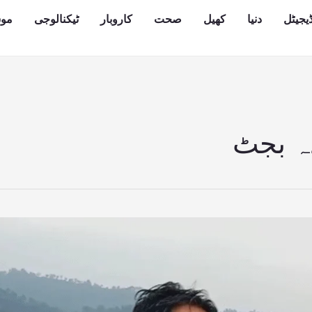
یجیٹل
دنیا
کھیل
صحت
کاروبار
ٹیکنالوجی
مو
دہ بجٹ