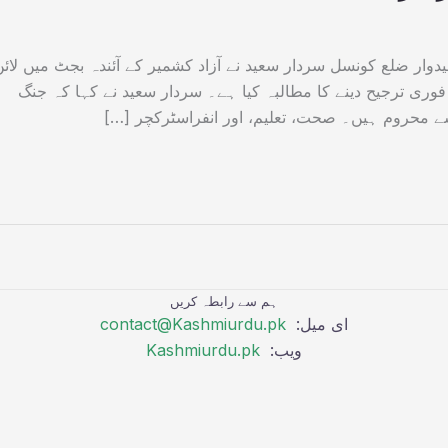
دوار ضلع کونسل سردار سعید نے آزاد کشمیر کے آئندہ بجٹ میں لائن
ری ترجیح دینے کا مطالبہ کیا ہے۔ سردار سعید نے کہا کہ جنگ
سے محروم ہیں۔ صحت، تعلیم، اور انفراسٹرکچر […]
ہم سے رابطہ کریں
ای میل:
contact@Kashmiurdu.pk
ویب:
Kashmiurdu.pk