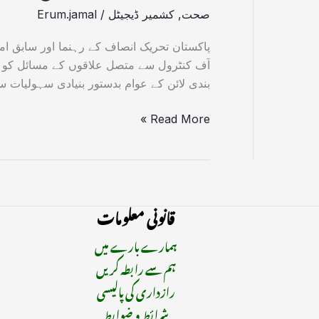
صحت
,
کشمیر ڈیجیٹل
/
Erum.jamal
پاکستان تحریک انصاف کے رہنما اور سابق امی
آف کنٹرول سے متصل علاقوں کے مسائل کو فو
بندی لائن کے عوام بدستور بنیادی سہولیات 
Read More »
قانونی معلومات
ہمارے بارے میں
ہم سے رابطہ کریں
رازداری کی پالیسی
شرائط و ضوابط