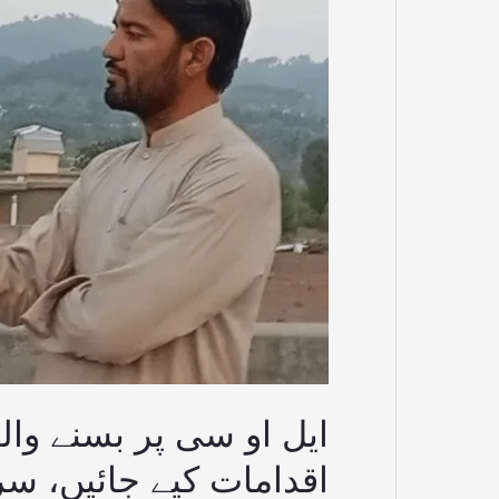
والوں
کے
لیے
بجٹ
میں
ترجیحی
اقدامات
کیے
جائیں،
سردار
سعید
کا
مطالبہ
ایل او سی پر بسنے وا
اقدامات کیے جائیں، سر