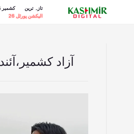
Ski
تازہ ترین
کشمیر ڈ
t
الیکشن پورٹل 26
conten
آزاد کشمیر،آئن
ایل
او
سی
پر
بسنے