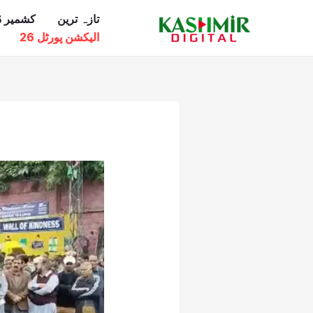
Ski
تازہ ترین
کشمیر ڈ
t
الیکشن پورٹل 26
conten