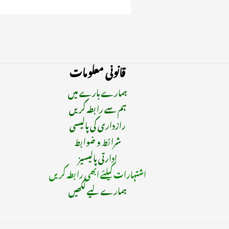
قانونی معلومات
ہمارے بارے میں
ہم سے رابطہ کریں
رازداری کی پالیسی
شرائط و ضوابط
ادارتی پالیسیز
اشتہارات کیلئے ابھی رابطہ کریں
ہمارے لیے لکھیں