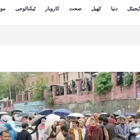
یجیٹل
دنیا
کھیل
صحت
کاروبار
ٹیکنالوجی
مو