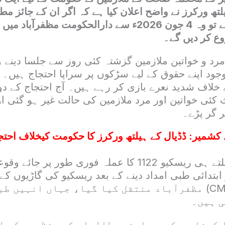
یلتھ ورکرز نے واضح اعلان کیا ہے کہ اگر ان کے جائز م
پر تسلیم نہ کیے گئے تو وہ 4 جون 2026ء سے دارالحکومت مظفر
وع کر دیں گے۔
 و خواتین ملازمین گزشتہ کئی روز سے جلسا دینے و
جود اپنے حقوق کے لیے سڑکوں پر سراپا احتجاج ہیں
 خلاف شدید نعرے بازی کر رہے ہیں۔ آج احتجاج کے د
 کئی خواتین اور مرد ملازمین کی حالت غیر ہو گئی ا
 گر پڑے۔
د کشمیر: ڈڈیال کے ہیلتھ ورکرز کا حکومت کیخلاف احت
واقعے کی اطلاع ملتے ہی ریسکیو 1122 کا عملہ فوری طور پ
 ابتدائی طبی امداد دینے کے بعد ریسکیو کی گاڑیوں ک
پر سی ایم ایچ (CMH) مظفرآباد منتقل کیا گیا، جہاں انہی
ی ہیں۔
 کہنا ہے کہ وہ اپنے مطالبات کی منظوری کے ل