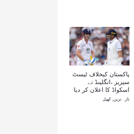
پاکستان کیخلاف ٹیسٹ
سیریز ،انگلینڈ نے
اسکواڈ کا اعلان کر دیا
تازہ ترین
,
کھیل