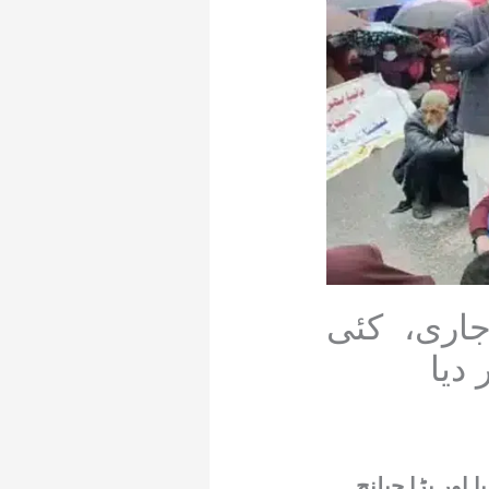
اری، کئی
دیا
اور بڑا چیلنج