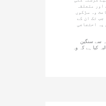
 اور متعلقہ
عث وہ سڑکوں
جب تک ان کے
 یہ احتجاجی
ہ سے سنگین
بہ کیا ہے کہ وہ