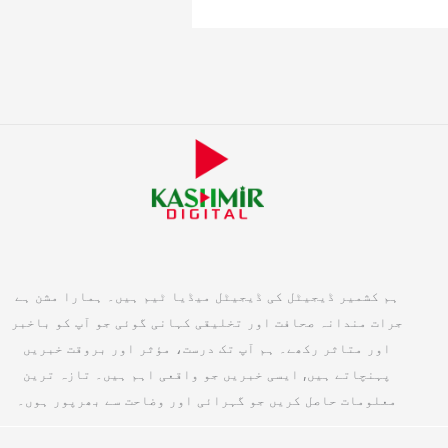
ہم کشمیر ڈیجیٹل کی ڈیجیٹل میڈیا ٹیم ہیں۔ ہمارا مشن ہے
جرات مندانہ صحافت اور تخلیقی کہانی گوئی جو آپ کو باخبر
اور متاثر رکھے۔ ہم آپ تک درست، مؤثر اور بروقت خبریں
پہنچاتے ہیں, ایسی خبریں جو واقعی اہم ہیں۔ تازہ ترین
معلومات حاصل کریں جو گہرائی اور وضاحت سے بھرپور ہوں۔