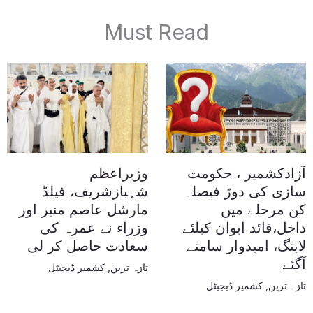
Must Read
آزادکشمیر ، حکومت
وزیراعظم
سازی کی دوڑ فیصلہ
شہبازشریف، فیلڈ
کن مرحلے میں
مارشل عاصم منیر اور
داخل،قائد ایوان کیلئے
وزراء نے عمرہ کی
لابنگ، امیدوار سامنے
سعادت حاصل کر لی
آگئے
تازہ ترین
,
کشمیر ڈیجیٹل
تازہ ترین
,
کشمیر ڈیجیٹل