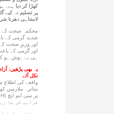
کھڑا کر دیا ہے۔ ہ
لامتناہی دھرنا شر
محکمہ صحت کے مرد
شدید گرمی کے باو
اور وزیرِ صحت کے
اور گرمی کے باعث
ہی بے ہوش ہو کر
یہ بھی پڑھیں:
آزا
نکل آئے
متاثرہ ملازمین کو
فراہم کی جا رہ
ہیلتھ ورکرز کا