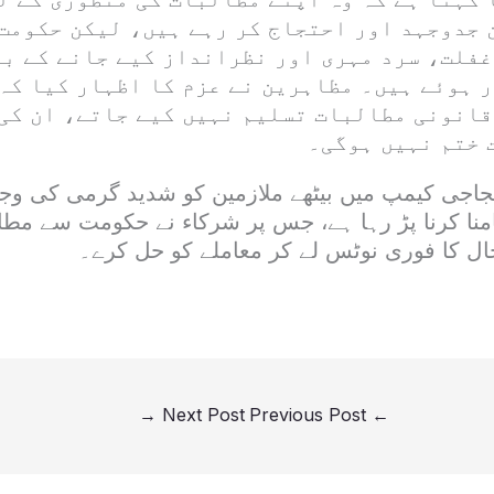
 جدوجہد اور احتجاج کر رہے ہیں، لیکن حکومت
غفلت، سرد مہری اور نظرانداز کیے جانے کے با
 ہوئے ہیں۔ مظاہرین نے عزم کا اظہار کیا کہ 
قانونی مطالبات تسلیم نہیں کیے جاتے، ان کی
 ختم نہیں ہوگی۔
اجی کیمپ میں بیٹھے ملازمین کو شدید گرمی کی وج
منا کرنا پڑ رہا ہے، جس پر شرکاء نے حکومت سے مطال
 کا فوری نوٹس لے کر معاملے کو حل کرے۔
→
Next Post
Previous Post
←