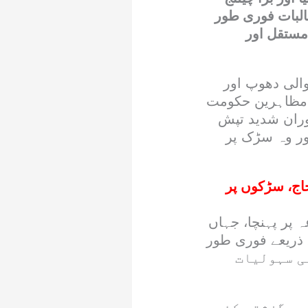
طالبات فوری طور
آباد میں مستقل اور
الی دھوپ اور
۔ مظاہرین حکومت
وران شدید تپش
ور وہ سڑک پر
جاج، سڑکوں پر
ر جائے وقوعہ پر پہنچا، جہاں
ے ذریعے فوری طور
ں طبی سہولیات
یے گزشتہ کئی