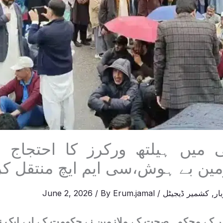
 میں ہیلتھ ورکرز کا احتجاج ج
مین بے ہوش،سی ایم ایچ منتقل کر 
ار
,
کشمیر ڈیجیٹل
/
Erum.jamal
/ By
June 2, 2026
 کے محکمہ صحت کے ملازمین نے حکومت کے لیے ایک نیا 