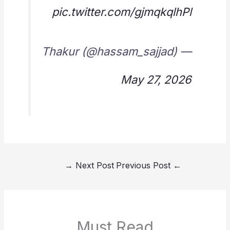
pic.twitter.com/gjmqkqlhPl
— Thakur (@hassam_sajjad)
May 27, 2026
→
Next Post
Previous Post
←
Must Read