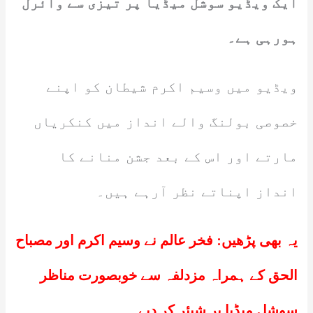
ایک ویڈیو سوشل میڈیا پر تیزی سے وائرل
ہورہی ہے۔
ویڈیو میں وسیم اکرم شیطان کو اپنے
خصوصی بولنگ والے انداز میں کنکریاں
مارتے اور اس کے بعد جشن منانے کا
انداز اپناتے نظر آرہے ہیں۔
یہ بھی پڑھیں:
فخر عالم نے وسیم اکرم اور مصباح
الحق کے ہمراہ مزدلفہ سے خوبصورت مناظر
سوشل میڈیا پر شیئر کر دیے