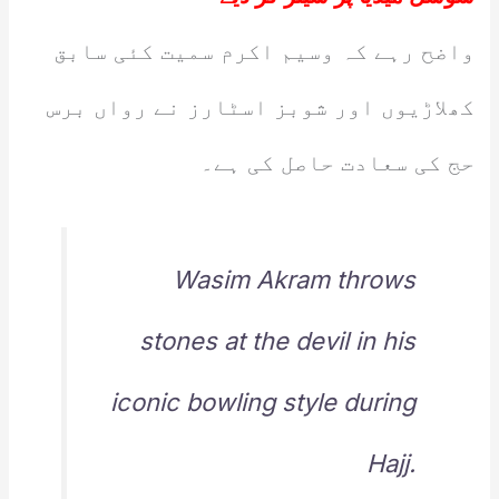
واضح رہے کہ وسیم اکرم سمیت کئی سابق
کھلاڑیوں اور شوبز اسٹارز نے رواں برس
حج کی سعادت حاصل کی ہے۔
Wasim Akram throws
stones at the devil in his
iconic bowling style during
Hajj.