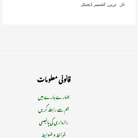
تازہ ترین
,
کشمیر ڈیجیٹل
قانونی معلومات
ہمارے بارے میں
ہم سے رابطہ کریں
رازداری کی پالیسی
شرائط و ضوابط