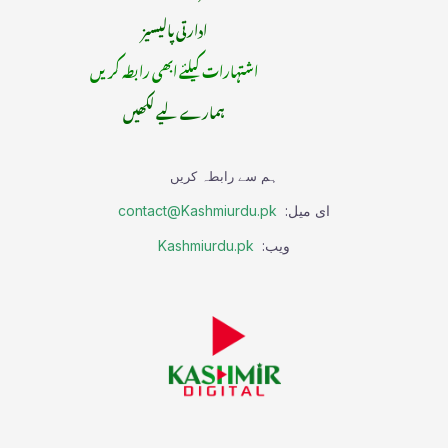
ادارتی پالیسیز
اشتہارات کیلئے ابھی رابطہ کریں
ہمارے لیے لکھیں
ہم سے رابطہ کریں
ای میل:
contact@Kashmiurdu.pk
ویب:
Kashmiurdu.pk