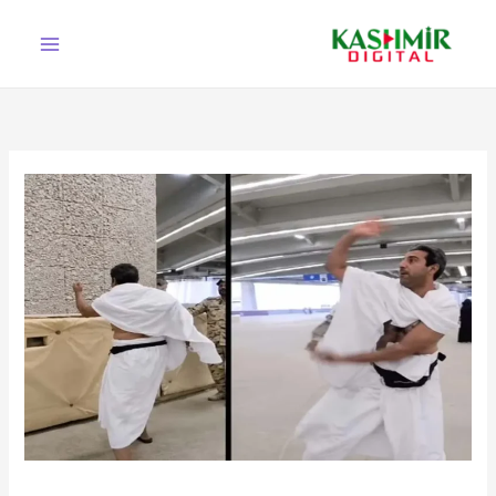
Ski
t
conten