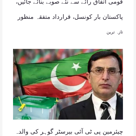
قومی اتفاق رائے سے نئے صوبے بنائے جائیں،
پاکستان بار کونسل، قرارداد متفقہ منظور
تازہ ترین
چیئرمین پی ٹی آئی بیرسٹر گوہر کی والدہ