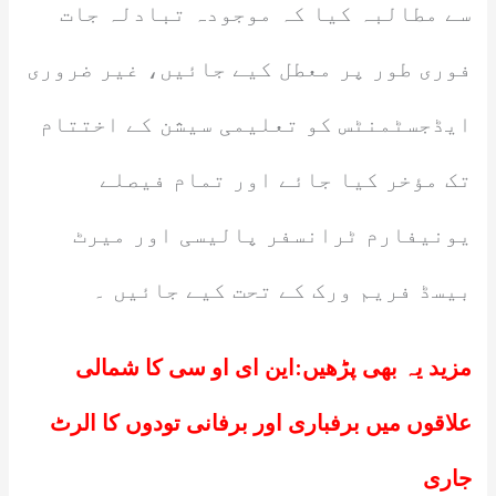
سے مطالبہ کیا کہ موجودہ تبادلہ جات
فوری طور پر معطل کیے جائیں، غیر ضروری
ایڈجسٹمنٹس کو تعلیمی سیشن کے اختتام
تک مؤخر کیا جائے اور تمام فیصلے
یونیفارم ٹرانسفر پالیسی اور میرٹ
بیسڈ فریم ورک کے تحت کیے جائیں ۔
مزید یہ بھی پڑھیں:
این ای او سی کا شمالی
علاقوں میں برفباری اور برفانی تودوں کا الرٹ
جاری