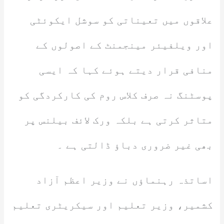
علاقوں میں تعیناتی کو سوشل ایکوئٹی
اور ویلفیئر مینجمنٹ کے اصولوں کے
منافی قرار دیتے ہوئے کہا کہ ایسی
پوسٹنگ نہ صرف کلاس روم کی کارکردگی کو
متاثر کرتی ہے بلکہ ورک لائف بیلنس پر
بھی غیر ضروری دباؤ ڈالتی ہے ۔
اساتذہ رہنماؤں نے وزیر اعظم آزاد
کشمیر، وزیر تعلیم اور سیکریٹری تعلیم