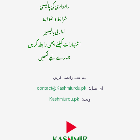
رازداری کی پالیسی
شرائط و ضوابط
ادارتی پالیسیز
اشتہارات کیلئے ابھی رابطہ کریں
ہمارے لیے لکھیں
ہم سے رابطہ کریں
ای میل:
contact@Kashmiurdu.pk
ویب:
Kashmiurdu.pk