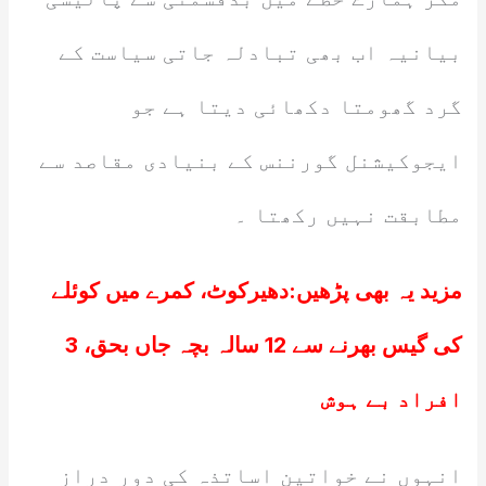
بیانیہ اب بھی تبادلہ جاتی سیاست کے
گرد گھومتا دکھائی دیتا ہے جو
ایجوکیشنل گورننس کے بنیادی مقاصد سے
مطابقت نہیں رکھتا ۔
مزید یہ بھی پڑھیں:
دھیرکوٹ، کمرے میں کوئلے
کی گیس بھرنے سے 12 سالہ بچہ جاں بحق، 3
افراد بے ہوش
انہوں نے خواتین اساتذہ کی دور دراز