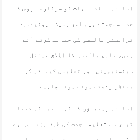
اساتذہ تبادلہ جات کو سرکاری سروس کا
حصہ سمجھتے ہیں اور ہمیشہ یونیفارم
ٹرانسفر پالیسی کی حمایت کرتے آئے
ہیں، تاہم پالیسی کا اطلاق سیزنل
سینسٹیویٹی اور تعلیمی کیلنڈر کو
مدنظر رکھتے ہوئے ہونا چاہیے ۔
اساتذہ رہنماؤں کا کہنا تھا کہ دنیا
تیزی سے تعلیمی جدت کی طرف بڑھ رہی ہے
مگر ہمارے خطے میں بدقسمتی سے پالیسی