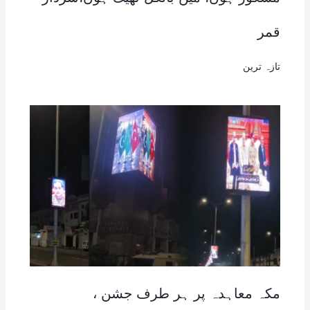
قمر
تازہ ترین
مکہ معاہدہ پر ہر طرف جشن ،