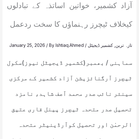
آزاد کشمیر، خواتین اساتذہ کے تبادلوں
کیخلاف ٹیچرز رہنماؤں کا سخت ردعمل
تازہ ترین
,
کشمیر ڈیجیٹل
/
Ishtiaq.Ahmed
/ By
January 25, 2026
سماہنی / بھمبر(کشمیر ڈیجیٹل نیوز)سکول
ٹیچرز آرگنائزیشن آزاد کشمیر کے مرکزی
سینئر نائب صدر محمد آصف شاہد، نامزد
تحصیل صدر متحدہ ٹیچرز پینل قاری عتیق
الرحمٰن اور تحصیل کوآرڈینیٹر متحدہ