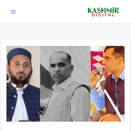
Ski
t
conten