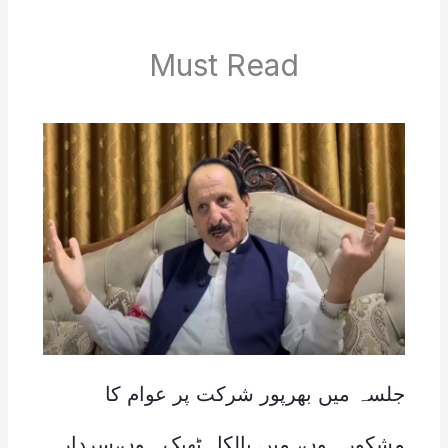
Must Read
جلسہ میں بھرپور شرکت پر عوام کا
مشکور ہوں، میں بالکل ٹھیک ہوں،سردار