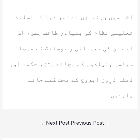
آخر میں رہنماؤں نے زور دیا کہ اساتذہ
تعلیمی نظام کی بنیادی طاقت ہیں، اس
لیے ان کی تعیناتی و پوسٹنگ کے فیصلے
سیاسی بنیادوں کے بجائے وژن، حکمت اور
ڈیٹا ڈرِون اپروچ کے تحت کیے جانے
چاہئیں ۔
→
Next Post
Previous Post
←