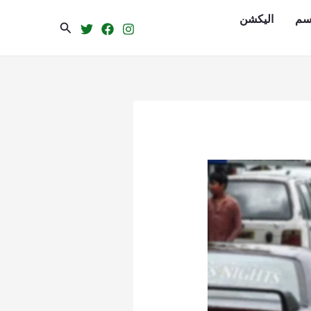
سم
الیکشن
Search