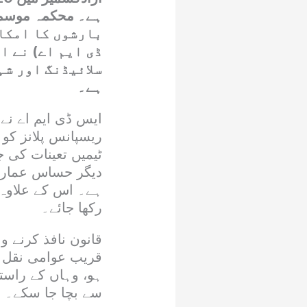
بارشوں کا امکا
ڈی ایم اے) نے ا
سلائیڈنگ اور شہ
ہے۔
ایس ڈی ایم اے نے 
ریسپانس پلانز کو
ٹیمیں تعینات کی ج
دیگر حساس عمارا
رکھا جائے۔
قانون نافذ کرنے و
قریب عوامی نقل و 
ہو، وہاں کے راستو
سے بچا جا سکے۔