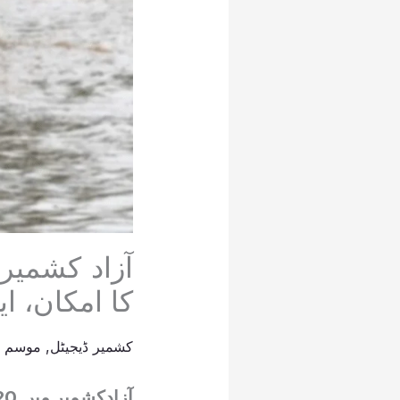
کا امکان، ا
کشمیر ڈیجیٹل
,
موسم
/