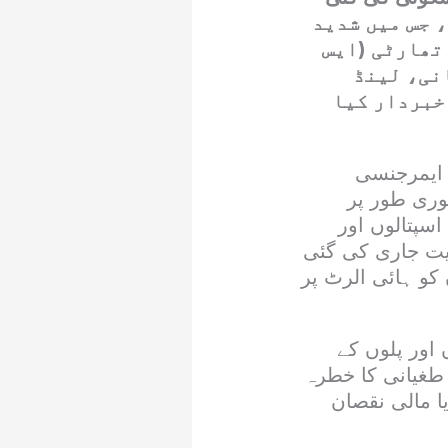
 تک جاری رہے گا، جس میں شدید
تھارٹی (ایس
نی، لینڈ
 خبردار کیا
 ایمرجنسی
وری طور پر
اسپتالوں اور
یت جاری کی گئی
ہ اداروں کو ہائی الرٹ پر
 اور پلوں کے
 طغیانی کا خطرہ
ا مالی نقصان