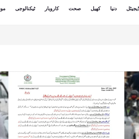
یجیٹل
دنیا
کھیل
صحت
کاروبار
ٹیکنالوجی
مو