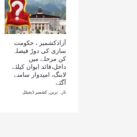
آزادکشمیر ، حکومت
سازی کی دوڑ فیصلہ
کن مرحلے میں
داخل،قائد ایوان کیلئے
لابنگ، امیدوار سامنے
آگئے
تازہ ترین
,
کشمیر ڈیجیٹل