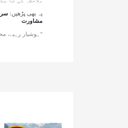
ملاحظہ کی جا سک
یہ بھی پڑھیں:
سردا
مشاورت
“ہوشیار رہیے، مح