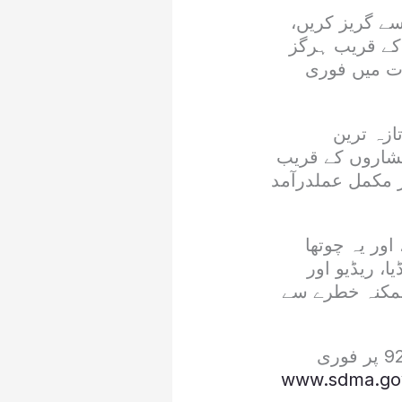
ے گریز کریں،
 کے قریب ہرگز
رت میں فوری
زہ ترین
بشاروں کے قریب
ر مکمل عملدرآمد
متوقع ہیں، اور یہ چوتھا
 ریڈیو اور
ممکنہ خطرے سے
ایمرجنسی کی صورت میں ایس ڈی ایم اے کی ہیلپ لائن 05822-921643 پر فوری
www.sdma.go