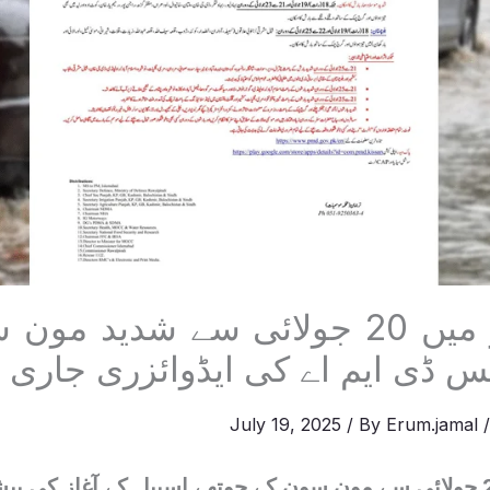
آزاد کشمیر میں 20 جولائی سے شدید
یس ڈی ایم اے کی ایڈوائزری جاری
July 19, 2025
/ By
Erum.jamal
آزادکشمیر میں 20 جولائی سے مون سون کے چوتھے اسپیل کے آغاز ک