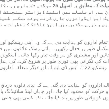
ہے۔ محکمہ موسمیات کے مطابق یہ اسپیل 25 جولائی
ن ہے۔ اس سلسلے میں اسٹیٹ ڈیزاسٹر مینجمنٹ ا
یک اہم ایڈوائزری جاری کرتے ہوئے ممکنہ طغیا
ری و دیہی علاقوں میں اربن فلڈنگ کے خطرات سے
تمام اداروں کو ہدایت دی ہے کہ وہ اپنی ریسکیو اور
 مکمل طور پر فعال رکھیں۔ ہائی رسک علاقوں میں ف
ائیں اور مشینری کو ہر وقت تیار رکھا جائے۔ اسکولز، 
ت کی نگرانی بھی فوری طور پر شروع کرنے کی ہدا
ہے۔ اس کے علاوہ ریسکیو 1122، ایس ڈی ایم اے اور دیگر متعلق
الے اداروں کو ہدایت دی گئی ہے کہ ندی نالوں، دریاؤں
حرکت کو محدود کیا جائے اور جہاں لینڈ سلائیڈنگ یا
ں کو وقتی طور پر بند کیا جائے تاکہ کسی بھی جانی ی