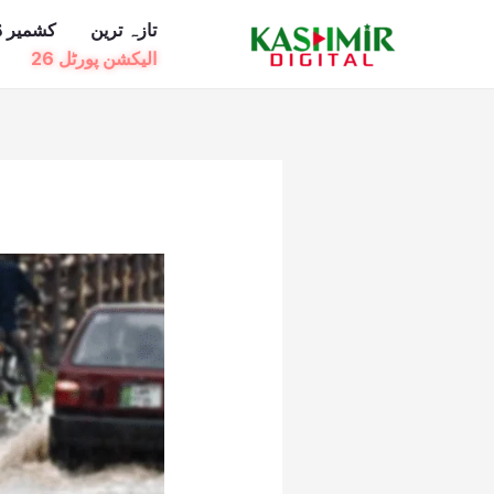
Ski
تازہ ترین
کشمیر ڈ
t
الیکشن پورٹل 26
conten