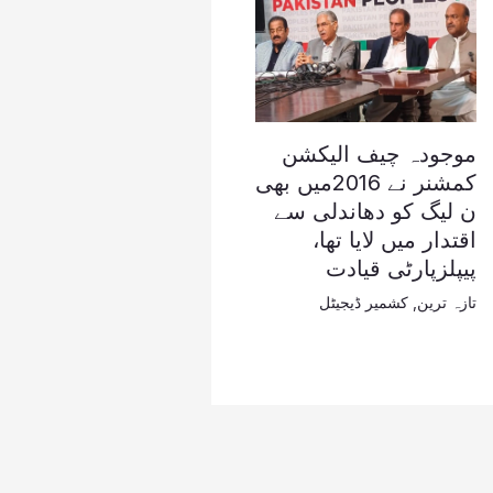
موجودہ چیف الیکشن
کمشنر نے 2016میں بھی
ن لیگ کو دھاندلی سے
اقتدار میں لایا تھا،
پیپلزپارٹی قیادت
تازہ ترین
,
کشمیر ڈیجیٹل