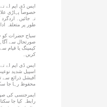
ایس ڈی ایم اے نے
خصوصاً پہاڑی علا
نہ جائیں۔ اردگرد
طور پر متعلقہ ادا
سیاح حضرات کو خ
صورتحال سے آگاہی
کیمپنگ یا قیام سے
کریں۔
اسپیل شدید نوعیت
آفیشل ذرائع سے ت
محفوظ رہا جا سک
رابطہ کیا جا سکت