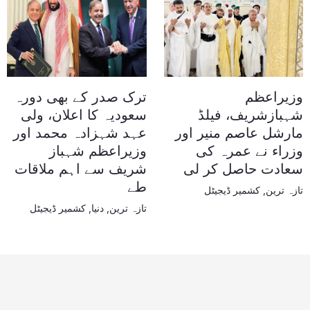
وزیراعظم
ترک صدر کے بھی دورہ
شہبازشریف، فیلڈ
سعودیہ کا اعلان، ولی
مارشل عاصم منیر اور
عہد شہزادہ محمد اور
وزراء نے عمرہ کی
وزیراعظم شہباز
سعادت حاصل کر لی
شریف سے اہم ملاقات
طے
تازہ ترین
,
کشمیر ڈیجیٹل
تازہ ترین
,
دنیا
,
کشمیر ڈیجیٹل