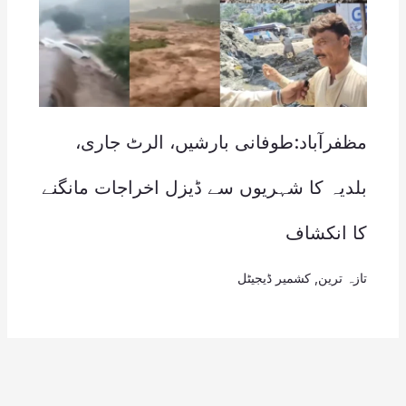
مظفرآباد:طوفانی بارشیں، الرٹ جاری،
بلدیہ کا شہریوں سے ڈیزل اخراجات مانگنے
کا انکشاف
تازہ ترین
,
کشمیر ڈیجیٹل