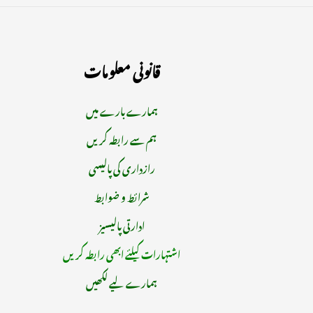
قانونی معلومات
ہمارے بارے میں
ہم سے رابطہ کریں
رازداری کی پالیسی
شرائط و ضوابط
ادارتی پالیسیز
اشتہارات کیلئے ابھی رابطہ کریں
ہمارے لیے لکھیں