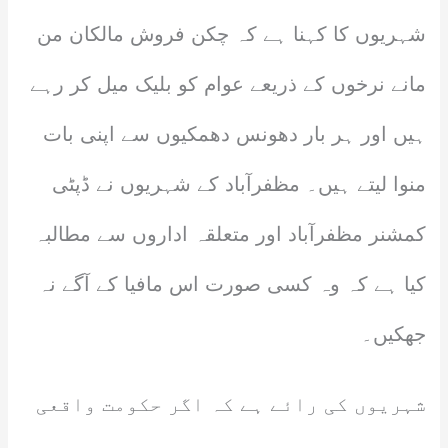
شہریوں کا کہنا ہے کہ چکن فروش مالکان من
مانے نرخوں کے ذریعے عوام کو بلیک میل کر رہے
ہیں اور ہر بار دھونس دھمکیوں سے اپنی بات
منوا لیتے ہیں۔ مظفرآباد کے شہریوں نے ڈپٹی
کمشنر مظفرآباد اور متعلقہ اداروں سے مطالبہ
کیا ہے کہ وہ کسی صورت اس مافیا کے آگے نہ
جھکیں۔
شہریوں کی رائے ہے کہ اگر حکومت واقعی