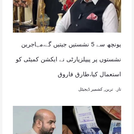
پونچھ سے 5 نشستیں جیتیں گے،مہاجرین
نشستوں پر پیپلزپارٹی نے ایکشن کمیٹی کو
استعمال کیا،طارق فاروق
تازہ ترین
,
کشمیر ڈیجیٹل