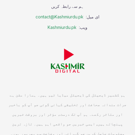
ہم سے رابطہ کریں
ای میل:
contact@Kashmiurdu.pk
ویب:
Kashmiurdu.pk
ہم کشمیر ڈیجیٹل کی ڈیجیٹل میڈیا ٹیم ہیں۔ ہمارا مشن ہے
جرات مندانہ صحافت اور تخلیقی کہانی گوئی جو آپ کو باخبر
اور متاثر رکھے۔ ہم آپ تک درست، مؤثر اور بروقت خبریں
پہنچاتے ہیں, ایسی خبریں جو واقعی اہم ہیں۔ تازہ ترین
معلومات حاصل کریں جو گہرائی اور وضاحت سے بھرپور ہوں۔