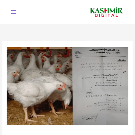
Ski
t
conten