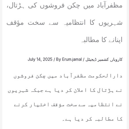
مظفرآباد میں چکن فروشوں کی ہڑتال،
شہریوں کا انتظامیہ سے سخت مؤقف
اپنانے کا مطالبہ
کاروبار
,
کشمیر ڈیجیٹل
/
Erum.jamal
/ By
July 14, 2025
دارالحکومت مظفرآباد میں چکن فروشوں
نے ہڑتال کا اعلان کر دیا ہے جبکہ شہریوں
نے انتظامیہ سے سخت مؤقف اختیار کرنے
کا مطالبہ کر دیا ہے۔