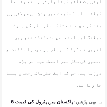
اپنی رٹ قائم کرنا چاہتی ہے تو چند ماہ
کیلئے دارالحکومت میں چکن کی سپلائی ہی
بند کر دی جائے تاکہ بار بار کی بلیک
میلنگ اور احتجاجی ہتھکنڈے ختم ہوں۔
انہوں نے کہا کہ یہاں ہر دوسرا دکاندار
جھتوں کی شکل میں انتظامیہ پر چڑھ
دوڑتا ہے، جو کہ ایک خطرناک رجحان بنتا
جا رہا ہے۔
یہ بھی پڑھیں:
پاکستان میں پٹرول کی قیمت 6